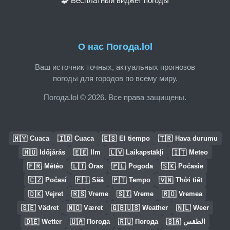
🧩 Бесплатный виджет погоды
О нас Погода.lol
Ваш источник точных, актуальных прогнозов
погоды для городов по всему миру.
Погода.lol © 2026. Все права защищены.
🇲🇾
🇮🇩
🇪🇸
🇹🇷
Cuaca
Cuaca
El tiempo
Hava durumu
🇭🇺
🇪🇪
🇱🇻
🇮🇹
Időjárás
Ilm
Laikapstākļi
Meteo
🇫🇷
🇱🇹
🇵🇱
🇸🇰
Météo
Oras
Pogoda
Počasie
🇨🇿
🇫🇮
🇵🇹
🇻🇳
Počasí
Sää
Tempo
Thời tiết
🇩🇰
🇷🇸
🇸🇮
🇷🇴
Vejret
Vreme
Vreme
Vremea
🇸🇪
🇳🇴
🇬🇧🇺🇸
🇳🇱
Vädret
Været
Weather
Weer
🇩🇪
🇺🇦
🇷🇺
🇸🇦
Wetter
Погода
Погода
الطقس