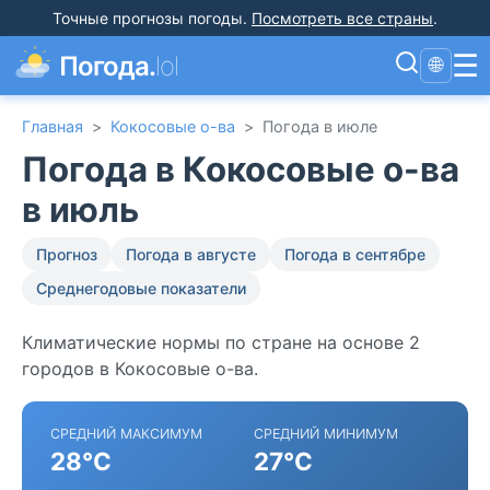
Точные прогнозы погоды
.
Посмотреть все страны
.
☰
Погода.
lol
🌐
Главная
>
Кокосовые о-ва
>
Погода в июле
Погода в Кокосовые о-ва
в июль
Прогноз
Погода в августе
Погода в сентябре
Среднегодовые показатели
Климатические нормы по стране на основе 2
городов в Кокосовые о-ва.
СРЕДНИЙ МАКСИМУМ
СРЕДНИЙ МИНИМУМ
28°C
27°C