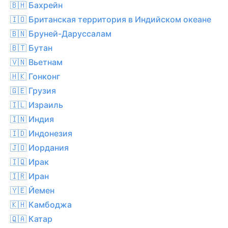
🇧🇭 Бахрейн
🇮🇴 Британская территория в Индийском океане
🇧🇳 Бруней-Даруссалам
🇧🇹 Бутан
🇻🇳 Вьетнам
🇭🇰 Гонконг
🇬🇪 Грузия
🇮🇱 Израиль
🇮🇳 Индия
🇮🇩 Индонезия
🇯🇴 Иордания
🇮🇶 Ирак
🇮🇷 Иран
🇾🇪 Йемен
🇰🇭 Камбоджа
🇶🇦 Катар