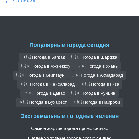
🇯🇵 Япония
Популярные города сегодня
🇮🇶 Погода в Багдад
🇦🇪 Погода в Шарджа
🇨🇳 Погода в Чжэнчжоу
🇨🇳 Погода в Ухань
🇿🇦 Погода в Кейптаун
🇮🇳 Погода в Ахмадабад
🇵🇰 Погода в Фейсалабад
🇪🇬 Погода в Гиза
🇵🇭 Погода в Давао
🇨🇳 Погода в Чунцин
🇷🇴 Погода в Бухарест
🇰🇪 Погода в Найроби
Экстремальные погодные явления
Самые жаркие города прямо сейчас
Самые холодные города прямо сейчас