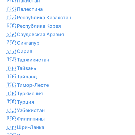
🇵🇰 Пакистан
🇵🇸 Палестина
🇰🇿 Республика Казахстан
🇰🇷 Республика Корея
🇸🇦 Саудовская Аравия
🇸🇬 Сингапур
🇸🇾 Сирия
🇹🇯 Таджикистан
🇹🇼 Тайвань
🇹🇭 Тайланд
🇹🇱 Тимор-Лесте
🇹🇲 Туркмения
🇹🇷 Турция
🇺🇿 Узбекистан
🇵🇭 Филиппины
🇱🇰 Шри-Ланка