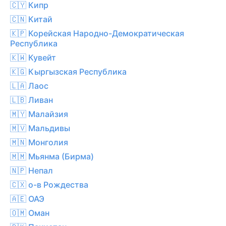
🇨🇾 Кипр
🇨🇳 Китай
🇰🇵 Корейская Народно-Демократическая
Республика
🇰🇼 Кувейт
🇰🇬 Кыргызская Республика
🇱🇦 Лаос
🇱🇧 Ливан
🇲🇾 Малайзия
🇲🇻 Мальдивы
🇲🇳 Монголия
🇲🇲 Мьянма (Бирма)
🇳🇵 Непал
🇨🇽 о-в Рождества
🇦🇪 ОАЭ
🇴🇲 Оман