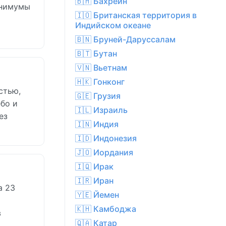
🇧🇭 Бахрейн
инимумы
🇮🇴 Британская территория в
х
Индийском океане
🇧🇳 Бруней-Даруссалам
🇧🇹 Бутан
🇻🇳 Вьетнам
🇭🇰 Гонконг
стью,
🇬🇪 Грузия
ебо и
🇮🇱 Израиль
ез
🇮🇳 Индия
🇮🇩 Индонезия
🇯🇴 Иордания
🇮🇶 Ирак
🇮🇷 Иран
а 23
🇾🇪 Йемен
🇰🇭 Камбоджа
в
🇶🇦 Катар