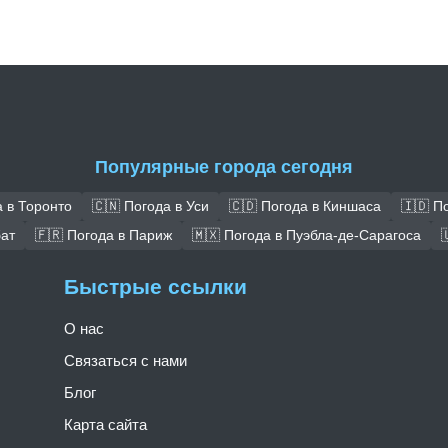
Популярные города сегодня
а в Торонто
🇨🇳 Погода в Уси
🇨🇩 Погода в Киншаса
🇮🇩 П
бат
🇫🇷 Погода в Париж
🇲🇽 Погода в Пуэбла-де-Сарагоса

Быстрые ссылки
О нас
Связаться с нами
Блог
Карта сайта