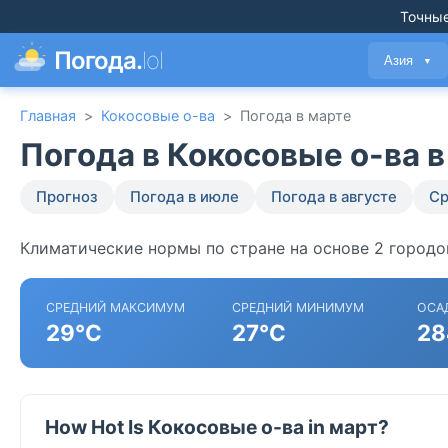
Точные
Погода.
lol
Азия
▼
Главная
>
Кокосовые о-ва
>
Погода в марте
Погода в Кокосовые о-ва в
Прогноз
Погода в июле
Погода в августе
Ср
Климатические нормы по стране на основе 2 городов
СРЕДНИЙ МАКСИМУМ
СРЕДНИЙ МИНИМУМ
ОСА
29°C
27°C
28
How Hot Is Кокосовые о-ва in март?