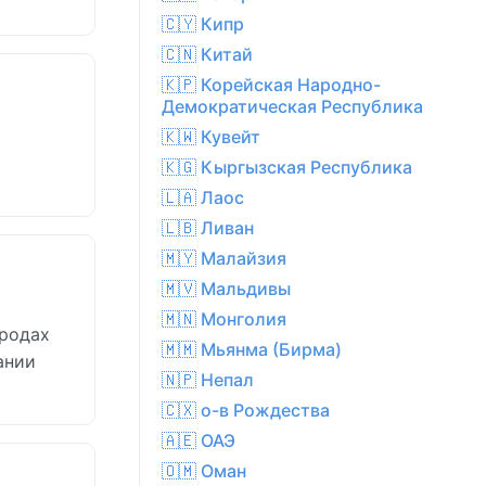
🇨🇾 Кипр
🇨🇳 Китай
🇰🇵 Корейская Народно-
Демократическая Республика
🇰🇼 Кувейт
🇰🇬 Кыргызская Республика
🇱🇦 Лаос
🇱🇧 Ливан
🇲🇾 Малайзия
🇲🇻 Мальдивы
🇲🇳 Монголия
ородах
🇲🇲 Мьянма (Бирма)
ании
🇳🇵 Непал
🇨🇽 о-в Рождества
🇦🇪 ОАЭ
🇴🇲 Оман