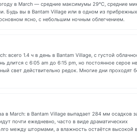
огоду в March — средние максимумы 29°C, средние м
. Будь вы в Bantam Village или в одном из прибрежны
 основном ясно, с небольшим ночным облегчением.
: всего 1.4 ч в день в Bantam Village, с густой облачно
ь длится с 6:05 am до 6:15 pm, но постоянное серое н
ный свет действительно редок. Многие дни проходят б
 в March: в Bantam Village выпадает 284 мм осадков з
 идут почти ежедневно, часто в виде драматических
олго между штормами, а влажность остаётся высокой 