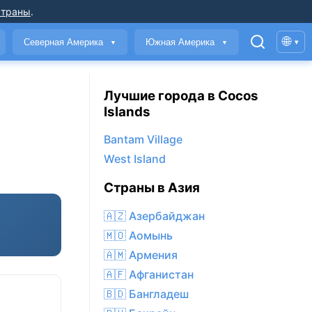
страны
.
🌐
Северная Америка
Южная Америка
▾
▼
▼
Лучшие города в Cocos
Islands
Bantam Village
West Island
Страны в Азия
🇦🇿 Азербайджан
🇲🇴 Аомынь
🇦🇲 Армения
🇦🇫 Афганистан
🇧🇩 Бангладеш