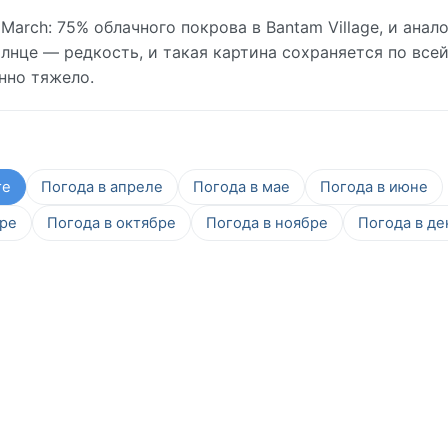
arch: 75% облачного покрова в Bantam Village, и анал
лнце — редкость, и такая картина сохраняется по все
нно тяжело.
те
Погода в апреле
Погода в мае
Погода в июне
бре
Погода в октябре
Погода в ноябре
Погода в де