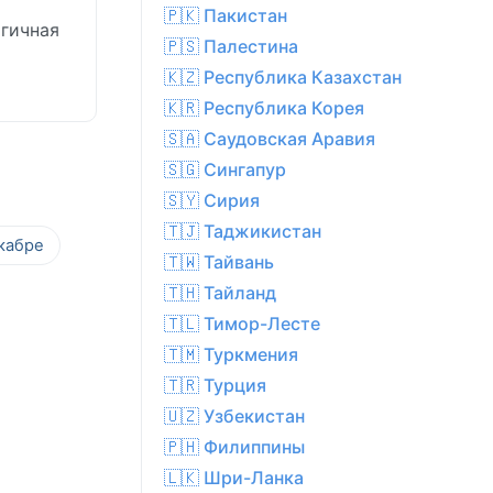
🇵🇰 Пакистан
огичная
🇵🇸 Палестина
й
🇰🇿 Республика Казахстан
🇰🇷 Республика Корея
🇸🇦 Саудовская Аравия
🇸🇬 Сингапур
🇸🇾 Сирия
🇹🇯 Таджикистан
кабре
🇹🇼 Тайвань
🇹🇭 Тайланд
🇹🇱 Тимор-Лесте
🇹🇲 Туркмения
🇹🇷 Турция
🇺🇿 Узбекистан
🇵🇭 Филиппины
🇱🇰 Шри-Ланка