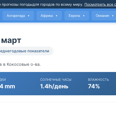
 прогнозы погоды
для городов по всему миру
.
Посмотреть все 
Антарктида
Африка
Европа
Океания
▼
▼
▼
▼
 март
еднегодовые показатели
 в Кокосовые о-ва.
ДКИ
СОЛНЕЧНЫЕ ЧАСЫ
ВЛАЖНОСТЬ
4 mm
1.4h/день
74%