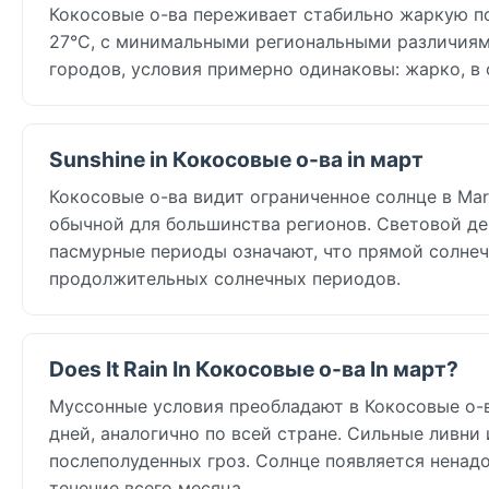
Кокосовые о-ва переживает стабильно жаркую п
27°C, с минимальными региональными различиями
городов, условия примерно одинаковы: жарко, в
Sunshine in Кокосовые о-ва in март
Кокосовые о-ва видит ограниченное солнце в March
обычной для большинства регионов. Световой ден
пасмурные периоды означают, что прямой солнеч
продолжительных солнечных периодов.
Does It Rain In Кокосовые о-ва In март?
Муссонные условия преобладают в Кокосовые о-ва
дней, аналогично по всей стране. Сильные ливни
послеполуденных гроз. Солнце появляется ненад
течение всего месяца.