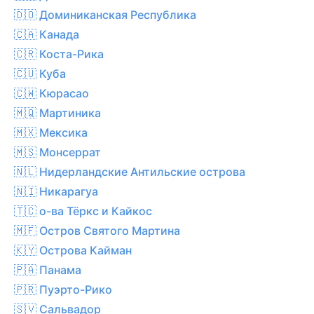
🇩🇴 Доминиканская Республика
🇨🇦 Канада
🇨🇷 Коста-Рика
🇨🇺 Куба
🇨🇼 Кюрасао
🇲🇶 Мартиника
🇲🇽 Мексика
🇲🇸 Монсеррат
🇳🇱 Нидерландские Антильские острова
🇳🇮 Никарагуа
🇹🇨 о-ва Тёркс и Кайкос
🇲🇫 Остров Святого Мартина
🇰🇾 Острова Кайман
🇵🇦 Панама
🇵🇷 Пуэрто-Рико
🇸🇻 Сальвадор