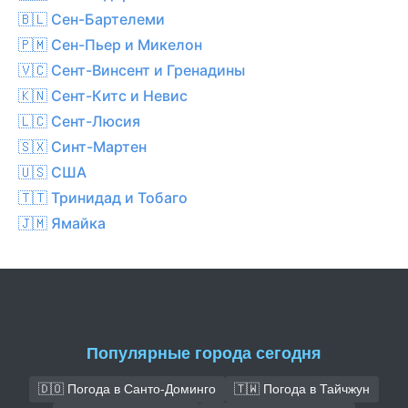
🇧🇱 Сен-Бартелеми
🇵🇲 Сен-Пьер и Микелон
🇻🇨 Сент-Винсент и Гренадины
🇰🇳 Сент-Китс и Невис
🇱🇨 Сент-Люсия
🇸🇽 Синт-Мартен
🇺🇸 США
🇹🇹 Тринидад и Тобаго
🇯🇲 Ямайка
Популярные города сегодня
🇩🇴 Погода в Санто-Доминго
🇹🇼 Погода в Тайчжун