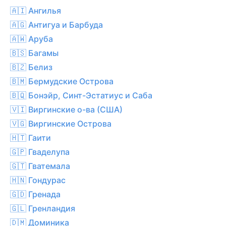
🇦🇮 Ангилья
🇦🇬 Антигуа и Барбуда
🇦🇼 Аруба
🇧🇸 Багамы
🇧🇿 Белиз
🇧🇲 Бермудские Острова
🇧🇶 Бонэйр, Синт-Эстатиус и Саба
🇻🇮 Виргинские о-ва (США)
🇻🇬 Виргинские Острова
🇭🇹 Гаити
🇬🇵 Гваделупа
🇬🇹 Гватемала
🇭🇳 Гондурас
🇬🇩 Гренада
🇬🇱 Гренландия
🇩🇲 Доминика