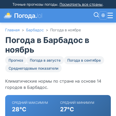
Точные прогнозы погоды
.
Посмотреть все страны
.
☰
Погода.
lol
🌐
Главная
>
Барбадос
>
Погода в ноябре
Погода в Барбадос в
ноябрь
Прогноз
Погода в августе
Погода в сентябре
Среднегодовые показатели
Климатические нормы по стране на основе 14
городов в Барбадос.
СРЕДНИЙ МАКСИМУМ
СРЕДНИЙ МИНИМУМ
28°C
27°C