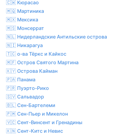
🇨🇼 Кюрасао
🇲🇶 Мартиника
🇲🇽 Мексика
🇲🇸 Монсеррат
🇳🇱 Нидерландские Антильские острова
🇳🇮 Никарагуа
🇹🇨 о-ва Тёркс и Кайкос
🇲🇫 Остров Святого Мартина
🇰🇾 Острова Кайман
🇵🇦 Панама
🇵🇷 Пуэрто-Рико
🇸🇻 Сальвадор
🇧🇱 Сен-Бартелеми
🇵🇲 Сен-Пьер и Микелон
🇻🇨 Сент-Винсент и Гренадины
🇰🇳 Сент-Китс и Невис