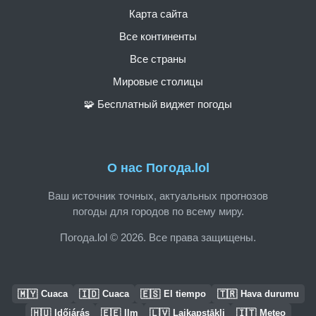
Карта сайта
Все континенты
Все страны
Мировые столицы
🧩 Бесплатный виджет погоды
О нас Погода.lol
Ваш источник точных, актуальных прогнозов
погоды для городов по всему миру.
Погода.lol © 2026. Все права защищены.
🇲🇾
🇮🇩
🇪🇸
🇹🇷
Cuaca
Cuaca
El tiempo
Hava durumu
🇭🇺
🇪🇪
🇱🇻
🇮🇹
Időjárás
Ilm
Laikapstākļi
Meteo