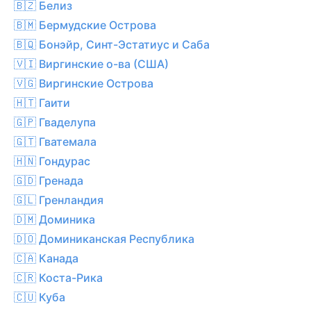
🇧🇿 Белиз
🇧🇲 Бермудские Острова
🇧🇶 Бонэйр, Синт-Эстатиус и Саба
🇻🇮 Виргинские о-ва (США)
🇻🇬 Виргинские Острова
🇭🇹 Гаити
🇬🇵 Гваделупа
🇬🇹 Гватемала
🇭🇳 Гондурас
🇬🇩 Гренада
🇬🇱 Гренландия
🇩🇲 Доминика
🇩🇴 Доминиканская Республика
🇨🇦 Канада
🇨🇷 Коста-Рика
🇨🇺 Куба