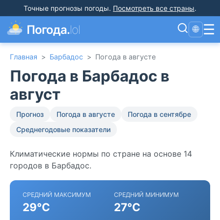
Точные прогнозы погоды
.
Посмотреть все страны
.
☰
Погода.
lol
🌐
Главная
>
Барбадос
>
Погода в августе
Погода в Барбадос в
август
Прогноз
Погода в августе
Погода в сентябре
Среднегодовые показатели
Климатические нормы по стране на основе 14
городов в Барбадос.
СРЕДНИЙ МАКСИМУМ
СРЕДНИЙ МИНИМУМ
29°C
27°C