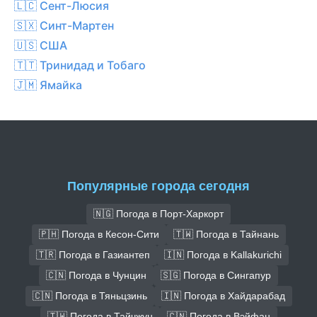
🇱🇨 Сент-Люсия
🇸🇽 Синт-Мартен
🇺🇸 США
🇹🇹 Тринидад и Тобаго
🇯🇲 Ямайка
Популярные города сегодня
🇳🇬 Погода в Порт-Харкорт
🇵🇭 Погода в Кесон-Сити
🇹🇼 Погода в Тайнань
🇹🇷 Погода в Газиантеп
🇮🇳 Погода в Kallakurichi
🇨🇳 Погода в Чунцин
🇸🇬 Погода в Сингапур
🇨🇳 Погода в Тяньцзинь
🇮🇳 Погода в Хайдарабад
🇹🇼 Погода в Тайчжун
🇨🇳 Погода в Вэйфан