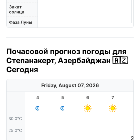
Закат
солнца
Фаза Луны
Почасовой прогноз погоды для
Степанакерт, Азербайджан 🇦🇿
Сегодня
Friday, August 07, 2026
4
5
6
7
8
30.0°C
25.0°C
22.