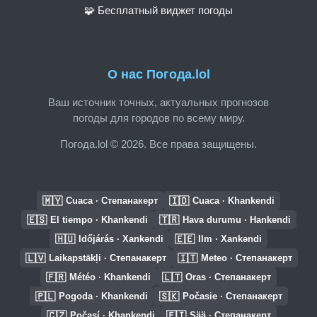
🧩 Бесплатный виджет погоды
О нас Погода.lol
Ваш источник точных, актуальных прогнозов
погоды для городов по всему миру.
Погода.lol © 2026. Все права защищены.
🇲🇾
🇮🇩
Cuaca · Степанакерт
Cuaca · Khankendi
🇪🇸
🇹🇷
El tiempo · Khankendi
Hava durumu · Hankendi
🇭🇺
🇪🇪
Időjárás · Xankəndi
Ilm · Xankəndi
🇱🇻
🇮🇹
Laikapstākļi · Степанакерт
Meteo · Степанакерт
🇫🇷
🇱🇹
Météo · Khankendi
Oras · Степанакерт
🇵🇱
🇸🇰
Pogoda · Khankendi
Počasie · Степанакерт
🇨🇿
🇫🇮
Počasí · Khankendi
Sää · Степанакерт