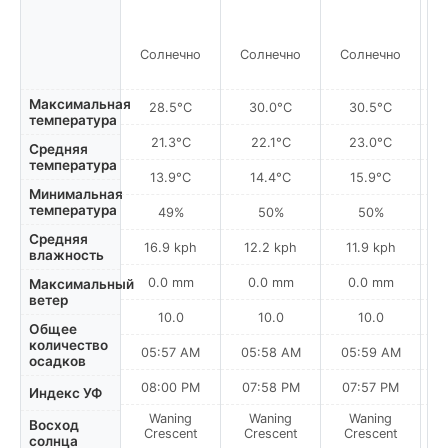
Солнечно
Солнечно
Солнечно
С
Максимальная
28.5°C
30.0°C
30.5°C
температура
21.3°C
22.1°C
23.0°C
Средняя
температура
13.9°C
14.4°C
15.9°C
Минимальная
температура
49%
50%
50%
Средняя
16.9 kph
12.2 kph
11.9 kph
влажность
0.0 mm
0.0 mm
0.0 mm
Максимальный
ветер
10.0
10.0
10.0
Общее
количество
05:57 AM
05:58 AM
05:59 AM
0
осадков
08:00 PM
07:58 PM
07:57 PM
Индекс УФ
Waning
Waning
Waning
N
Восход
Crescent
Crescent
Crescent
солнца