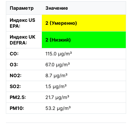
Параметр
Значение
Индекс US
2 (Умеренно)
EPA:
Индекс UK
2 (Низкий)
DEFRA:
CO:
115.0 µg/m³
O3:
67.0 µg/m³
NO2:
8.7 µg/m³
SO2:
1.5 µg/m³
PM2.5:
21.7 µg/m³
PM10:
53.2 µg/m³