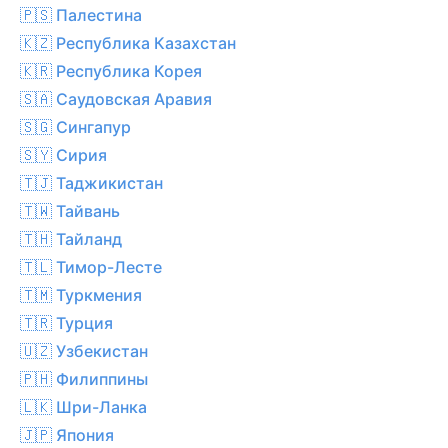
🇵🇸 Палестина
🇰🇿 Республика Казахстан
🇰🇷 Республика Корея
🇸🇦 Саудовская Аравия
🇸🇬 Сингапур
🇸🇾 Сирия
🇹🇯 Таджикистан
🇹🇼 Тайвань
🇹🇭 Тайланд
🇹🇱 Тимор-Лесте
🇹🇲 Туркмения
🇹🇷 Турция
🇺🇿 Узбекистан
🇵🇭 Филиппины
🇱🇰 Шри-Ланка
🇯🇵 Япония