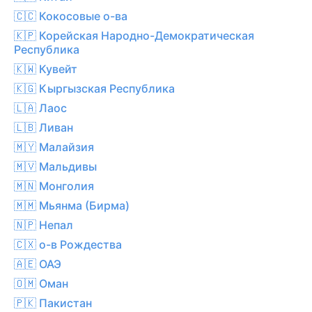
🇨🇨 Кокосовые о-ва
🇰🇵 Корейская Народно-Демократическая
Республика
🇰🇼 Кувейт
🇰🇬 Кыргызская Республика
🇱🇦 Лаос
🇱🇧 Ливан
🇲🇾 Малайзия
🇲🇻 Мальдивы
🇲🇳 Монголия
🇲🇲 Мьянма (Бирма)
🇳🇵 Непал
🇨🇽 о-в Рождества
🇦🇪 ОАЭ
🇴🇲 Оман
🇵🇰 Пакистан