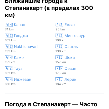
Ближайшие города к
Степанакерт (в пределах 300
км)
🇦🇲 Капан
🇦🇿 Евлах
74 km
95 km
🇦🇿 Гянджа
🇦🇿 Мингечаур
102 km
108 km
🇦🇿 Nakhichevan’
🇦🇿 Саатлы
133 km
138 km
🇦🇲 Камо
🇦🇿 Шеки
151 km
157 km
🇦🇿 Тауз
🇦🇲 Севан
162 km
173 km
🇦🇲 Иджеван
🇦🇿 Лерик
180 km
184 km
Погода в Степанакерт — Часто