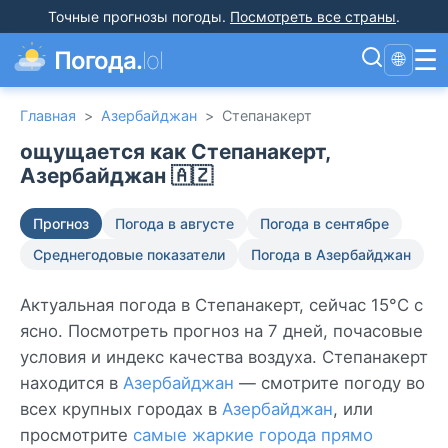
Точные прогнозы погоды
.
Посмотреть все страны
.
☰
Погода.
lol
🌐
Главная
>
Азербайджан
>
Степанакерт
ощущается как Степанакерт,
Азербайджан 🇦🇿
Прогноз
Погода в августе
Погода в сентябре
Среднегодовые показатели
Погода в Азербайджан
Актуальная погода в Степанакерт, сейчас 15°C с
ясно. Посмотреть прогноз на 7 дней, почасовые
условия и индекс качества воздуха. Степанакерт
находится в
Азербайджан
— смотрите погоду во
всех крупных городах в
Азербайджан
, или
просмотрите
самые жаркие города прямо