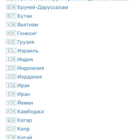
🇧🇳 Бруней-Даруссалам
🇧🇹 Бутан
🇻🇳 Вьетнам
🇭🇰 Гонконг
🇬🇪 Грузия
🇮🇱 Израиль
🇮🇳 Индия
🇮🇩 Индонезия
🇯🇴 Иордания
🇮🇶 Ирак
🇮🇷 Иран
🇾🇪 Йемен
🇰🇭 Камбоджа
🇶🇦 Катар
🇨🇾 Кипр
🇨🇳 Китай