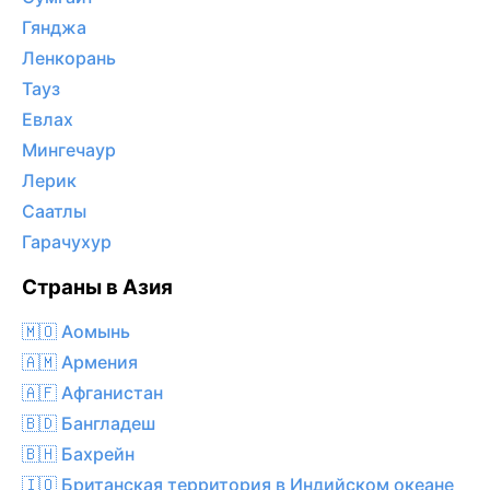
Гянджа
Ленкорань
Тауз
Евлах
Мингечаур
Лерик
Саатлы
Гарачухур
Страны в Азия
🇲🇴 Аомынь
🇦🇲 Армения
🇦🇫 Афганистан
🇧🇩 Бангладеш
🇧🇭 Бахрейн
🇮🇴 Британская территория в Индийском океане