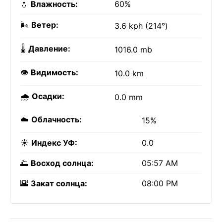
💧
Влажность:
60%
🌬️
Ветер:
3.6 kph (214°)
🌡️
Давление:
1016.0 mb
👁️
Видимость:
10.0 km
🌧️
Осадки:
0.0 mm
☁️
Облачность:
15%
☀️
Индекс УФ:
0.0
🌅
Восход солнца:
05:57 AM
🌇
Закат солнца:
08:00 PM