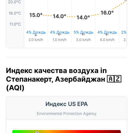
20.0°C
16.0°
16.0°C
15.0°
14.0°
14.0°
11.0°C
4% Дождь
4% Дождь
5% Дождь
4% Дождь
2% Д
↑
↑
↑
↑
2.0 km/h
1.0 km/h
3.0 km/h
4.0 km/h
2.0 k
Индекс качества воздуха in
Степанакерт, Азербайджан 🇦🇿
(AQI)
Индекс US EPA
Environmental Protection Agency