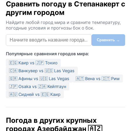
Сравнить погоду в Степанакерт с
другим городом
Найдите любой город мира и сравните температуру,
погодные условия и прогнозы бок о бок.
Сравнить →
Популярные сравнения городов мира:
🇪🇬 Каир vs 🇯🇵 Токио
🇨🇦 Ванкувер vs 🇺🇸 Las Vegas
🇬🇷 Афины vs 🇺🇸 Las Vegas
🇦🇹 Вена vs 🇮🇹 Рим
🇯🇵 Osaka vs 🇿🇦 Кейптаун
🇦🇺 Сидней vs 🇪🇬 Каир
Погода в других крупных
городах Азербайджан 🇦🇿