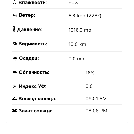
💧
Влажность:
60%
🌬️
Ветер:
6.8 kph (228°)
🌡️
Давление:
1016.0 mb
👁️
Видимость:
10.0 km
🌧️
Осадки:
0.0 mm
☁️
Облачность:
18%
☀️
Индекс УФ:
0.0
🌅
Восход солнца:
06:01 AM
🌇
Закат солнца:
08:08 PM