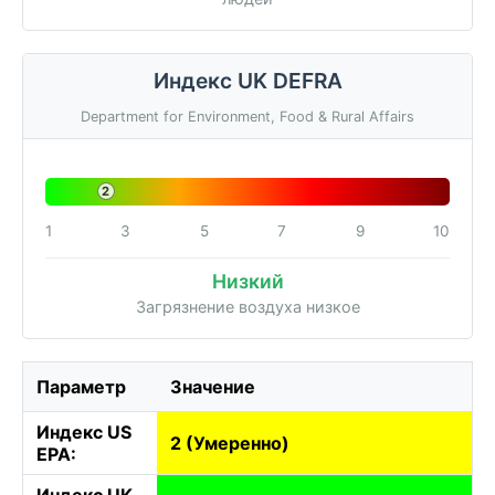
Индекс UK DEFRA
Department for Environment, Food & Rural Affairs
2
1
3
5
7
9
10
Низкий
Загрязнение воздуха низкое
Параметр
Значение
Индекс US
2 (Умеренно)
EPA:
Индекс UK