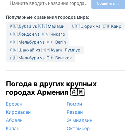
Сравнить →
Популярные сравнения городов мира:
🇦🇪 Дубай vs 🇺🇸 Майами
🇨🇭 Цюрих vs 🇪🇬 Каир
🇬🇧 Лондон vs 🇺🇸 Чикаго
🇦🇺 Мельбурн vs 🇩🇪 Berlin
🇨🇳 Шанхай vs 🇲🇾 Куала-Лумпур
🇦🇺 Мельбурн vs 🇹🇭 Бангкок
Погода в других крупных
городах Армения 🇦🇲
Ереван
Гюмри
Кировакан
Раздан
Абовян
Эчмиадзин
Капан
Октембер