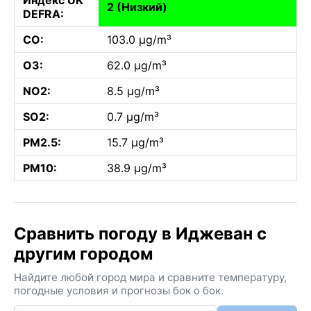
2 (Низкий)
DEFRA:
CO:
103.0 µg/m³
O3:
62.0 µg/m³
NO2:
8.5 µg/m³
SO2:
0.7 µg/m³
PM2.5:
15.7 µg/m³
PM10:
38.9 µg/m³
Сравнить погоду в Иджеван с
другим городом
Найдите любой город мира и сравните температуру,
погодные условия и прогнозы бок о бок.