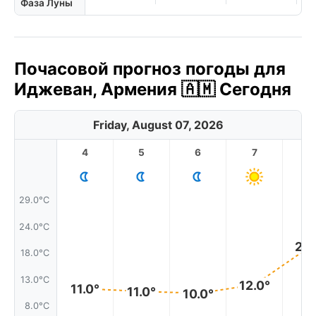
Фаза Луны
Почасовой прогноз погоды для
Иджеван, Армения 🇦🇲 Сегодня
Friday, August 07, 2026
4
5
6
7
8
29.0°C
24.0°C
20.
18.0°C
13.0°C
12.0°
11.0°
11.0°
10.0°
8.0°C