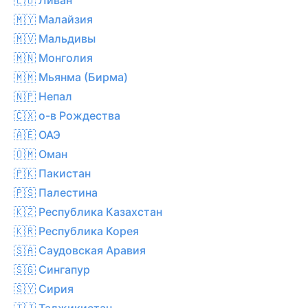
🇲🇾 Малайзия
🇲🇻 Мальдивы
🇲🇳 Монголия
🇲🇲 Мьянма (Бирма)
🇳🇵 Непал
🇨🇽 о-в Рождества
🇦🇪 ОАЭ
🇴🇲 Оман
🇵🇰 Пакистан
🇵🇸 Палестина
🇰🇿 Республика Казахстан
🇰🇷 Республика Корея
🇸🇦 Саудовская Аравия
🇸🇬 Сингапур
🇸🇾 Сирия
🇹🇯 Таджикистан