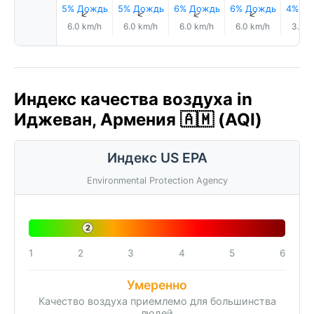
5% Дождь
5% Дождь
6% Дождь
6% Дождь
4% Д
↑
↑
↑
↑
6.0 km/h
6.0 km/h
6.0 km/h
6.0 km/h
3.0 k
Индекс качества воздуха in
Иджеван, Армения 🇦🇲 (AQI)
Индекс US EPA
Environmental Protection Agency
2
1
2
3
4
5
6
Умеренно
Качество воздуха приемлемо для большинства
людей