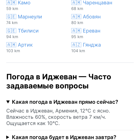
🇦🇲 Камо
🇦🇲 Чаренцаван
59 km
68 km
🇬🇪 Марнеули
🇦🇲 Абовян
74 km
80 km
🇬🇪 Тбилиси
🇦🇲 Ереван
94 km
95 km
🇦🇲 Артик
🇦🇿 Гянджа
103 km
104 km
Погода в Иджеван — Часто
задаваемые вопросы
Какая погода в Иджеван прямо сейчас?
Сейчас в Иджеван, Армения, 12°C с ясно.
Влажность 60%, скорость ветра 7 км/ч.
Ощущается как 10°C.
Какая погода будет в Иджеван завтра?