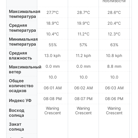
поблизости
по
Максимальная
27.7°C
28.7°C
28.6°C
температура
18.9°C
19.9°C
20.4°C
Средняя
температура
10.4°C
11.2°C
12.3°C
Минимальная
температура
55%
57%
63%
Средняя
13.0 kph
11.2 kph
10.8 kph
влажность
0.0 mm
0.0 mm
8.8 mm
Максимальный
ветер
10.0
10.0
10.0
Общее
количество
06:01 AM
06:02 AM
06:03 AM
0
осадков
08:08 PM
08:07 PM
08:06 PM
Индекс УФ
Waning
Waning
Waning
N
Восход
Crescent
Crescent
Crescent
солнца
Закат
солнца