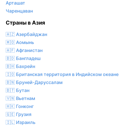
Арташат
Чаренцаван
Страны в Азия
🇦🇿 Азербайджан
🇲🇴 Аомынь
🇦🇫 Афганистан
🇧🇩 Бангладеш
🇧🇭 Бахрейн
🇮🇴 Британская территория в Индийском океане
🇧🇳 Бруней-Даруссалам
🇧🇹 Бутан
🇻🇳 Вьетнам
🇭🇰 Гонконг
🇬🇪 Грузия
🇮🇱 Израиль