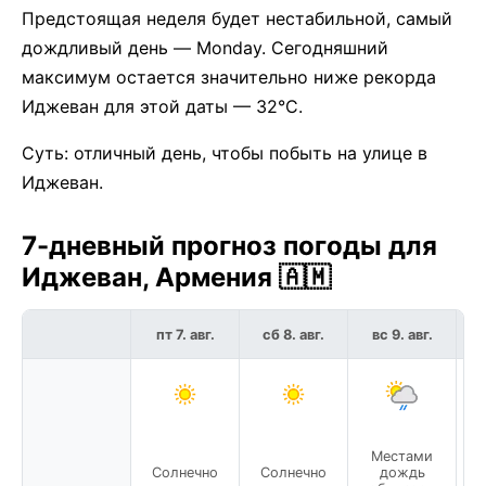
Предстоящая неделя будет нестабильной, самый
дождливый день — Monday. Сегодняшний
максимум остается значительно ниже рекорда
Иджеван для этой даты — 32°C.
Суть: отличный день, чтобы побыть на улице в
Иджеван.
7-дневный прогноз погоды для
Иджеван, Армения 🇦🇲
пт 7. авг.
сб 8. авг.
вс 9. авг.
п
Местами
Солнечно
Солнечно
дождь