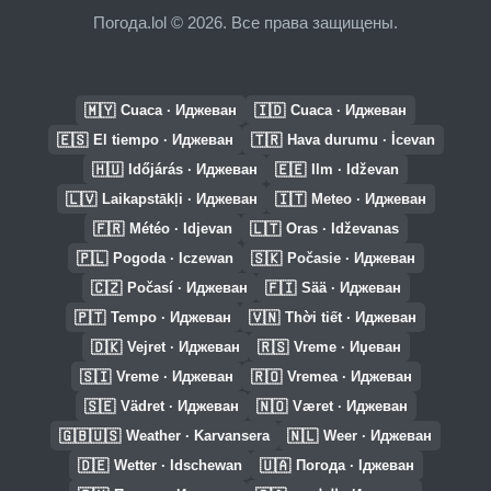
Погода.lol © 2026. Все права защищены.
🇲🇾
🇮🇩
Cuaca · Иджеван
Cuaca · Иджеван
🇪🇸
🇹🇷
El tiempo · Иджеван
Hava durumu · İcevan
🇭🇺
🇪🇪
Időjárás · Иджеван
Ilm · Idževan
🇱🇻
🇮🇹
Laikapstākļi · Иджеван
Meteo · Иджеван
🇫🇷
🇱🇹
Météo · Idjevan
Oras · Idževanas
🇵🇱
🇸🇰
Pogoda · Iczewan
Počasie · Иджеван
🇨🇿
🇫🇮
Počasí · Иджеван
Sää · Иджеван
🇵🇹
🇻🇳
Tempo · Иджеван
Thời tiết · Иджеван
🇩🇰
🇷🇸
Vejret · Иджеван
Vreme · Иџеван
🇸🇮
🇷🇴
Vreme · Иджеван
Vremea · Иджеван
🇸🇪
🇳🇴
Vädret · Иджеван
Været · Иджеван
🇬🇧🇺🇸
🇳🇱
Weather · Karvansera
Weer · Иджеван
🇩🇪
🇺🇦
Wetter · Idschewan
Погода · Іджеван