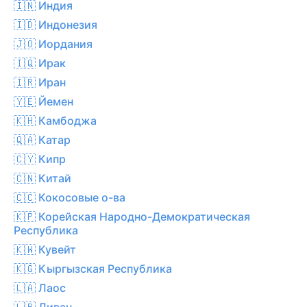
🇮🇳 Индия
🇮🇩 Индонезия
🇯🇴 Иордания
🇮🇶 Ирак
🇮🇷 Иран
🇾🇪 Йемен
🇰🇭 Камбоджа
🇶🇦 Катар
🇨🇾 Кипр
🇨🇳 Китай
🇨🇨 Кокосовые о-ва
🇰🇵 Корейская Народно-Демократическая
Республика
🇰🇼 Кувейт
🇰🇬 Кыргызская Республика
🇱🇦 Лаос
🇱🇧 Ливан