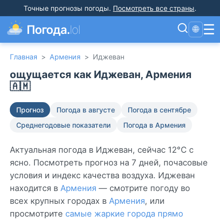
Точные прогнозы погоды
.
Посмотреть все страны
.
☰
Погода.
lol
🌐
Главная
>
Армения
>
Иджеван
ощущается как Иджеван, Армения
🇦🇲
Прогноз
Погода в августе
Погода в сентябре
Среднегодовые показатели
Погода в Армения
Актуальная погода в Иджеван, сейчас 12°C с
ясно. Посмотреть прогноз на 7 дней, почасовые
условия и индекс качества воздуха. Иджеван
находится в
Армения
— смотрите погоду во
всех крупных городах в
Армения
, или
просмотрите
самые жаркие города прямо