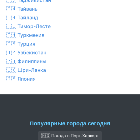
🇹🇼 Тайвань
🇹🇭 Тайланд
🇹🇱 Тимор-Лесте
🇹🇲 Туркмения
🇹🇷 Турция
🇺🇿 Узбекистан
🇵🇭 Филиппины
🇱🇰 Шри-Ланка
🇯🇵 Япония
Популярные города сегодня
🇳🇬 Погода в Порт-Харкорт