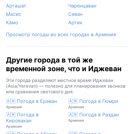
Арташат
Чаренцаван
Масис
Севан
Камо
Артик
Просмотр погоды во всех городах в Армения
Другие города в той же
временной зоне, что и Иджеван
Эти города разделяют местное время Иджеван
(Asia/Yerevan) — полезно для планирования звонков
или сравнения светового дня.
🇦🇲 Погода в Ереван
🇦🇲 Погода в Гюмри
Армения
Армения
🇦🇲 Погода в
🇦🇲 Погода в Раздан
Кировакан
Армения
Армения
🇦🇲 Погода в Абовян
🇦🇲 Погода в