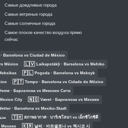
Самые дождливые города
Самые ветреные города
Самые солнечные города
Самое плохое качество воздуха прямо
сейчас
 · Barcelona vs Ciudad de México
🇱🇻
 vs México
Laikapstākļi · Barselona vs Mehiko
🇵🇱
 Meksikas
Pogoda · Barcelona vs Meksyk
🇵🇹
xico
Tempo · Barcelona vs Cidade do México
Vreme · Барселона vs Мексико Сити
🇳🇴
 Mexico City
Været · Барселона vs Мехико
etter · Barcelona vs Mexiko-Stadt
🇹🇭
مدينة مك
สภาพอากาศ · บาร์เซโลนา vs เม็กซิโกซิตี
🇰🇷
 Мехико
날씨 · 바르셀로나 vs 멕시코 시