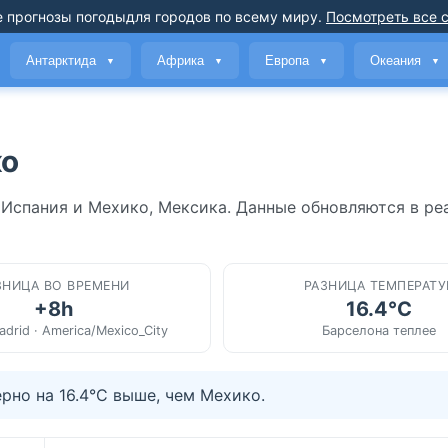
 прогнозы погоды
для городов по всему миру
.
Посмотреть все 
Антарктида
Африка
Европа
Океания
▼
▼
▼
▼
ко
 Испания и Мехико, Мексика. Данные обновляются в ре
ЗНИЦА ВО ВРЕМЕНИ
РАЗНИЦА ТЕМПЕРАТУ
+8h
16.4°C
drid · America/Mexico_City
Барселона теплее
но на 16.4°C выше, чем Мехико.