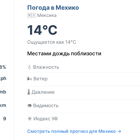
Погода в Мехико
🇲🇽 Мексика
14°C
Ощущается как 14°C
Местами дождь поблизости
8%
💧 Влажность
kph
🌬️ Ветер
 mb
🌡️ Давление
 km
👁️ Видимость
9
☀️ Индекс УФ
Смотреть полный прогноз для Мехико →