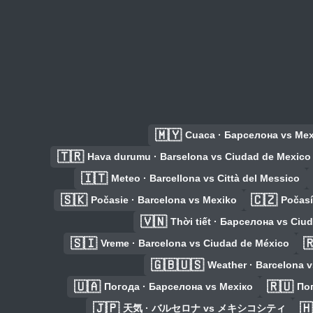
🇲🇾
Cuaca · Барселона vs Ме
🇹🇷
Hava durumu · Barselona vs Ciudad de Mexico
🇮🇹
Meteo · Barcellona vs Città del Messico
🇸🇰
🇨🇿
Počasie · Barcelona vs Mexiko
Počasí
🇻🇳
Thời tiết · Барселона vs Ciu
🇸🇮

Vreme · Barcelona vs Ciudad de México
🇬🇧🇺🇸
Weather · Barcelona v
🇺🇦
🇷🇺
Погода · Барселона vs Мехіко
Пог
🇯🇵
🇭
天気 · バルセロナ vs メキシコシティ