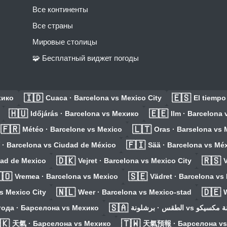
Все континенты
Все страны
Мировые столицы
🧩 Бесплатный виджет погоды
🇮🇩
🇪🇸
хико
Cuaca · Barcelona vs Mexico City
El tiempo
🇭🇺
🇪🇪
Időjárás · Barcelona vs Мехико
Ilm · Barcelona
🇫🇷
🇱🇹
Météo · Barcelone vs Mexico
Oras · Barselona vs
🇫🇮
 · Barcelona vs Ciudad de México
Sää · Barcelona vs Mé
🇩🇰
🇷🇸
dad de Mexico
Vejret · Barcelona vs Mexico City
🇴
🇸🇪
Vremea · Barcelona vs Mexico
Vädret · Barcelona vs
🇳🇱
🇩🇪
s Mexico City
Weer · Barcelona vs Mexico-stad
W
🇸🇦
ода · Барселона vs Мехико
الطقس · برشلونة vs مدين
🇰
🇹🇼
天氣 · Барселона vs Мехико
天氣預報 · Барселона vs