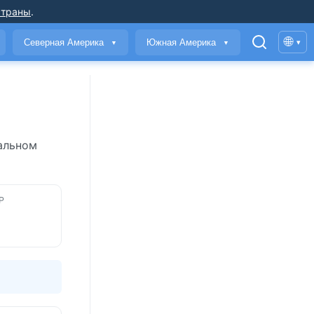
страны
.
🌐
Северная Америка
Южная Америка
▾
▼
▼
альном
Р