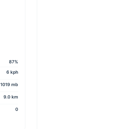
87%
6 kph
1019 mb
9.0 km
0