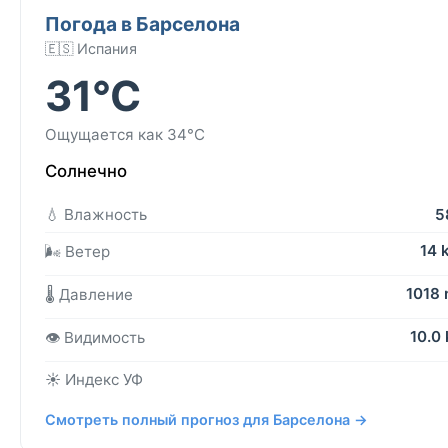
Погода в Барселона
🇪🇸 Испания
31°C
Ощущается как 34°C
Солнечно
💧 Влажность
5
14 
🌬️ Ветер
1018
🌡️ Давление
10.0
👁️ Видимость
☀️ Индекс УФ
Смотреть полный прогноз для Барселона →