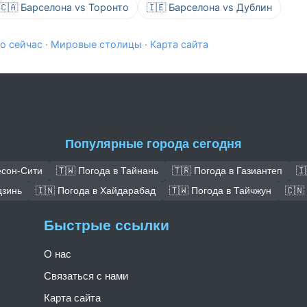
🇨🇦 Барселона vs Торонто
🇮🇪 Барселона vs Дублин
о сейчас
·
Мировые столицы
·
Карта сайта
Популярные города сегодня
есон-Сити
🇹🇼 Погода в Тайнань
🇹🇷 Погода в Газиантеп
🇮
цзинь
🇮🇳 Погода в Хайдарабад
🇹🇼 Погода в Тайчжун
🇨🇳
Быстрые ссылки
О нас
Связаться с нами
Карта сайта