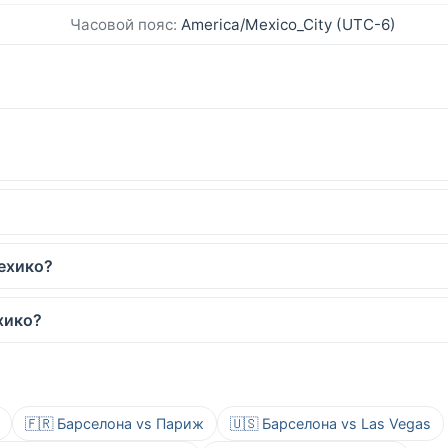
Часовой пояс:
America/Mexico_City (UTC-6)
ехико?
хико?
🇫🇷 Барселона vs Париж
🇺🇸 Барселона vs Las Vegas