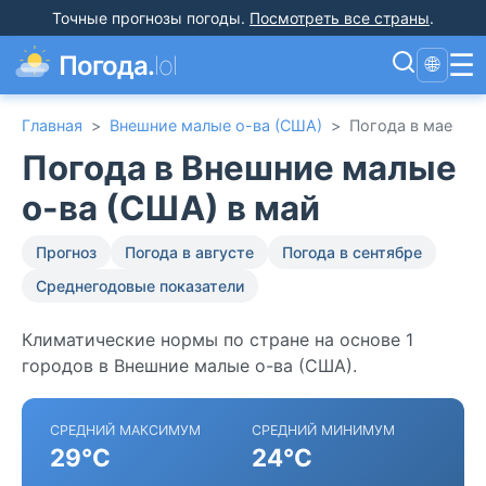
Точные прогнозы погоды
.
Посмотреть все страны
.
☰
Погода.
lol
🌐
Главная
>
Внешние малые о-ва (США)
>
Погода в мае
Погода в Внешние малые
о-ва (США) в май
Прогноз
Погода в августе
Погода в сентябре
Среднегодовые показатели
Климатические нормы по стране на основе 1
городов в Внешние малые о-ва (США).
СРЕДНИЙ МАКСИМУМ
СРЕДНИЙ МИНИМУМ
29°C
24°C