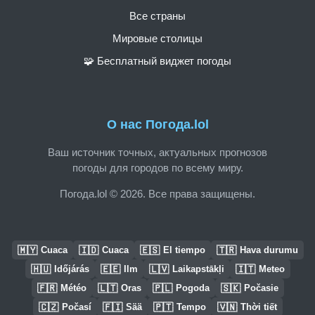
Все страны
Мировые столицы
🧩 Бесплатный виджет погоды
О нас Погода.lol
Ваш источник точных, актуальных прогнозов
погоды для городов по всему миру.
Погода.lol © 2026. Все права защищены.
🇲🇾
🇮🇩
🇪🇸
🇹🇷
Cuaca
Cuaca
El tiempo
Hava durumu
🇭🇺
🇪🇪
🇱🇻
🇮🇹
Időjárás
Ilm
Laikapstākļi
Meteo
🇫🇷
🇱🇹
🇵🇱
🇸🇰
Météo
Oras
Pogoda
Počasie
🇨🇿
🇫🇮
🇵🇹
🇻🇳
Počasí
Sää
Tempo
Thời tiết