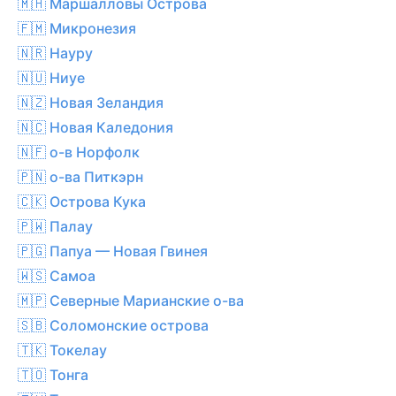
🇲🇭 Маршалловы Острова
🇫🇲 Микронезия
🇳🇷 Науру
🇳🇺 Ниуе
🇳🇿 Новая Зеландия
🇳🇨 Новая Каледония
🇳🇫 о-в Норфолк
🇵🇳 о-ва Питкэрн
🇨🇰 Острова Кука
🇵🇼 Палау
🇵🇬 Папуа — Новая Гвинея
🇼🇸 Самоа
🇲🇵 Северные Марианские о-ва
🇸🇧 Соломонские острова
🇹🇰 Токелау
🇹🇴 Тонга