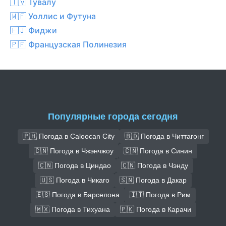
🇹🇻 Тувалу
🇼🇫 Уоллис и Футуна
🇫🇯 Фиджи
🇵🇫 Французская Полинезия
Популярные города сегодня
🇵🇭 Погода в Caloocan City
🇧🇩 Погода в Читтагонг
🇨🇳 Погода в Чжэнчжоу
🇨🇳 Погода в Синин
🇨🇳 Погода в Циндао
🇨🇳 Погода в Чэнду
🇺🇸 Погода в Чикаго
🇸🇳 Погода в Дакар
🇪🇸 Погода в Барселона
🇮🇹 Погода в Рим
🇲🇽 Погода в Тихуана
🇵🇰 Погода в Карачи