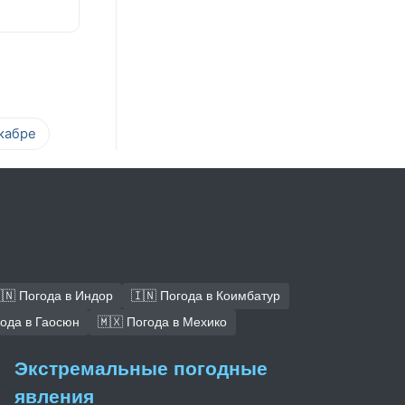
кабре
🇳 Погода в Индор
🇮🇳 Погода в Коимбатур
года в Гаосюн
🇲🇽 Погода в Мехико
Экстремальные погодные
явления