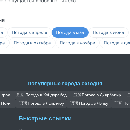
вере ощущается особенно тяжело.
ии
те
Погода в апреле
Погода в мае
Погода в июне
бре
Погода в октябре
Погода в ноябре
Погода в де
Популярные города сегодня
нград
🇵🇰 Погода в Хайдарабад
🇹🇷 Погода в Диярбакыр

в Пекин
🇨🇳 Погода в Ланьчжоу
🇨🇳 Погода в Чэнду
🇹🇼 По
Быстрые ссылки