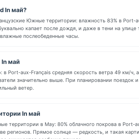
 In май?
анцузские Южные территории: влажность 83% в Port-a
 буквально капает после дождя, и даже в тени на улице 
 влажные послеобеденные часы.
In май
 Port-aux-Français средняя скорость ветра 49 км/ч, а
затели значительно выше. При планировании поездок и
ильный ветер.
итории In май
е территории в May: 80% облачного покрова в Port-a
тве регионов. Прямое солнце — редкость, и такая карт