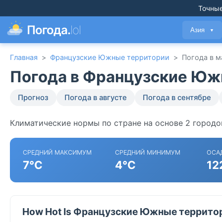
Точные
Погода.
lol
Азия
▼
Главная
>
Французские Южные территории
>
Погода в м
Погода в Французские Юж
Прогноз
Погода в августе
Погода в сентябре
Климатические нормы по стране на основе 2 город
СРЕДНИЙ МАКСИМУМ
СРЕДНИЙ МИНИМУМ
ОСА
7°C
4°C
12
How Hot Is Французские Южные территор