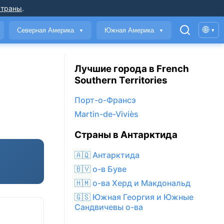
страны
.
🌐
Северная Америка
Южная Америка
▾
▼
▼
Лучшие города в French
Southern Territories
Порт-о-Франсэ
Martin-de-Viviès
Страны в Антарктида
🇦🇶 Антарктида
🇧🇻 о-в Буве
🇭🇲 о-ва Херд и Макдональд
🇬🇸 Южная Георгия и Южные
Сандвичевы о-ва