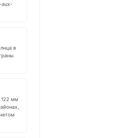
-aux-
лнца в
страны
 122 мм
айонах,
учетом