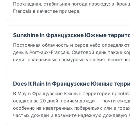
Прохладная, стабильная погода повсюду: в Франц
Français в качестве примера.
Sunshine in Французские Южные террито
Постоянная облачность и серое небо определяют
день в Port-aux-Français. Световой день также к
видят аналогичные пасмурные условия. Ясные пе
Does It Rain In Французские Южные терр
В May в Французские Южные территории преоблад
осадков за 20 дней, причем дожди — почти ежед
особенно на наветренных побережьях или в горах
частых дождей и возьмите надежную дождевую 