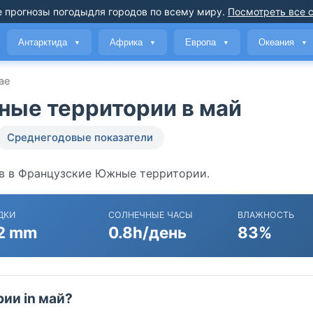
 прогнозы погоды
для городов по всему миру
.
Посмотреть все 
Антарктида
Африка
Европа
Океания
▼
▼
▼
▼
ае
ные территории в май
Среднегодовые показатели
ов в Французские Южные территории.
ДКИ
СОЛНЕЧНЫЕ ЧАСЫ
ВЛАЖНОСТЬ
2 mm
0.8h/день
83%
ии in май?