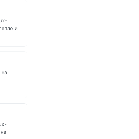
ux-
тепло и
 на
ux-
ина