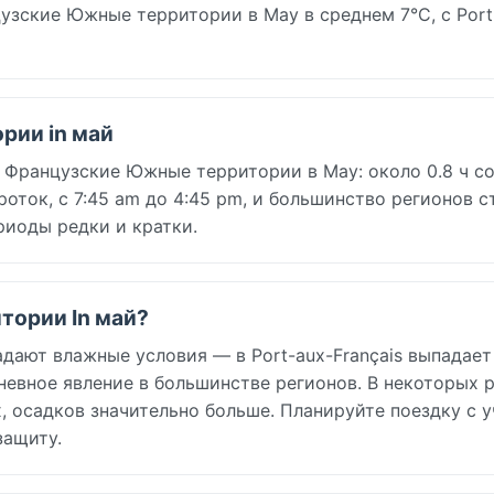
узские Южные территории в May в среднем 7°C, с Port
рии in май
 Французские Южные территории в May: около 0.8 ч со
ороток, с 7:45 am до 4:45 pm, и большинство регионов 
риоды редки и кратки.
итории In май?
ают влажные условия — в Port-aux-Français выпадает
невное явление в большинстве регионов. В некоторых р
, осадков значительно больше. Планируйте поездку с 
защиту.