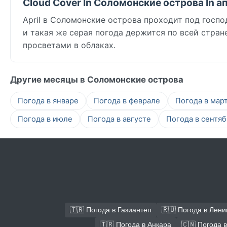
Cloud Cover In Соломонские острова In а
April в Соломонские острова проходит под госпо
и такая же серая погода держится по всей стра
просветами в облаках.
Другие месяцы в Соломонские острова
Погода в январе
Погода в феврале
Погода в мар
Погода в июле
Погода в августе
Погода в сентя
🇹🇷 Погода в Газиантеп
🇷🇺 Погода в Лени
🇹🇷 Погода в Анкара
🇨🇳 Погода 