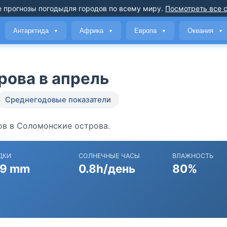
 прогнозы погоды
для городов по всему миру
.
Посмотреть все 
Антарктида
Африка
Европа
Океания
▼
▼
▼
▼
рова в апрель
Среднегодовые показатели
ов в Соломонские острова.
ДКИ
СОЛНЕЧНЫЕ ЧАСЫ
ВЛАЖНОСТЬ
9 mm
0.8h/день
80%