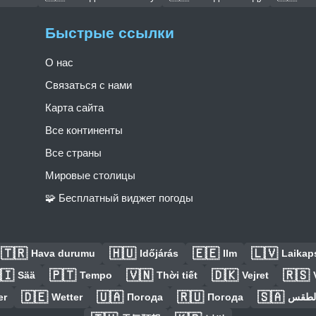
Быстрые ссылки
О нас
Связаться с нами
Карта сайта
Все континенты
Все страны
Мировые столицы
🧩 Бесплатный виджет погоды
🇹🇷
🇭🇺
🇪🇪
🇱🇻
Hava durumu
Időjárás
Ilm
Laikaps
🇮
🇵🇹
🇻🇳
🇩🇰
🇷🇸
Sää
Tempo
Thời tiết
Vejret
🇩🇪
🇺🇦
🇷🇺
🇸🇦
er
Wetter
Погода
Погода
الطق