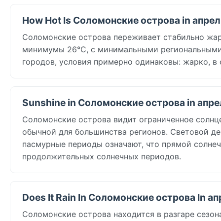
How Hot Is Соломонские острова in апре
Соломонские острова переживает стабильно жар
минимумы 26°C, с минимальными региональными 
городов, условия примерно одинаковы: жарко, в
Sunshine in Соломонские острова in апре
Соломонские острова видит ограниченное солнце в 
обычной для большинства регионов. Световой ден
пасмурные периоды означают, что прямой солнеч
продолжительных солнечных периодов.
Does It Rain In Соломонские острова In а
Соломонские острова находится в разгаре сезона