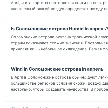
April, и эта картина повторяется почти во всех р
насыщенный влагой воздух определяют погоду во
Is Соломонские острова Humid In апрель
Соломонские острова окутана тропической влажно
страны показывает схожие значения. Постоянная
приносят лишь небольшое охлаждение. Легкая хл
Wind In Соломонские острова In апрель
В April в Соломонские острова обычно дуют лёгки
большинстве регионов условия схожи. Воздух дви
настолько, чтобы создавать неудобства. В прибр