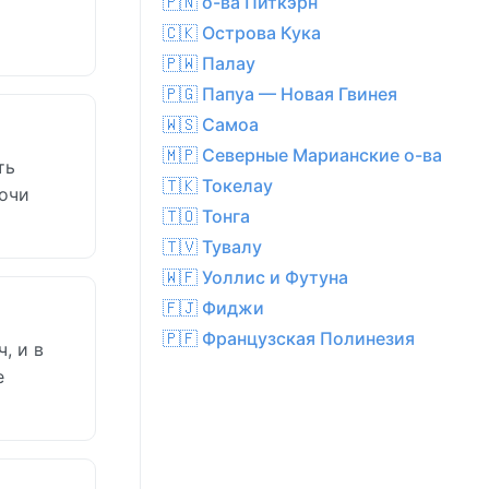
🇵🇳 о-ва Питкэрн
🇨🇰 Острова Кука
🇵🇼 Палау
🇵🇬 Папуа — Новая Гвинея
🇼🇸 Самоа
🇲🇵 Северные Марианские о-ва
ть
🇹🇰 Токелау
ночи
🇹🇴 Тонга
🇹🇻 Тувалу
🇼🇫 Уоллис и Футуна
🇫🇯 Фиджи
🇵🇫 Французская Полинезия
, и в
е