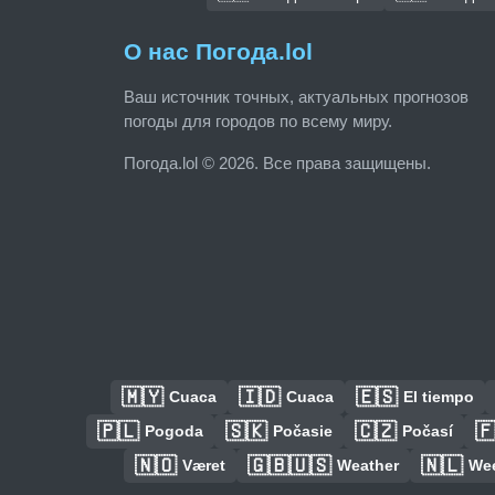
О нас Погода.lol
Ваш источник точных, актуальных прогнозов
погоды для городов по всему миру.
Погода.lol © 2026. Все права защищены.
🇲🇾
🇮🇩
🇪🇸
Cuaca
Cuaca
El tiempo
🇵🇱
🇸🇰
🇨🇿

Pogoda
Počasie
Počasí
🇳🇴
🇬🇧🇺🇸
🇳🇱
Været
Weather
We