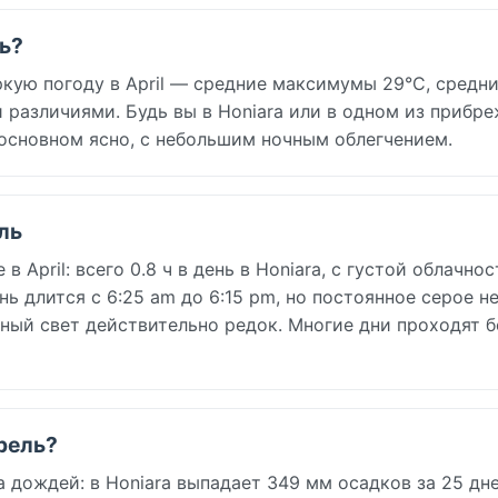
ль?
кую погоду в April — средние максимумы 29°C, средн
различиями. Будь вы в Honiara или в одном из прибр
 основном ясно, с небольшим ночным облегчением.
ль
April: всего 0.8 ч в день в Honiara, с густой облачнос
ь длится с 6:25 am до 6:15 pm, но постоянное серое н
ный свет действительно редок. Многие дни проходят б
прель?
 дождей: в Honiara выпадает 349 мм осадков за 25 дне