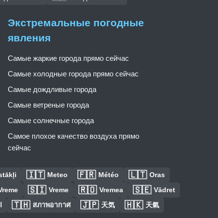
Экстремальные погодные
явления
Самые жаркие города прямо сейчас
Самые холодные города прямо сейчас
Самые дождливые города
Самые ветреные города
Самые солнечные города
Самое плохое качество воздуха прямо
сейчас
🇮🇹
🇫🇷
🇱🇹
tākļi
Meteo
Météo
Oras
🇸🇮
🇷🇴
🇸🇪
Vreme
Vreme
Vremea
Vädret
🇹🇭
🇯🇵
🇭🇰
ا
สภาพอากาศ
天気
天氣