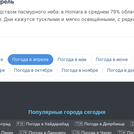
прель
дством пасмурного неба: в Honiara в среднем 79% обла
не. Дни кажутся тусклыми и мягко освещёнными, с ред
те
Погода в апреле
Погода в мае
Погода в июне
бре
Погода в октябре
Погода в ноябре
Погода в де
Популярные города сегодня
нград
🇵🇰 Погода в Хайдарабад
🇹🇷 Погода в Диярбакыр

в Пекин
🇨🇳 Погода в Ланьчжоу
🇨🇳 Погода в Чэнду
🇹🇼 По