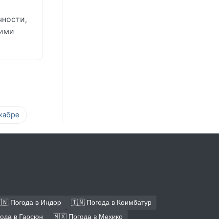
чности,
кими
кабре
🇳 Погода в Индор
🇮🇳 Погода в Коимбатур
года в Гаосюн
🇲🇽 Погода в Мехико