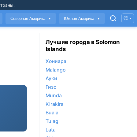
страны
.
🌐
Северная Америка
Южная Америка
▾
▼
▼
Лучшие города в Solomon
Islands
Хониара
Malango
Ауки
Гизо
Munda
Kirakira
Buala
Tulagi
Lata