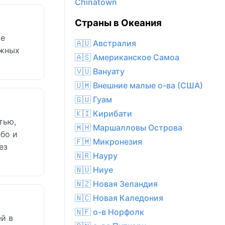
Chinatown
Страны в Океания
ие
🇦🇺 Австралия
ежных
🇦🇸 Американское Самоа
🇻🇺 Вануату
🇺🇲 Внешние малые о-ва (США)
🇬🇺 Гуам
🇰🇮 Кирибати
тью,
🇲🇭 Маршалловы Острова
ебо и
🇫🇲 Микронезия
ез
🇳🇷 Науру
🇳🇺 Ниуе
🇳🇿 Новая Зеландия
🇳🇨 Новая Каледония
🇳🇫 о-в Норфолк
й в