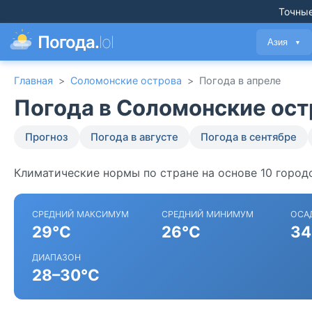
Точные
Погода.
lol
Азия
▼
Главная
>
Соломонские острова
>
Погода в апреле
Погода в Соломонские ост
Прогноз
Погода в августе
Погода в сентябре
Климатические нормы по стране на основе 10 город
СРЕДНИЙ МАКСИМУМ
СРЕДНИЙ МИНИМУМ
ОСА
29°C
26°C
34
ДИАПАЗОН
28–30°C