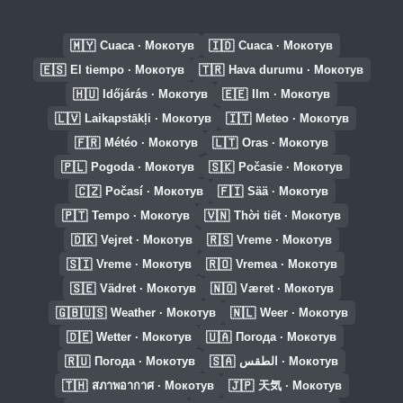
🇲🇾
🇮🇩
Cuaca · Мокотув
Cuaca · Мокотув
🇪🇸
🇹🇷
El tiempo · Мокотув
Hava durumu · Мокотув
🇭🇺
🇪🇪
Időjárás · Мокотув
Ilm · Мокотув
🇱🇻
🇮🇹
Laikapstākļi · Мокотув
Meteo · Мокотув
🇫🇷
🇱🇹
Météo · Мокотув
Oras · Мокотув
🇵🇱
🇸🇰
Pogoda · Мокотув
Počasie · Мокотув
🇨🇿
🇫🇮
Počasí · Мокотув
Sää · Мокотув
🇵🇹
🇻🇳
Tempo · Мокотув
Thời tiết · Мокотув
🇩🇰
🇷🇸
Vejret · Мокотув
Vreme · Мокотув
🇸🇮
🇷🇴
Vreme · Мокотув
Vremea · Мокотув
🇸🇪
🇳🇴
Vädret · Мокотув
Været · Мокотув
🇬🇧🇺🇸
🇳🇱
Weather · Мокотув
Weer · Мокотув
🇩🇪
🇺🇦
Wetter · Мокотув
Погода · Мокотув
🇷🇺
🇸🇦
Погода · Мокотув
الطقس · Мокотув
🇹🇭
🇯🇵
สภาพอากาศ · Мокотув
天気 · Мокотув