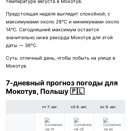
температуре августа в Мокотув.
Предстоящая неделя выглядит спокойной, с
максимумами около 28°C и минимумами около
14°C. Сегодняшний максимум остается
значительно ниже рекорда Мокотув для этой
даты — 36°C.
Суть: отличный день, чтобы побыть на улице в
Мокотув.
7-дневный прогноз погоды для
Мокотув, Польшу 🇵🇱
пт 7. авг.
сб 8. авг.
вс 9. авг.
п