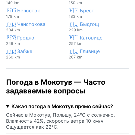
149 km
150 km
🇵🇱 Белосток
🇧🇾 Брест
178 km
183 km
🇵🇱 Ченстохова
🇵🇱 Быдгощ
204 km
229 km
🇧🇾 Гродно
🇵🇱 Катовице
249 km
257 km
🇵🇱 Забже
🇵🇱 Гливице
260 km
267 km
Погода в Мокотув — Часто
задаваемые вопросы
Какая погода в Мокотув прямо сейчас?
Сейчас в Мокотув, Польшу, 24°C с солнечно.
Влажность 42%, скорость ветра 10 км/ч.
Ощущается как 22°C.