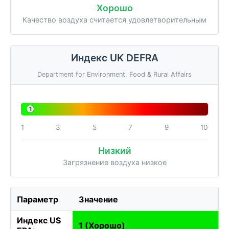
Хорошо
Качество воздуха считается удовлетворительным
Индекс UK DEFRA
Department for Environment, Food & Rural Affairs
1
1
3
5
7
9
10
Низкий
Загрязнение воздуха низкое
Параметр
Значение
Индекс US
1 (Хорошо)