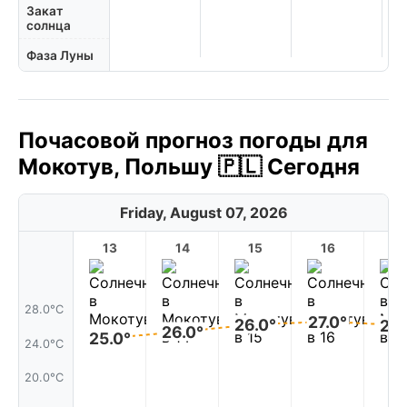
Закат
солнца
Фаза Луны
Почасовой прогноз погоды для
Мокотув, Польшу 🇵🇱 Сегодня
Friday, August 07, 2026
13
14
15
16
17
28.0°C
27.0°
26.0°
26.
26.0°
25.0°
24.0°C
20.0°C