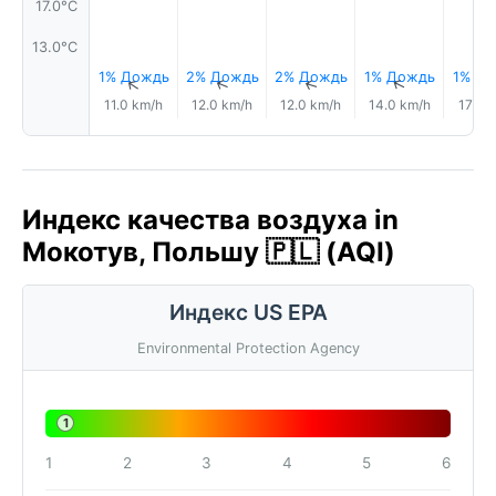
17.0°C
13.0°C
1% Дождь
2% Дождь
2% Дождь
1% Дождь
1% Д
↑
↑
↑
↑
11.0 km/h
12.0 km/h
12.0 km/h
14.0 km/h
17.0 
Индекс качества воздуха in
Мокотув, Польшу 🇵🇱 (AQI)
Индекс US EPA
Environmental Protection Agency
1
1
2
3
4
5
6