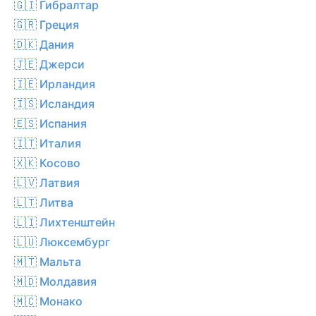
🇬🇮 Гибралтар
🇬🇷 Греция
🇩🇰 Дания
🇯🇪 Джерси
🇮🇪 Ирландия
🇮🇸 Исландия
🇪🇸 Испания
🇮🇹 Италия
🇽🇰 Косово
🇱🇻 Латвия
🇱🇹 Литва
🇱🇮 Лихтенштейн
🇱🇺 Люксембург
🇲🇹 Мальта
🇲🇩 Молдавия
🇲🇨 Монако