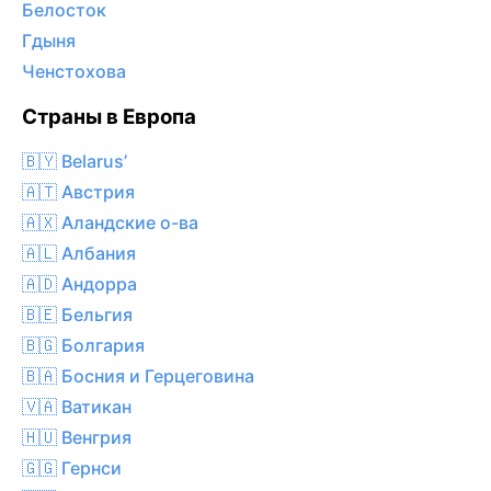
Белосток
Гдыня
Ченстохова
Страны в Европа
🇧🇾 Belarus’
🇦🇹 Австрия
🇦🇽 Аландские о-ва
🇦🇱 Албания
🇦🇩 Андорра
🇧🇪 Бельгия
🇧🇬 Болгария
🇧🇦 Босния и Герцеговина
🇻🇦 Ватикан
🇭🇺 Венгрия
🇬🇬 Гернси