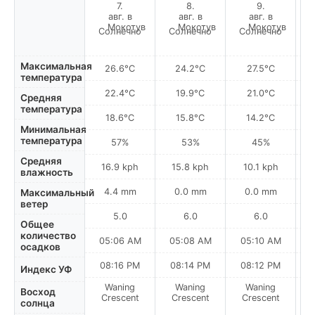
Солнечно
Солнечно
Солнечно
С
Максимальная
26.6°C
24.2°C
27.5°C
температура
22.4°C
19.9°C
21.0°C
Средняя
температура
18.6°C
15.8°C
14.2°C
Минимальная
температура
57%
53%
45%
Средняя
16.9 kph
15.8 kph
10.1 kph
влажность
4.4 mm
0.0 mm
0.0 mm
Максимальный
ветер
5.0
6.0
6.0
Общее
количество
05:06 AM
05:08 AM
05:10 AM
осадков
08:16 PM
08:14 PM
08:12 PM
Индекс УФ
Waning
Waning
Waning
N
Восход
Crescent
Crescent
Crescent
солнца