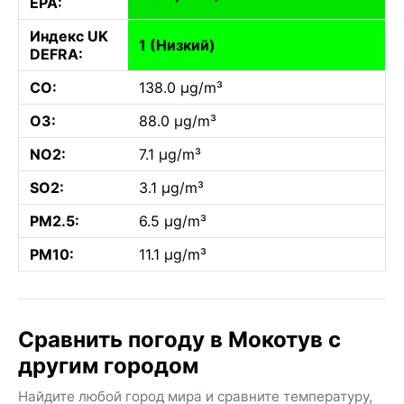
EPA:
Индекс UK
1 (Низкий)
DEFRA:
CO:
138.0 µg/m³
O3:
88.0 µg/m³
NO2:
7.1 µg/m³
SO2:
3.1 µg/m³
PM2.5:
6.5 µg/m³
PM10:
11.1 µg/m³
Сравнить погоду в Мокотув с
другим городом
Найдите любой город мира и сравните температуру,