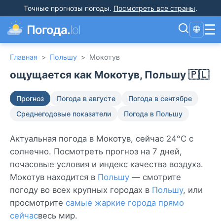
Точные прогнозы погоды
.
Посмотреть все страны
.
☰
Погода.
lol
🌐
Главная
>
Польшу
>
Мокотув
ощущается как Мокотув, Польшу 🇵🇱
Прогноз
Погода в августе
Погода в сентябре
Среднегодовые показатели
Погода в Польшу
Актуальная погода в Мокотув, сейчас 24°C с
солнечно. Посмотреть прогноз на 7 дней,
почасовые условия и индекс качества воздуха.
Мокотув находится в
Польшу
— смотрите
погоду во всех крупных городах в
Польшу
, или
просмотрите
самые жаркие города прямо
сейчас
весь мир.