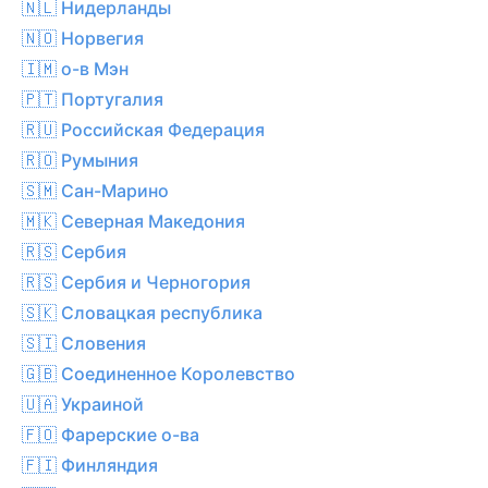
🇳🇱 Нидерланды
🇳🇴 Норвегия
🇮🇲 о-в Мэн
🇵🇹 Португалия
🇷🇺 Российская Федерация
🇷🇴 Румыния
🇸🇲 Сан-Марино
🇲🇰 Северная Македония
🇷🇸 Сербия
🇷🇸 Сербия и Черногория
🇸🇰 Словацкая республика
🇸🇮 Словения
🇬🇧 Соединенное Королевство
🇺🇦 Украиной
🇫🇴 Фарерские о-ва
🇫🇮 Финляндия