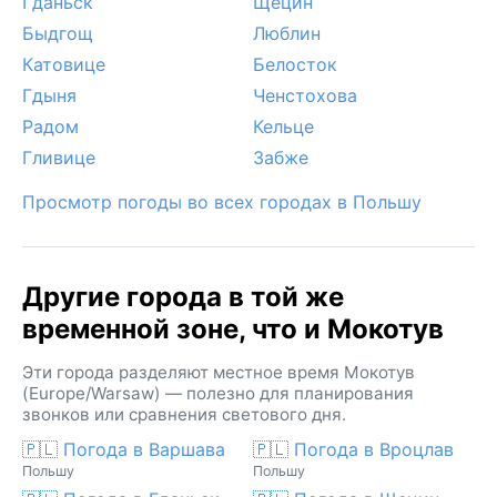
Гданьск
Щецин
Быдгощ
Люблин
Катовице
Белосток
Гдыня
Ченстохова
Радом
Кельце
Гливице
Забже
Просмотр погоды во всех городах в Польшу
Другие города в той же
временной зоне, что и Мокотув
Эти города разделяют местное время Мокотув
(Europe/Warsaw) — полезно для планирования
звонков или сравнения светового дня.
🇵🇱 Погода в Варшава
🇵🇱 Погода в Вроцлав
Польшу
Польшу