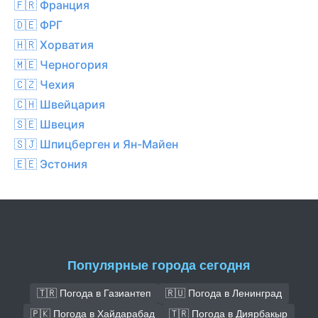
🇫🇷 Франция
🇩🇪 ФРГ
🇭🇷 Хорватия
🇲🇪 Черногория
🇨🇿 Чехия
🇨🇭 Швейцария
🇸🇪 Швеция
🇸🇯 Шпицберген и Ян-Майен
🇪🇪 Эстония
Популярные города сегодня
🇹🇷 Погода в Газиантеп
🇷🇺 Погода в Ленинград
🇵🇰 Погода в Хайдарабад
🇹🇷 Погода в Диярбакыр