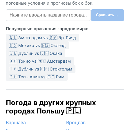
погодные условия и прогнозы бок о бок.
Сравнить →
Популярные сравнения городов мира:
🇳🇱 Амстердам vs 🇸🇦 Эр-Рияд
🇲🇽 Мехико vs 🇳🇿 Окленд
🇮🇪 Дублин vs 🇯🇵 Osaka
🇯🇵 Токио vs 🇳🇱 Амстердам
🇮🇪 Дублин vs 🇸🇪 Стокгольм
🇮🇱 Тель-Авив vs 🇮🇹 Рим
Погода в других крупных
городах Польшу 🇵🇱
Варшава
Вроцлав