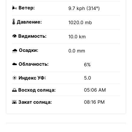
🌬️
Ветер:
9.7 kph (314°)
🌡️
Давление:
1020.0 mb
👁️
Видимость:
10.0 km
🌧️
Осадки:
0.0 mm
☁️
Облачность:
6%
☀️
Индекс УФ:
5.0
🌅
Восход солнца:
05:06 AM
🌇
Закат солнца:
08:16 PM