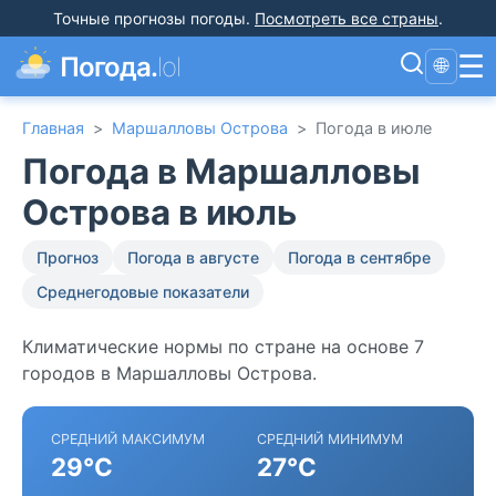
Точные прогнозы погоды
.
Посмотреть все страны
.
☰
Погода.
lol
🌐
Главная
>
Маршалловы Острова
>
Погода в июле
Погода в Маршалловы
Острова в июль
Прогноз
Погода в августе
Погода в сентябре
Среднегодовые показатели
Климатические нормы по стране на основе 7
городов в Маршалловы Острова.
СРЕДНИЙ МАКСИМУМ
СРЕДНИЙ МИНИМУМ
29°C
27°C