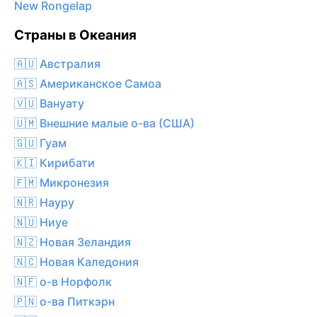
New Rongelap
Страны в Океания
🇦🇺 Австралия
🇦🇸 Американское Самоа
🇻🇺 Вануату
🇺🇲 Внешние малые о-ва (США)
🇬🇺 Гуам
🇰🇮 Кирибати
🇫🇲 Микронезия
🇳🇷 Науру
🇳🇺 Ниуе
🇳🇿 Новая Зеландия
🇳🇨 Новая Каледония
🇳🇫 о-в Норфолк
🇵🇳 о-ва Питкэрн