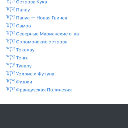
🇨🇰 Острова Кука
🇵🇼 Палау
🇵🇬 Папуа — Новая Гвинея
🇼🇸 Самоа
🇲🇵 Северные Марианские о-ва
🇸🇧 Соломонские острова
🇹🇰 Токелау
🇹🇴 Тонга
🇹🇻 Тувалу
🇼🇫 Уоллис и Футуна
🇫🇯 Фиджи
🇵🇫 Французская Полинезия