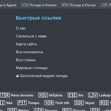
да в Адана
🇨🇳 Погода в Нанкин
🇲🇲 Погода в Рангун
🇮🇷 
Быстрые ссылки
О нас
Связаться с нами
Карта сайта
Все континенты
Все страны
Мировые столицы
🧩 Бесплатный виджет погоды
🇹🇷
🇭🇺
🇪🇪
🇱🇻
Hava durumu
Időjárás
Ilm
Laikaps
🇮
🇵🇹
🇻🇳
🇩🇰
🇷🇸
Sää
Tempo
Thời tiết
Vejret
🇩🇪
🇺🇦
🇷🇺
🇸🇦
er
Wetter
Погода
Погода
الطق