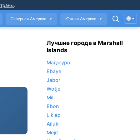
страны
.
🌐
Северная Америка
Южная Америка
▾
▼
▼
Лучшие города в Marshall
Islands
Маджуро
Ebaye
Jabor
Wotje
Mili
Ebon
Likiep
Ailuk
Mejit