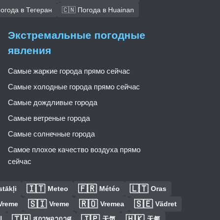
Погода в Тегеран
🇨🇳 Погода в Huainan
Экстремальные погодные
явления
Самые жаркие города прямо сейчас
Самые холодные города прямо сейчас
Самые дождливые города
Самые ветреные города
Самые солнечные города
Самое плохое качество воздуха прямо
сейчас
🇮🇹
🇫🇷
🇱🇹
tākļi
Meteo
Météo
Oras
🇸🇮
🇷🇴
🇸🇪
Vreme
Vreme
Vremea
Vädret
🇹🇭
🇯🇵
🇭🇰
ا
สภาพอากาศ
天気
天氣