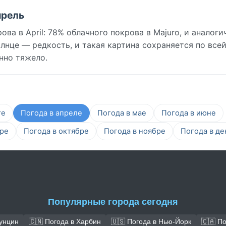
прель
а в April: 78% облачного покрова в Majuro, и аналоги
лнце — редкость, и такая картина сохраняется по все
нно тяжело.
те
Погода в апреле
Погода в мае
Погода в июне
бре
Погода в октябре
Погода в ноябре
Погода в де
Популярные города сегодня
Чунцин
🇨🇳 Погода в Харбин
🇺🇸 Погода в Нью-Йорк
🇨🇦 П