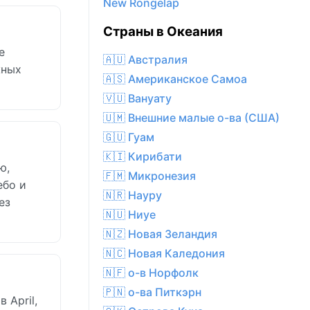
New Rongelap
Страны в Океания
е
🇦🇺 Австралия
жных
🇦🇸 Американское Самоа
🇻🇺 Вануату
🇺🇲 Внешние малые о-ва (США)
🇬🇺 Гуам
🇰🇮 Кирибати
ю,
🇫🇲 Микронезия
ебо и
🇳🇷 Науру
ез
🇳🇺 Ниуе
🇳🇿 Новая Зеландия
🇳🇨 Новая Каледония
🇳🇫 о-в Норфолк
🇵🇳 о-ва Питкэрн
 April,