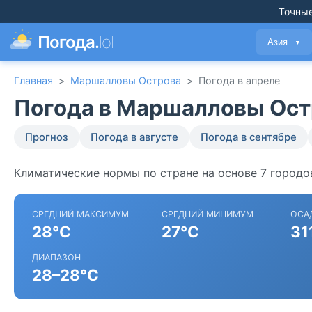
Точные
Погода.
lol
Азия
▼
Главная
>
Маршалловы Острова
>
Погода в апреле
Погода в Маршалловы Ост
Прогноз
Погода в августе
Погода в сентябре
Климатические нормы по стране на основе 7 город
СРЕДНИЙ МАКСИМУМ
СРЕДНИЙ МИНИМУМ
ОСА
28°C
27°C
31
ДИАПАЗОН
28–28°C