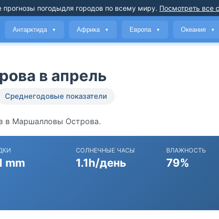
 прогнозы погоды
для городов по всему миру
.
Посмотреть все 
Антарктида
Африка
Европа
Океания
▼
▼
▼
▼
рова в апрель
Среднегодовые показатели
ов в Маршалловы Острова.
ДКИ
СОЛНЕЧНЫЕ ЧАСЫ
ВЛАЖНОСТЬ
1 mm
1.1h/день
79%