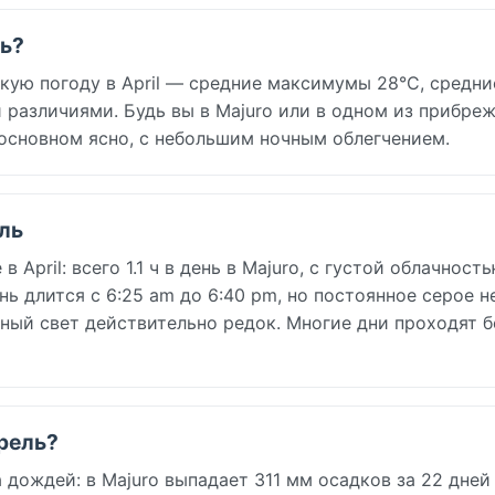
ль?
ую погоду в April — средние максимумы 28°C, средни
различиями. Будь вы в Majuro или в одном из прибре
 основном ясно, с небольшим ночным облегчением.
ль
pril: всего 1.1 ч в день в Majuro, с густой облачность
ь длится с 6:25 am до 6:40 pm, но постоянное серое н
ный свет действительно редок. Многие дни проходят б
прель?
ождей: в Majuro выпадает 311 мм осадков за 22 дней в