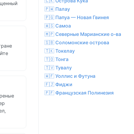
🇨🇰 Острова Кука
ыщенный
🇵🇼 Палау
🇵🇬 Папуа — Новая Гвинея
🇼🇸 Самоа
🇲🇵 Северные Марианские о-ва
🇸🇧 Соломонские острова
тране
🇹🇰 Токелау
уйте
🇹🇴 Тонга
🇹🇻 Тувалу
🇼🇫 Уоллис и Футуна
🇫🇯 Фиджи
🇵🇫 Французская Полинезия
треные
ер
ел,