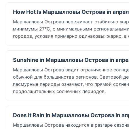
How Hot Is Маршалловы Острова in апре
Маршалловы Острова переживает стабильно жарк
минимумы 27°C, с минимальными региональными 
городов, условия примерно одинаковы: жарко, в
Sunshine in Маршалловы Острова in апре
Маршалловы Острова видит ограниченное солнце в A
обычной для большинства регионов. Световой ден
пасмурные периоды означают, что прямой солнеч
продолжительных солнечных периодов.
Does It Rain In Маршалловы Острова In а
Маршалловы Острова находится в разгаре сезона д