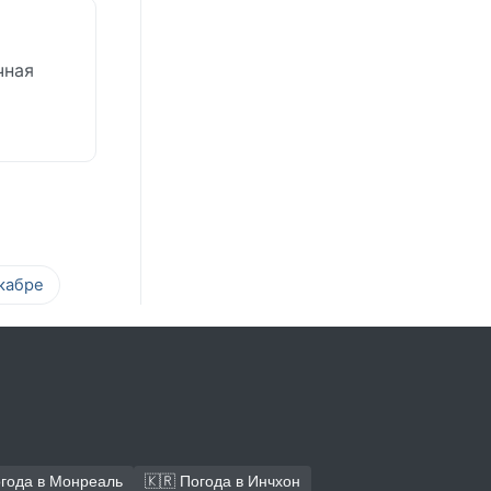
чная
й
кабре
огода в Монреаль
🇰🇷 Погода в Инчхон