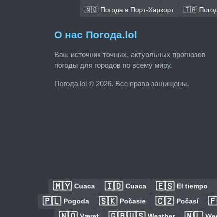
🇳🇬 Погода в Порт-Харкорт
🇹🇷 Пого
О нас Погода.lol
Ваш источник точных, актуальных прогнозов
погоды для городов по всему миру.
Погода.lol © 2026. Все права защищены.
🇲🇾
🇮🇩
🇪🇸
Cuaca
Cuaca
El tiempo
🇵🇱
🇸🇰
🇨🇿

Pogoda
Počasie
Počasí
🇳🇴
🇬🇧🇺🇸
🇳🇱
Været
Weather
We