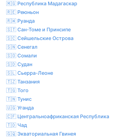
🇲🇬 Республика Мадагаскар
🇷🇪 Реюньон
🇷🇼 Руанда
🇸🇹 Сан-Томе и Принсипе
🇸🇨 Сейшельские Острова
🇸🇳 Сенегал
🇸🇴 Сомали
🇸🇩 Судан
🇸🇱 Сьерра-Леоне
🇹🇿 Танзания
🇹🇬 Того
🇹🇳 Тунис
🇺🇬 Уганда
🇨🇫 Центральноафриканская Республика
🇹🇩 Чад
🇬🇶 Экваториальная Гвинея