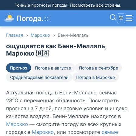
Точные прогнозы погоды
.
Посмотреть все страны
.
☰
Погода.
lol
🌐
Главная
>
Марокко
>
Бени-Меллаль
ощущается как Бени-Меллаль,
Марокко 🇲🇦
Прогноз
Погода в августе
Погода в сентябре
Среднегодовые показатели
Погода в Марокко
Актуальная погода в Бени-Меллаль, сейчас
28°C с переменная облачность. Посмотреть
прогноз на 7 дней, почасовые условия и индекс
качества воздуха. Бени-Меллаль находится в
Марокко
— смотрите погоду во всех крупных
городах в
Марокко
, или просмотрите
самые