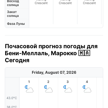
N
Восход
Crescent
Crescent
Crescent
солнца
Закат
солнца
Фаза Луны
Почасовой прогноз погоды для
Бени-Меллаль, Марокко 🇲🇦
Сегодня
Friday, August 07, 2026
1
2
3
4
5
43.0°C
38.0°C