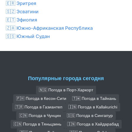
🇪🇷 Эритрея
🇸🇿 Эсватини
🇪🇹 Эфиопия
🇿🇦 Южно-Африканская Республика
🇸🇸 Южный Судан
Популярные города сегодня
🇳🇬 Погода в Порт-Харкорт
🇵🇭 Погода в Кесон-Сити
🇹🇼 Погода в Тайнань
🇹🇷 Погода в Газиантеп
🇮🇳 Погода в Kallakurichi
🇨🇳 Погода в Чунцин
🇸🇬 Погода в Сингапур
🇨🇳 Погода в Тяньцзинь
🇮🇳 Погода в Хайдарабад