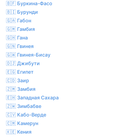
🇧🇫 Буркина-Фасо
🇧🇮 Бурунди
🇬🇦 Габон
🇬🇲 Гамбия
🇬🇭 Гана
🇬🇳 Гвинея
🇬🇼 Гвинея-Бисау
🇩🇯 Джибути
🇪🇬 Египет
🇨🇩 Заир
🇿🇲 Замбия
🇪🇭 Западная Сахара
🇿🇼 Зимбабве
🇨🇻 Кабо-Верде
🇨🇲 Камерун
🇰🇪 Кения