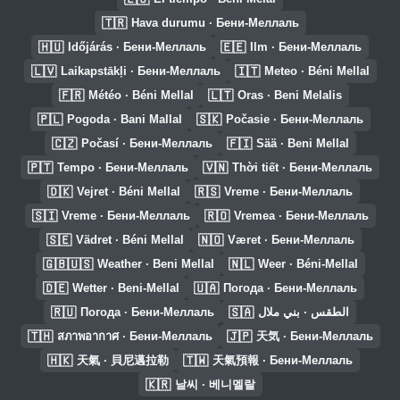
🇹🇷
Hava durumu · Бени-Меллаль
🇭🇺
🇪🇪
Időjárás · Бени-Меллаль
Ilm · Бени-Меллаль
🇱🇻
🇮🇹
Laikapstākļi · Бени-Меллаль
Meteo · Béni Mellal
🇫🇷
🇱🇹
Météo · Béni Mellal
Oras · Beni Melalis
🇵🇱
🇸🇰
Pogoda · Bani Mallal
Počasie · Бени-Меллаль
🇨🇿
🇫🇮
Počasí · Бени-Меллаль
Sää · Beni Mellal
🇵🇹
🇻🇳
Tempo · Бени-Меллаль
Thời tiết · Бени-Меллаль
🇩🇰
🇷🇸
Vejret · Béni Mellal
Vreme · Бени-Меллаль
🇸🇮
🇷🇴
Vreme · Бени-Меллаль
Vremea · Бени-Меллаль
🇸🇪
🇳🇴
Vädret · Béni Mellal
Været · Бени-Меллаль
🇬🇧🇺🇸
🇳🇱
Weather · Beni Mellal
Weer · Béni-Mellal
🇩🇪
🇺🇦
Wetter · Beni-Mellal
Погода · Бени-Меллаль
🇷🇺
🇸🇦
Погода · Бени-Меллаль
الطقس · بني ملال
🇹🇭
🇯🇵
สภาพอากาศ · Бени-Меллаль
天気 · Бени-Меллаль
🇭🇰
🇹🇼
天氣 · 貝尼邁拉勒
天氣預報 · Бени-Меллаль
🇰🇷
날씨 · 베니멜랄