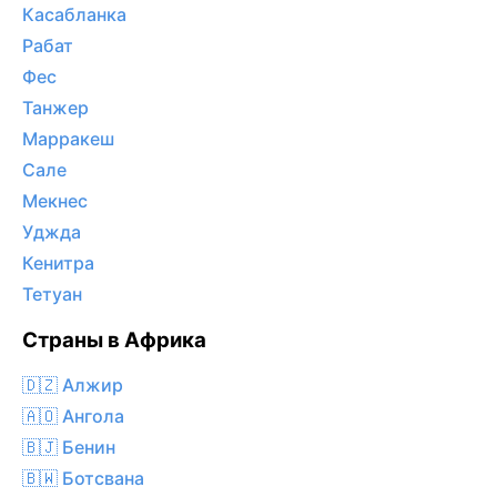
Касабланка
Рабат
Фес
Танжер
Марракеш
Сале
Мекнес
Уджда
Кенитра
Тетуан
Страны в Африка
🇩🇿 Алжир
🇦🇴 Ангола
🇧🇯 Бенин
🇧🇼 Ботсвана