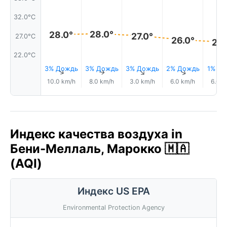
32.0°C
28.0°
28.0°
27.0°
27.0°C
26.0°
26.
22.0°C
3% Дождь
3% Дождь
3% Дождь
2% Дождь
1% Д
↑
↑
↑
↑
10.0 km/h
8.0 km/h
3.0 km/h
6.0 km/h
6.0 k
Индекс качества воздуха in
Бени-Меллаль, Марокко 🇲🇦
(AQI)
Индекс US EPA
Environmental Protection Agency