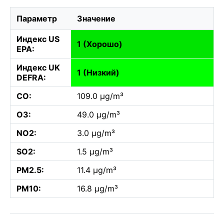
Параметр
Значение
Индекс US
1 (Хорошо)
EPA:
Индекс UK
1 (Низкий)
DEFRA:
CO:
109.0 µg/m³
O3:
49.0 µg/m³
NO2:
3.0 µg/m³
SO2:
1.5 µg/m³
PM2.5:
11.4 µg/m³
PM10:
16.8 µg/m³