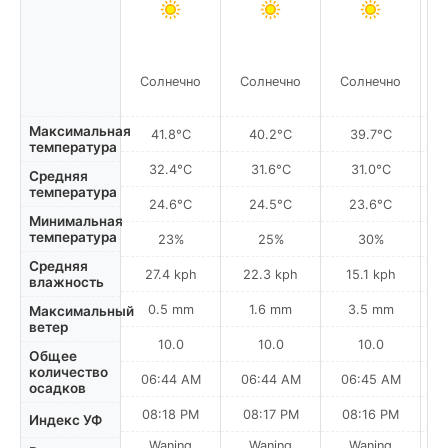
Солнечно
Солнечно
Солнечно
С
Максимальная
41.8°C
40.2°C
39.7°C
температура
32.4°C
31.6°C
31.0°C
Средняя
температура
24.6°C
24.5°C
23.6°C
Минимальная
температура
23%
25%
30%
Средняя
27.4 kph
22.3 kph
15.1 kph
влажность
0.5 mm
1.6 mm
3.5 mm
Максимальный
ветер
10.0
10.0
10.0
Общее
количество
06:44 AM
06:44 AM
06:45 AM
0
осадков
08:18 PM
08:17 PM
08:16 PM
Индекс УФ
Waning
Waning
Waning