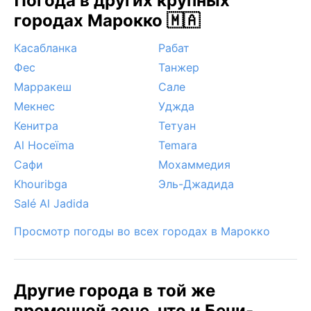
Погода в других крупных
городах Марокко 🇲🇦
Касабланка
Рабат
Фес
Танжер
Марракеш
Сале
Мекнес
Уджда
Кенитра
Тетуан
Al Hoceïma
Temara
Сафи
Мохаммедия
Khouribga
Эль-Джадида
Salé Al Jadida
Просмотр погоды во всех городах в Марокко
Другие города в той же
временной зоне, что и Бени-