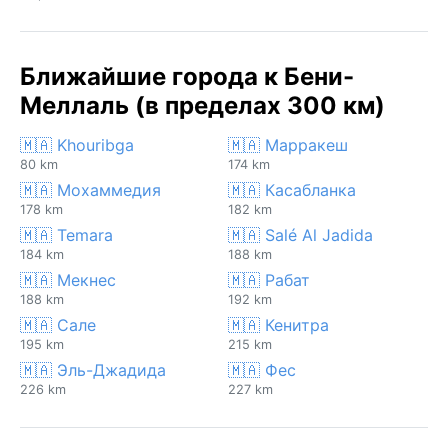
Ближайшие города к Бени-
Меллаль (в пределах 300 км)
🇲🇦 Khouribga
🇲🇦 Марракеш
80 km
174 km
🇲🇦 Мохаммедия
🇲🇦 Касабланка
178 km
182 km
🇲🇦 Temara
🇲🇦 Salé Al Jadida
184 km
188 km
🇲🇦 Мекнес
🇲🇦 Рабат
188 km
192 km
🇲🇦 Сале
🇲🇦 Кенитра
195 km
215 km
🇲🇦 Эль-Джадида
🇲🇦 Фес
226 km
227 km