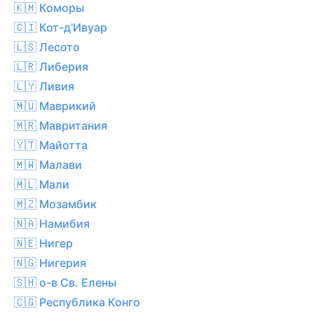
🇰🇲 Коморы
🇨🇮 Кот-д'Ивуар
🇱🇸 Лесото
🇱🇷 Либерия
🇱🇾 Ливия
🇲🇺 Маврикий
🇲🇷 Мавритания
🇾🇹 Майотта
🇲🇼 Малави
🇲🇱 Мали
🇲🇿 Мозамбик
🇳🇦 Намибия
🇳🇪 Нигер
🇳🇬 Нигерия
🇸🇭 о-в Св. Елены
🇨🇬 Республика Конго