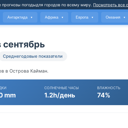
 прогнозы погоды
для городов по всему миру
.
Посмотреть все 
Антарктида
Африка
Европа
Океания
▼
▼
▼
▼
в сентябрь
Среднегодовые показатели
ов в Острова Кайман.
ДКИ
СОЛНЕЧНЫЕ ЧАСЫ
ВЛАЖНОСТЬ
0 mm
1.2h/день
74%