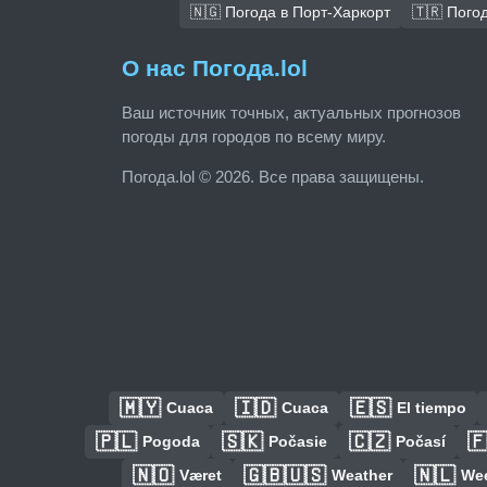
🇳🇬 Погода в Порт-Харкорт
🇹🇷 Пого
О нас Погода.lol
Ваш источник точных, актуальных прогнозов
погоды для городов по всему миру.
Погода.lol © 2026. Все права защищены.
🇲🇾
🇮🇩
🇪🇸
Cuaca
Cuaca
El tiempo
🇵🇱
🇸🇰
🇨🇿

Pogoda
Počasie
Počasí
🇳🇴
🇬🇧🇺🇸
🇳🇱
Været
Weather
We