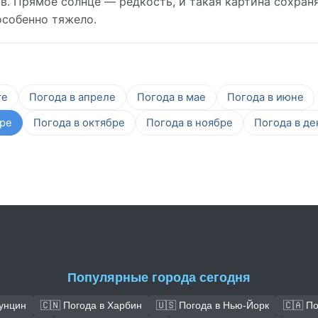
в. Прямое солнце — редкость, и такая картина сохран
особенно тяжело.
те
Погода в апреле
Погода в мае
Погода в июне
бре
Погода в октябре
Погода в ноябре
Погода в де
Популярные города сегодня
Чунцин
🇨🇳 Погода в Харбин
🇺🇸 Погода в Нью-Йорк
🇨🇦 П