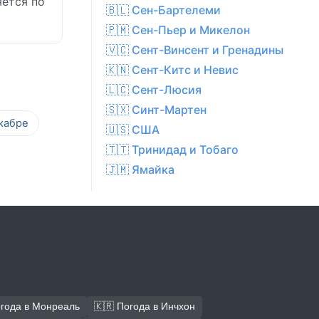
яется по
🇧🇱 Сен-Бартелеми
🇵🇲 Сен-Пьер и Микелон
🇻🇨 Сент-Винсент и Гренадины
🇰🇳 Сент-Китс и Невис
🇱🇨 Сент-Люсия
🇸🇽 Синт-Мартен
кабре
🇺🇸 США
🇹🇹 Тринидад и Тобаго
🇯🇲 Ямайка
огода в Монреаль
🇰🇷 Погода в Инчхон