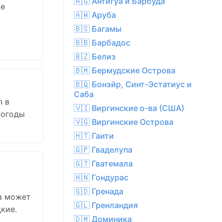
🇦🇬 Антигуа и Барбуда
ие
🇦🇼 Аруба
🇧🇸 Багамы
🇧🇧 Барбадос
🇧🇿 Белиз
🇧🇲 Бермудские Острова
🇧🇶 Бонэйр, Синт-Эстатиус и
Саба
n в
🇻🇮 Виргинские о-ва (США)
погоды
🇻🇬 Виргинские Острова
🇭🇹 Гаити
🇬🇵 Гваделупа
🇬🇹 Гватемала
🇭🇳 Гондурас
🇬🇩 Гренада
в может
🇬🇱 Гренландия
кие.
🇩🇲 Доминика