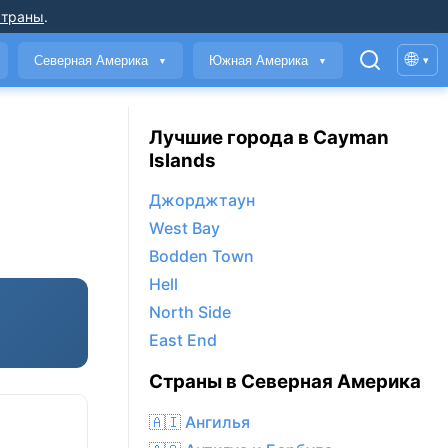
страны
.
🌐
Северная Америка
Южная Америка
▾
▼
▼
Лучшие города в Cayman
Islands
Джорджтаун
West Bay
Bodden Town
Hell
North Side
East End
Страны в Северная Америка
🇦🇮 Ангилья