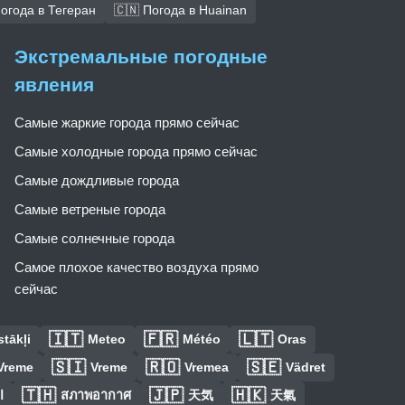
Погода в Тегеран
🇨🇳 Погода в Huainan
Экстремальные погодные
явления
Самые жаркие города прямо сейчас
Самые холодные города прямо сейчас
Самые дождливые города
Самые ветреные города
Самые солнечные города
Самое плохое качество воздуха прямо
сейчас
🇮🇹
🇫🇷
🇱🇹
tākļi
Meteo
Météo
Oras
🇸🇮
🇷🇴
🇸🇪
Vreme
Vreme
Vremea
Vädret
🇹🇭
🇯🇵
🇭🇰
ا
สภาพอากาศ
天気
天氣