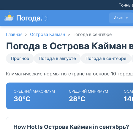
Точные
Погода.
lol
Азия
▼
Главная
>
Острова Кайман
>
Погода в сентябре
Погода в Острова Кайман 
Прогноз
Погода в августе
Погода в сентябре
Климатические нормы по стране на основе 10 город
СРЕДНИЙ МАКСИМУМ
СРЕДНИЙ МИНИМУМ
ОСА
30°C
28°C
14
How Hot Is Острова Кайман in сентябрь?