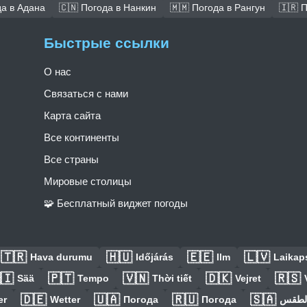
да в Адана
🇨🇳 Погода в Нанкин
🇲🇲 Погода в Рангун
🇮🇷 
Быстрые ссылки
О нас
Связаться с нами
Карта сайта
Все континенты
Все страны
Мировые столицы
🧩 Бесплатный виджет погоды
🇹🇷
🇭🇺
🇪🇪
🇱🇻
Hava durumu
Időjárás
Ilm
Laikaps
🇮
🇵🇹
🇻🇳
🇩🇰
🇷🇸
Sää
Tempo
Thời tiết
Vejret
🇩🇪
🇺🇦
🇷🇺
🇸🇦
er
Wetter
Погода
Погода
الطق