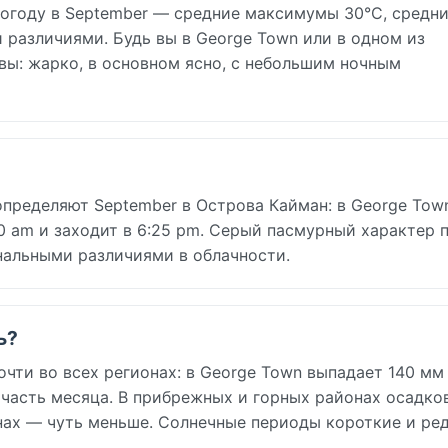
огоду в September — средние максимумы 30°C, средн
различиями. Будь вы в George Town или в одном из
ы: жарко, в основном ясно, с небольшим ночным
определяют September в Острова Кайман: в George Tow
:10 am и заходит в 6:25 pm. Серый пасмурный характер 
нальными различиями в облачности.
ь?
чти во всех регионах: в George Town выпадает 140 мм
 часть месяца. В прибрежных и горных районах осадко
онах — чуть меньше. Солнечные периоды короткие и ред