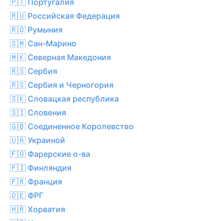
🇵🇹 Португалия
🇷🇺 Российская Федерация
🇷🇴 Румыния
🇸🇲 Сан-Марино
🇲🇰 Северная Македония
🇷🇸 Сербия
🇷🇸 Сербия и Черногория
🇸🇰 Словацкая республика
🇸🇮 Словения
🇬🇧 Соединенное Королевство
🇺🇦 Украиной
🇫🇴 Фарерские о-ва
🇫🇮 Финляндия
🇫🇷 Франция
🇩🇪 ФРГ
🇭🇷 Хорватия