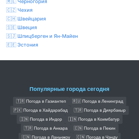
🇲🇪 Черногория
🇨🇿 Чехия
🇨🇭 Швейцария
🇸🇪 Швеция
🇸🇯 Шпицберген и Ян-Майен
🇪🇪 Эстония
Популярные города сегодня
🇹🇷 Погода в Газиантеп
🇷🇺 Погода в Ленинград
🇵🇰 Погода в Хайдарабад
🇹🇷 Погода в Диярбакыр
🇮🇳 Погода в Индор
🇮🇳 Погода в Коимбатур
🇹🇷 Погода в Анкара
🇨🇳 Погода в Пекин
🇨🇳 Погода в Ланьчжоу
🇨🇳 Погода в Чэнду