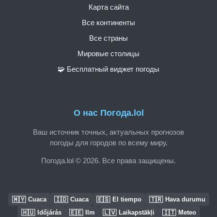
Карта сайта
Все континенты
Все страны
Мировые столицы
🧩 Бесплатный виджет погоды
О нас Погода.lol
Ваш источник точных, актуальных прогнозов
погоды для городов по всему миру.
Погода.lol © 2026. Все права защищены.
🇲🇾
🇮🇩
🇪🇸
🇹🇷
Cuaca
Cuaca
El tiempo
Hava durumu
🇭🇺
🇪🇪
🇱🇻
🇮🇹
Időjárás
Ilm
Laikapstākļi
Meteo