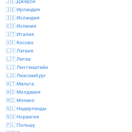
🇯🇪 Джерси
🇮🇪 Ирландия
🇮🇸 Исландия
🇪🇸 Испания
🇮🇹 Италия
🇽🇰 Косово
🇱🇻 Латвия
🇱🇹 Литва
🇱🇮 Лихтенштейн
🇱🇺 Люксембург
🇲🇹 Мальта
🇲🇩 Молдавия
🇲🇨 Монако
🇳🇱 Нидерланды
🇳🇴 Норвегия
🇵🇱 Польшу