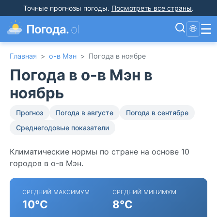
Точные прогнозы погоды
.
Посмотреть все страны
.
☰
Погода.
lol
🌐
Главная
>
о-в Мэн
>
Погода в ноябре
Погода в о-в Мэн в
ноябрь
Прогноз
Погода в августе
Погода в сентябре
Среднегодовые показатели
Климатические нормы по стране на основе 10
городов в о-в Мэн.
СРЕДНИЙ МАКСИМУМ
СРЕДНИЙ МИНИМУМ
10°C
8°C