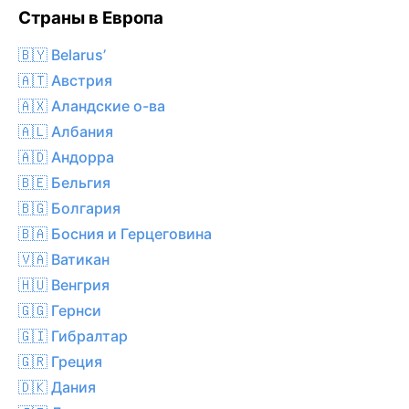
Страны в Европа
🇧🇾 Belarus’
🇦🇹 Австрия
🇦🇽 Аландские о-ва
🇦🇱 Албания
🇦🇩 Андорра
🇧🇪 Бельгия
🇧🇬 Болгария
🇧🇦 Босния и Герцеговина
🇻🇦 Ватикан
🇭🇺 Венгрия
🇬🇬 Гернси
🇬🇮 Гибралтар
🇬🇷 Греция
🇩🇰 Дания