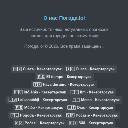
О нас Погода.lol
Ваш источник точных, актуальных прогнозов
погоды для городов по всему миру.
Погода.lol © 2026. Все права защищены.
🇲🇾
🇮🇩
Cuaca · Кекертарсуак
Cuaca · Кекертарсуак
🇪🇸
El tiempo · Кекертарсуак
🇹🇷
Hava durumu · Кекертарсуак
🇭🇺
🇪🇪
Időjárás · Кекертарсуак
Ilm · Кекертарсуак
🇱🇻
🇮🇹
Laikapstākļi · Кекертарсуак
Meteo · Кекертарсуак
🇫🇷
🇱🇹
Météo · Кекертарсуак
Oras · Кекертарсуак
🇵🇱
🇸🇰
Pogoda · Кекертарсуак
Počasie · Кекертарсуак
🇨🇿
🇫🇮
Počasí · Кекертарсуак
Sää · Кекертарсуак