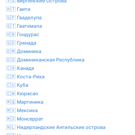
🇻🇬 Виргинские Острова
🇭🇹 Гаити
🇬🇵 Гваделупа
🇬🇹 Гватемала
🇭🇳 Гондурас
🇬🇩 Гренада
🇩🇲 Доминика
🇩🇴 Доминиканская Республика
🇨🇦 Канада
🇨🇷 Коста-Рика
🇨🇺 Куба
🇨🇼 Кюрасао
🇲🇶 Мартиника
🇲🇽 Мексика
🇲🇸 Монсеррат
🇳🇱 Нидерландские Антильские острова