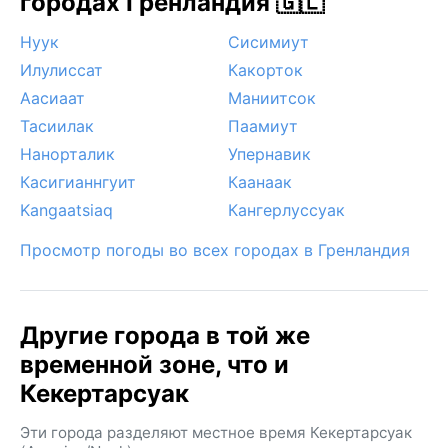
городах Гренландия 🇬🇱
Нуук
Сисимиут
Илулиссат
Какорток
Аасиаат
Маниитсок
Тасиилак
Паамиут
Нанорталик
Упернавик
Касигианнгуит
Каанаак
Kangaatsiaq
Кангерлуссуак
Просмотр погоды во всех городах в Гренландия
Другие города в той же
временной зоне, что и
Кекертарсуак
Эти города разделяют местное время Кекертарсуак