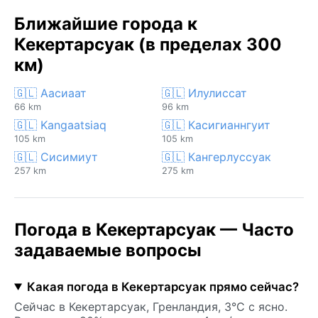
Ближайшие города к
Кекертарсуак (в пределах 300
км)
🇬🇱 Аасиаат
🇬🇱 Илулиссат
66 km
96 km
🇬🇱 Kangaatsiaq
🇬🇱 Касигианнгуит
105 km
105 km
🇬🇱 Сисимиут
🇬🇱 Кангерлуссуак
257 km
275 km
Погода в Кекертарсуак — Часто
задаваемые вопросы
Какая погода в Кекертарсуак прямо сейчас?
Сейчас в Кекертарсуак, Гренландия, 3°C с ясно.