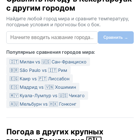
с другим городом
Найдите любой город мира и сравните температуру,
погодные условия и прогнозы бок о бок.
Сравнить →
Популярные сравнения городов мира:
🇮🇹 Милан vs 🇺🇸 Сан-Франциско
🇧🇷 São Paulo vs 🇮🇹 Рим
🇪🇬 Каир vs 🇵🇹 Лиссабон
🇪🇸 Мадрид vs 🇻🇳 Хошимин
🇲🇾 Куала-Лумпур vs 🇺🇸 Чикаго
🇦🇺 Мельбурн vs 🇭🇰 Гонконг
Погода в других крупных