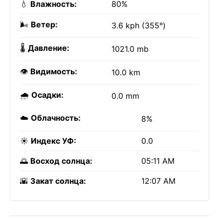
💧
Влажность:
80%
🌬️
Ветер:
3.6 kph (355°)
🌡️
Давление:
1021.0 mb
👁️
Видимость:
10.0 km
🌧️
Осадки:
0.0 mm
☁️
Облачность:
8%
☀️
Индекс УФ:
0.0
🌅
Восход солнца:
05:11 AM
🌇
Закат солнца:
12:07 AM