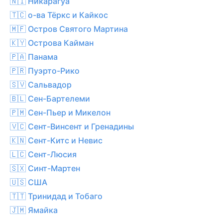
🇳🇮 Никарагуа
🇹🇨 о-ва Тёркс и Кайкос
🇲🇫 Остров Святого Мартина
🇰🇾 Острова Кайман
🇵🇦 Панама
🇵🇷 Пуэрто-Рико
🇸🇻 Сальвадор
🇧🇱 Сен-Бартелеми
🇵🇲 Сен-Пьер и Микелон
🇻🇨 Сент-Винсент и Гренадины
🇰🇳 Сент-Китс и Невис
🇱🇨 Сент-Люсия
🇸🇽 Синт-Мартен
🇺🇸 США
🇹🇹 Тринидад и Тобаго
🇯🇲 Ямайка