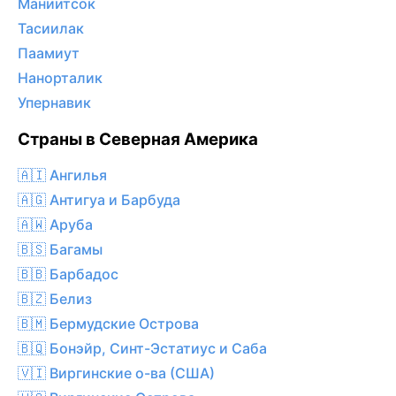
Маниитсок
Тасиилак
Паамиут
Нанорталик
Упернавик
Страны в Северная Америка
🇦🇮 Ангилья
🇦🇬 Антигуа и Барбуда
🇦🇼 Аруба
🇧🇸 Багамы
🇧🇧 Барбадос
🇧🇿 Белиз
🇧🇲 Бермудские Острова
🇧🇶 Бонэйр, Синт-Эстатиус и Саба
🇻🇮 Виргинские о-ва (США)