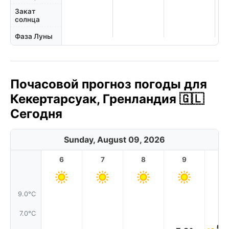
Закат
солнца
Фаза Луны
Почасовой прогноз погоды для
Кекертарсуак, Гренландия 🇬🇱
Сегодня
Sunday, August 09, 2026
6
7
8
9
1
9.0°C
7.0°C
5.