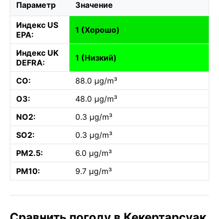
Параметр
Значение
Индекс US
1 (Хорошо)
EPA:
Индекс UK
1 (Низкий)
DEFRA:
CO:
88.0 µg/m³
O3:
48.0 µg/m³
NO2:
0.3 µg/m³
SO2:
0.3 µg/m³
PM2.5:
6.0 µg/m³
PM10:
9.7 µg/m³
Сравнить погоду в Кекертарсуак