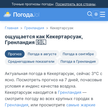
Точные прогнозы погоды
.
Посмотреть все страны
.
☰
Погода.
lol
🌐
Главная
>
Гренландия
>
Кекертарсуак
ощущается как Кекертарсуак,
Гренландия 🇬🇱
Прогноз
Погода в августе
Погода в сентябре
Среднегодовые показатели
Погода в Гренландия
Актуальная погода в Кекертарсуак, сейчас 3°C с
ясно. Посмотреть прогноз на 7 дней, почасовые
условия и индекс качества воздуха.
Кекертарсуак находится в
Гренландия
—
смотрите погоду во всех крупных городах в
Гренландия
, или просмотрите
самые жаркие