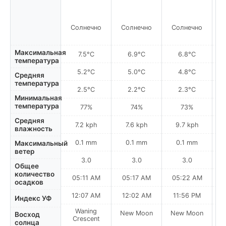
Солнечно
Солнечно
Солнечно
С
Максимальная
7.5°C
6.9°C
6.8°C
температура
5.2°C
5.0°C
4.8°C
Средняя
температура
2.5°C
2.2°C
2.3°C
Минимальная
температура
77%
74%
73%
Средняя
7.2 kph
7.6 kph
9.7 kph
влажность
0.1 mm
0.1 mm
0.1 mm
Максимальный
ветер
3.0
3.0
3.0
Общее
количество
05:11 AM
05:17 AM
05:22 AM
осадков
12:07 AM
12:02 AM
11:56 PM
Индекс УФ
Waning
New Moon
New Moon
N
Восход
Crescent
солнца