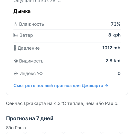
Ощущается как 28°C
Дымка
💧 Влажность
73%
8 kph
🌬️ Ветер
1012 mb
🌡️ Давление
2.8 km
👁️ Видимость
☀️ Индекс УФ
0
Смотреть полный прогноз для Джакарта →
Сейчас Джакарта на 4.3°C теплее, чем São Paulo.
Прогноз на 7 дней
São Paulo