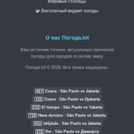
Мировые столицы
🧩 Бесплатный виджет погоды
О нас Погода.lol
Ваш источник точных, актуальных прогнозов
погоды для городов по всему миру.
Погода.lol © 2026. Все права защищены.
🇲🇾
Cuaca · São Paulo vs Jakarta
🇮🇩
Cuaca · São Paulo vs Djakarta
🇪🇸
El tiempo · São Paulo vs Yakarta
🇹🇷
Hava durumu · São Paulo vs Jakarta
🇭🇺
Időjárás · São Paulo vs Jakarta
🇪🇪
Ilm · São Paulo vs Джакарта