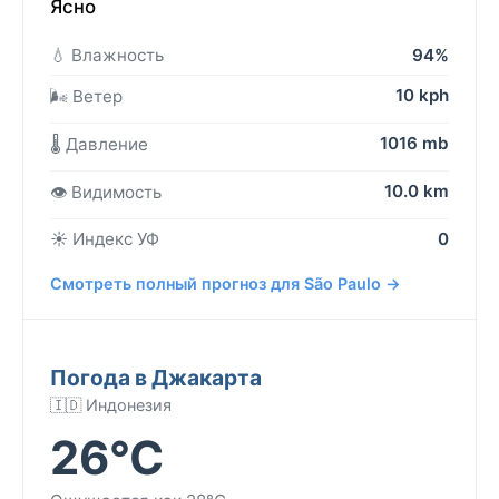
Ясно
💧 Влажность
94%
10 kph
🌬️ Ветер
1016 mb
🌡️ Давление
10.0 km
👁️ Видимость
☀️ Индекс УФ
0
Смотреть полный прогноз для São Paulo →
Погода в Джакарта
🇮🇩 Индонезия
26°C