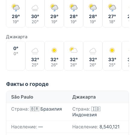
29°
30°
29°
28°
28°
27°
29
19°
20°
19°
19°
19°
18°
17°
Джакарта
0°
0°
32°
32°
32°
32°
33°
32
25°
26°
26°
26°
25°
26°
Факты о городе
São Paulo
Джакарта
Страна:
🇧🇷 Бразилия
Страна:
🇮🇩
Индонезия
Население:
—
Население:
8,540,121