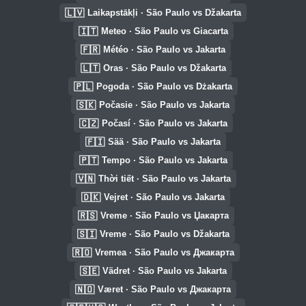
🇱🇻
Laikapstākļi · São Paulo vs Džakarta
🇮🇹
Meteo · São Paulo vs Giacarta
🇫🇷
Météo · São Paulo vs Jakarta
🇱🇹
Oras · São Paulo vs Džakarta
🇵🇱
Pogoda · São Paulo vs Dżakarta
🇸🇰
Počasie · São Paulo vs Jakarta
🇨🇿
Počasí · São Paulo vs Jakarta
🇫🇮
Sää · São Paulo vs Jakarta
🇵🇹
Tempo · São Paulo vs Jakarta
🇻🇳
Thời tiết · São Paulo vs Jakarta
🇩🇰
Vejret · São Paulo vs Jakarta
🇷🇸
Vreme · São Paulo vs Џакарта
🇸🇮
Vreme · São Paulo vs Džakarta
🇷🇴
Vremea · São Paulo vs Джакарта
🇸🇪
Vädret · São Paulo vs Jakarta
🇳🇴
Været · São Paulo vs Джакарта