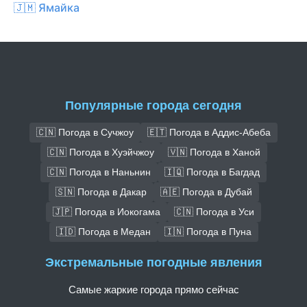
🇯🇲 Ямайка
Популярные города сегодня
🇨🇳 Погода в Сучжоу
🇪🇹 Погода в Аддис-Абеба
🇨🇳 Погода в Хуэйчжоу
🇻🇳 Погода в Ханой
🇨🇳 Погода в Наньнин
🇮🇶 Погода в Багдад
🇸🇳 Погода в Дакар
🇦🇪 Погода в Дубай
🇯🇵 Погода в Иокогама
🇨🇳 Погода в Уси
🇮🇩 Погода в Медан
🇮🇳 Погода в Пуна
Экстремальные погодные явления
Самые жаркие города прямо сейчас