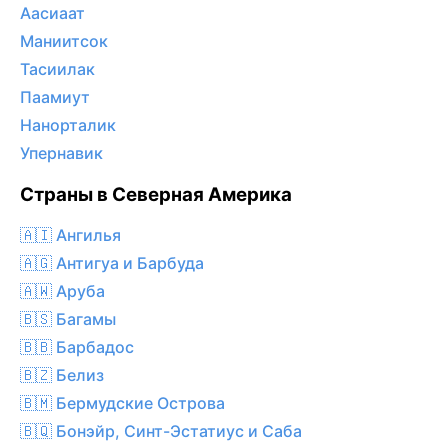
Аасиаат
Маниитсок
Тасиилак
Паамиут
Нанорталик
Упернавик
Страны в Северная Америка
🇦🇮 Ангилья
🇦🇬 Антигуа и Барбуда
🇦🇼 Аруба
🇧🇸 Багамы
🇧🇧 Барбадос
🇧🇿 Белиз
🇧🇲 Бермудские Острова
🇧🇶 Бонэйр, Синт-Эстатиус и Саба