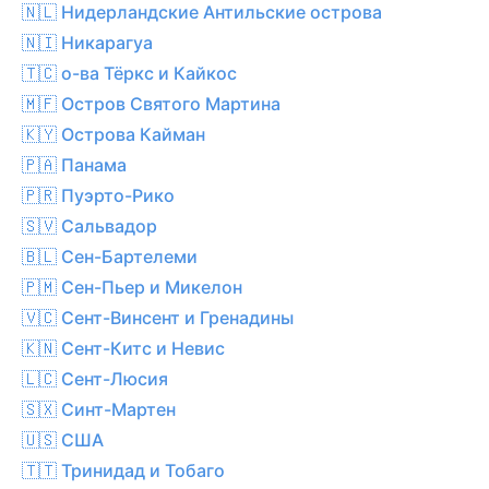
🇳🇱 Нидерландские Антильские острова
🇳🇮 Никарагуа
🇹🇨 о-ва Тёркс и Кайкос
🇲🇫 Остров Святого Мартина
🇰🇾 Острова Кайман
🇵🇦 Панама
🇵🇷 Пуэрто-Рико
🇸🇻 Сальвадор
🇧🇱 Сен-Бартелеми
🇵🇲 Сен-Пьер и Микелон
🇻🇨 Сент-Винсент и Гренадины
🇰🇳 Сент-Китс и Невис
🇱🇨 Сент-Люсия
🇸🇽 Синт-Мартен
🇺🇸 США
🇹🇹 Тринидад и Тобаго