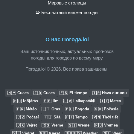
Мировые столицы
🧩 Бесплатный виджет погоды
О нас Погода.lol
Ваш источник точных, актуальных прогнозов
погоды для городов по всему миру.
Погода.lol © 2026. Все права защищены.
🇲🇾
🇮🇩
🇪🇸
🇹🇷
Cuaca
Cuaca
El tiempo
Hava durumu
🇭🇺
🇪🇪
🇱🇻
🇮🇹
Időjárás
Ilm
Laikapstākļi
Meteo
🇫🇷
🇱🇹
🇵🇱
🇸🇰
Météo
Oras
Pogoda
Počasie
🇨🇿
🇫🇮
🇵🇹
🇻🇳
Počasí
Sää
Tempo
Thời tiết
🇩🇰
🇷🇸
🇸🇮
🇷🇴
Vejret
Vreme
Vreme
Vremea
🇸🇪
🇳🇴
🇬🇧🇺🇸
🇳🇱
Vädret
Været
Weather
Weer