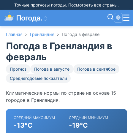
Точные прогнозы погоды
.
Посмотреть все страны
.
☰
Погода.
lol
🌐
Главная
>
Гренландия
>
Погода в феврале
Погода в Гренландия в
февраль
Прогноз
Погода в августе
Погода в сентябре
Среднегодовые показатели
Климатические нормы по стране на основе 15
городов в Гренландия.
СРЕДНИЙ МАКСИМУМ
СРЕДНИЙ МИНИМУМ
-13°C
-19°C