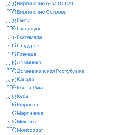
🇻🇮 Виргинские о-ва (США)
🇻🇬 Виргинские Острова
🇭🇹 Гаити
🇬🇵 Гваделупа
🇬🇹 Гватемала
🇭🇳 Гондурас
🇬🇩 Гренада
🇩🇲 Доминика
🇩🇴 Доминиканская Республика
🇨🇦 Канада
🇨🇷 Коста-Рика
🇨🇺 Куба
🇨🇼 Кюрасао
🇲🇶 Мартиника
🇲🇽 Мексика
🇲🇸 Монсеррат