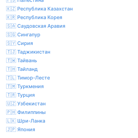
🇰🇿 Республика Казахстан
🇰🇷 Республика Корея
🇸🇦 Саудовская Аравия
🇸🇬 Сингапур
🇸🇾 Сирия
🇹🇯 Таджикистан
🇹🇼 Тайвань
🇹🇭 Тайланд
🇹🇱 Тимор-Лесте
🇹🇲 Туркмения
🇹🇷 Турция
🇺🇿 Узбекистан
🇵🇭 Филиппины
🇱🇰 Шри-Ланка
🇯🇵 Япония