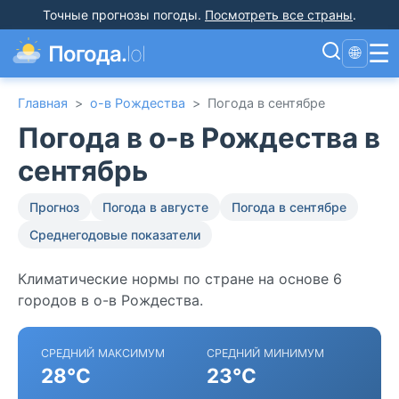
Точные прогнозы погоды
.
Посмотреть все страны
.
☰
Погода.
lol
🌐
Главная
>
о-в Рождества
>
Погода в сентябре
Погода в о-в Рождества в
сентябрь
Прогноз
Погода в августе
Погода в сентябре
Среднегодовые показатели
Климатические нормы по стране на основе 6
городов в о-в Рождества.
СРЕДНИЙ МАКСИМУМ
СРЕДНИЙ МИНИМУМ
28°C
23°C