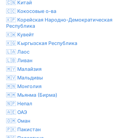
🇨🇳 Китай
🇨🇨 Кокосовые о-ва
🇰🇵 Корейская Народно-Демократическая
Республика
🇰🇼 Кувейт
🇰🇬 Кыргызская Республика
🇱🇦 Лаос
🇱🇧 Ливан
🇲🇾 Малайзия
🇲🇻 Мальдивы
🇲🇳 Монголия
🇲🇲 Мьянма (Бирма)
🇳🇵 Непал
🇦🇪 ОАЭ
🇴🇲 Оман
🇵🇰 Пакистан
🇵🇸 Палестина