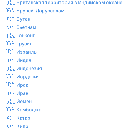
🇮🇴 Британская территория в Индийском океане
🇧🇳 Бруней-Даруссалам
🇧🇹 Бутан
🇻🇳 Вьетнам
🇭🇰 Гонконг
🇬🇪 Грузия
🇮🇱 Израиль
🇮🇳 Индия
🇮🇩 Индонезия
🇯🇴 Иордания
🇮🇶 Ирак
🇮🇷 Иран
🇾🇪 Йемен
🇰🇭 Камбоджа
🇶🇦 Катар
🇨🇾 Кипр