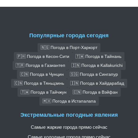
Популярные города сегодня
🇳🇬 Погода в Порт-Харкорт
🇵🇭 Погода в Кесон-Сити
🇹🇼 Погода в Тайнань
🇹🇷 Погода в Газиантеп
🇮🇳 Погода в Kallakurichi
🇨🇳 Погода в Чунцин
🇸🇬 Погода в Сингапур
🇨🇳 Погода в Тяньцзинь
🇮🇳 Погода в Хайдарабад
🇹🇼 Погода в Тайчжун
🇨🇳 Погода в Вэйфан
🇲🇽 Погода в Истапалапа
Экстремальные погодные явления
Самые жаркие города прямо сейчас
Самые холодные города прямо сейчас