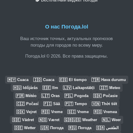
О нас Погода.lol
Ваш источник точных, актуальных прогнозов
погоды для городов по всему миру.
Погода.lol © 2026. Все права защищены.
🇲🇾
🇮🇩
🇪🇸
🇹🇷
Cuaca
Cuaca
El tiempo
Hava durumu
🇭🇺
🇪🇪
🇱🇻
🇮🇹
Időjárás
Ilm
Laikapstākļi
Meteo
🇫🇷
🇱🇹
🇵🇱
🇸🇰
Météo
Oras
Pogoda
Počasie
🇨🇿
🇫🇮
🇵🇹
🇻🇳
Počasí
Sää
Tempo
Thời tiết
🇩🇰
🇷🇸
🇸🇮
🇷🇴
Vejret
Vreme
Vreme
Vremea
🇸🇪
🇳🇴
🇬🇧🇺🇸
🇳🇱
Vädret
Været
Weather
Weer
🇩🇪
🇺🇦
🇷🇺
🇸🇦
Wetter
Погода
Погода
الطقس