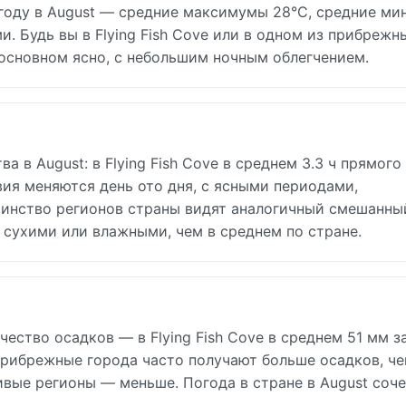
году в August — средние максимумы 28°C, средние м
 Будь вы в Flying Fish Cove или в одном из прибрежн
 основном ясно, с небольшим ночным облегчением.
а в August: в Flying Fish Cove в среднем 3.3 ч прямого
овия меняются день ото дня, с ясными периодами,
нство регионов страны видят аналогичный смешанны
 сухими или влажными, чем в среднем по стране.
ество осадков — в Flying Fish Cove в среднем 51 мм за
рибрежные города часто получают больше осадков, че
ивые регионы — меньше. Погода в стране в August соч