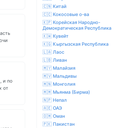
🇨🇳 Китай
🇨🇨 Кокосовые о-ва
🇰🇵 Корейская Народно-
Демократическая Республика
часть
🇰🇼 Кувейт
ночи
🇰🇬 Кыргызская Республика
🇱🇦 Лаос
🇱🇧 Ливан
🇲🇾 Малайзия
🇲🇻 Мальдивы
, и по
🇲🇳 Монголия
х от
🇲🇲 Мьянма (Бирма)
🇳🇵 Непал
🇦🇪 ОАЭ
🇴🇲 Оман
🇵🇰 Пакистан