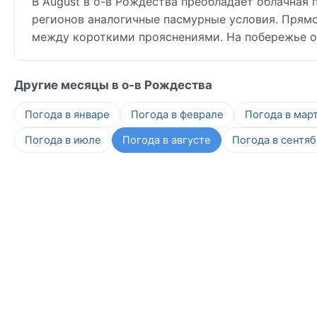
В August в о-в Рождества преобладает облачная п
регионов аналогичные пасмурные условия. Прям
между короткими прояснениями. На побережье о
Другие месяцы в о-в Рождества
Погода в январе
Погода в феврале
Погода в мар
Погода в июле
Погода в августе
Погода в сентя