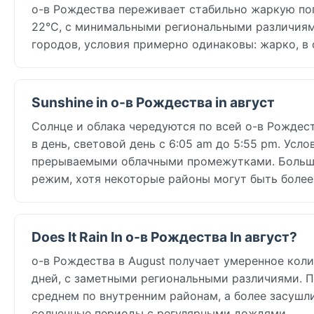
о-в Рождества переживает стабильно жаркую по
22°C, с минимальными региональными различиями.
городов, условия примерно одинаковы: жарко, в
Sunshine in о-в Рождества in август
Солнце и облака чередуются по всей о-в Рождеств
в день, световой день с 6:05 am до 5:55 pm. Усл
прерываемыми облачными промежутками. Больши
режим, хотя некоторые районы могут быть более
Does It Rain In о-в Рождества In август?
о-в Рождества в August получает умеренное колич
дней, с заметными региональными различиями. П
среднем по внутренним районам, а более засушл
солнечные периоды с регулярными дождями.