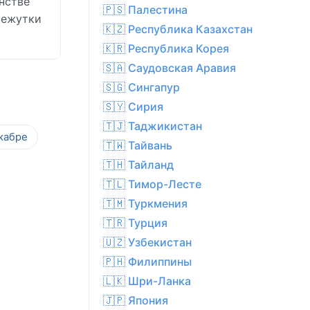
инстве
🇵🇸 Палестина
межутки
🇰🇿 Республика Казахстан
🇰🇷 Республика Корея
🇸🇦 Саудовская Аравия
🇸🇬 Сингапур
🇸🇾 Сирия
🇹🇯 Таджикистан
кабре
🇹🇼 Тайвань
🇹🇭 Тайланд
🇹🇱 Тимор-Лесте
🇹🇲 Туркмения
🇹🇷 Турция
🇺🇿 Узбекистан
🇵🇭 Филиппины
🇱🇰 Шри-Ланка
🇯🇵 Япония