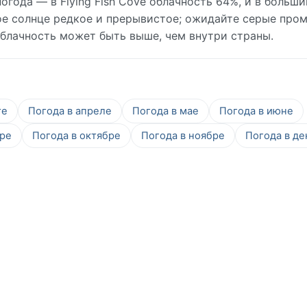
огода — в Flying Fish Cove облачность 64%, и в больш
ое солнце редкое и прерывистое; ожидайте серые про
блачность может быть выше, чем внутри страны.
те
Погода в апреле
Погода в мае
Погода в июне
бре
Погода в октябре
Погода в ноябре
Погода в де