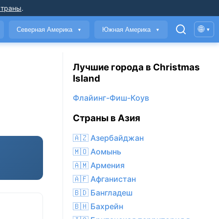
страны
.
🌐
Северная Америка
Южная Америка
▾
▼
▼
Лучшие города в Christmas
Island
Флайинг-Фиш-Коув
Страны в Азия
🇦🇿 Азербайджан
🇲🇴 Аомынь
🇦🇲 Армения
🇦🇫 Афганистан
🇧🇩 Бангладеш
🇧🇭 Бахрейн