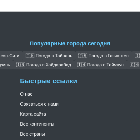
Популярные города сегодня
есон-Сити
🇹🇼 Погода в Тайнань
🇹🇷 Погода в Газиантеп
🇮
цзинь
🇮🇳 Погода в Хайдарабад
🇹🇼 Погода в Тайчжун
🇨🇳
Быстрые ссылки
О нас
Связаться с нами
Карта сайта
Все континенты
Все страны