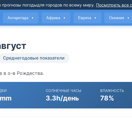
 прогнозы погоды
для городов по всему миру
.
Посмотреть все 
Антарктида
Африка
Европа
Океания
▼
▼
▼
▼
август
Среднегодовые показатели
в в о-в Рождества.
ДКИ
СОЛНЕЧНЫЕ ЧАСЫ
ВЛАЖНОСТЬ
 mm
3.3h/день
78%