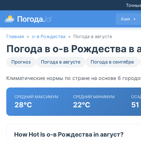
Точные
Погода.
lol
Азия
▼
Главная
>
о-в Рождества
>
Погода в августе
Погода в о-в Рождества в 
Прогноз
Погода в августе
Погода в сентябре
Климатические нормы по стране на основе 6 городо
СРЕДНИЙ МАКСИМУМ
СРЕДНИЙ МИНИМУМ
ОСА
28°C
22°C
51
How Hot Is о-в Рождества in август?