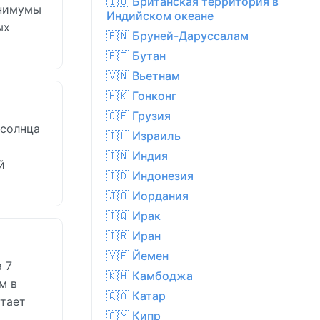
🇮🇴 Британская территория в
инимумы
Индийском океане
ых
🇧🇳 Бруней-Даруссалам
🇧🇹 Бутан
🇻🇳 Вьетнам
🇭🇰 Гонконг
🇬🇪 Грузия
 солнца
🇮🇱 Израиль
🇮🇳 Индия
й
🇮🇩 Индонезия
🇯🇴 Иордания
🇮🇶 Ирак
🇮🇷 Иран
🇾🇪 Йемен
 7
🇰🇭 Камбоджа
м в
🇶🇦 Катар
етает
🇨🇾 Кипр