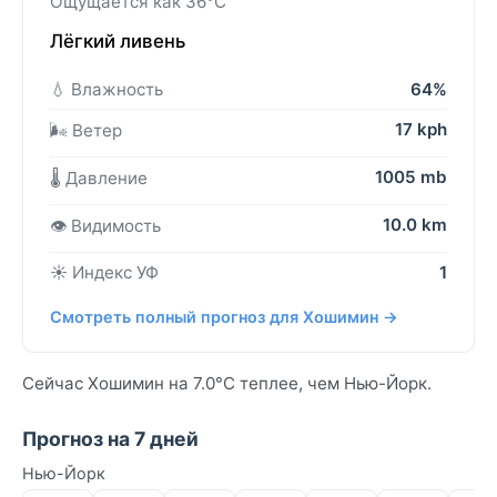
Ощущается как 36°C
Лёгкий ливень
💧 Влажность
64%
17 kph
🌬️ Ветер
1005 mb
🌡️ Давление
10.0 km
👁️ Видимость
☀️ Индекс УФ
1
Смотреть полный прогноз для Хошимин →
Сейчас Хошимин на 7.0°C теплее, чем Нью-Йорк.
Прогноз на 7 дней
Нью-Йорк