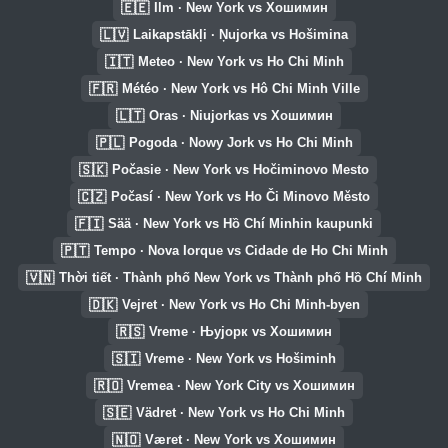
🇪🇪
Ilm · New York vs Хошимин
🇱🇻
Laikapstākļi · Ņujorka vs Hošimina
🇮🇹
Meteo · New York vs Ho Chi Minh
🇫🇷
Météo · New York vs Hô Chi Minh Ville
🇱🇹
Oras · Niujorkas vs Хошимин
🇵🇱
Pogoda · Nowy Jork vs Ho Chi Minh
🇸🇰
Počasie · New York vs Hočiminovo Mesto
🇨🇿
Počasí · New York vs Ho Či Minovo Město
🇫🇮
Sää · New York vs Hồ Chí Minhin kaupunki
🇵🇹
Tempo · Nova Iorque vs Cidade de Ho Chi Minh
🇻🇳
Thời tiết · Thành phố New York vs Thành phố Hồ Chí Minh
🇩🇰
Vejret · New York vs Ho Chi Minh-byen
🇷🇸
Vreme · Њујорк vs Хошимин
🇸🇮
Vreme · New York vs Hošiminh
🇷🇴
Vremea · New York City vs Хошимин
🇸🇪
Vädret · New York vs Ho Chi Minh
🇳🇴
Været · New York vs Хошимин