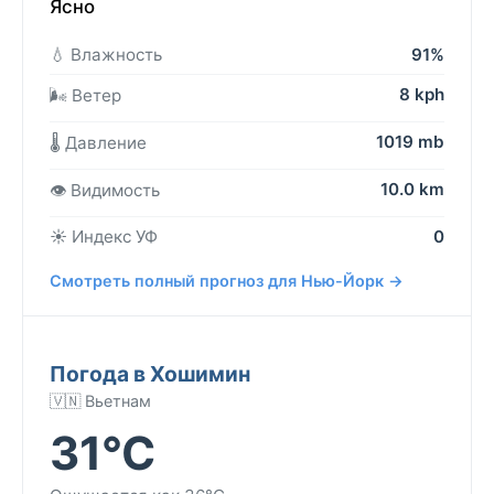
Ясно
💧 Влажность
91%
8 kph
🌬️ Ветер
1019 mb
🌡️ Давление
10.0 km
👁️ Видимость
☀️ Индекс УФ
0
Смотреть полный прогноз для Нью-Йорк →
Погода в Хошимин
🇻🇳 Вьетнам
31°C