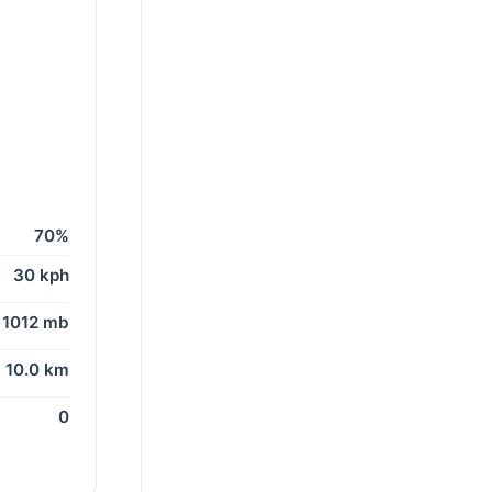
70%
30 kph
1012 mb
10.0 km
0