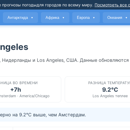
 прогнозы погоды
для городов по всему миру
.
Посмотреть все 
Антарктида
Африка
Европа
Океания
▼
▼
▼
▼
ngeles
 Нидерланды и Los Angeles, США. Данные обновляются
ЗНИЦА ВО ВРЕМЕНИ
РАЗНИЦА ТЕМПЕРАТУ
+7h
9.2°C
sterdam · America/Chicago
Los Angeles теплее
ерно на 9.2°C выше, чем Амстердам.