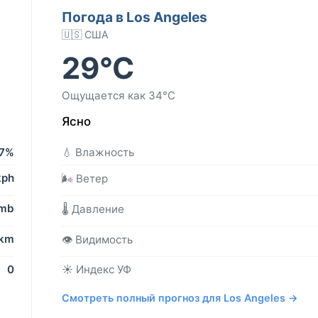
Погода в Los Angeles
🇺🇸 США
29°C
Ощущается как 34°C
Ясно
7%
💧 Влажность
kph
🌬️ Ветер
 mb
🌡️ Давление
 km
👁️ Видимость
0
☀️ Индекс УФ
Смотреть полный прогноз для Los Angeles →