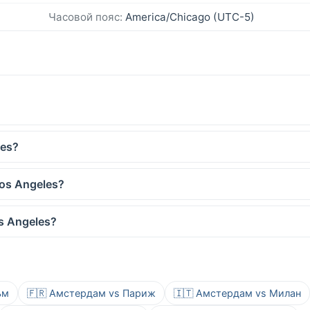
Часовой пояс:
America/Chicago (UTC-5)
les?
os Angeles?
s Angeles?
ьм
🇫🇷 Амстердам vs Париж
🇮🇹 Амстердам vs Милан