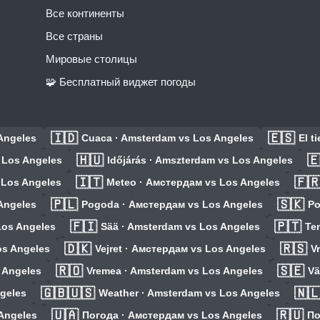
Все континенты
Все страны
Мировые столицы
🧩 Бесплатный виджет погоды
🇮🇩
🇪🇸
Angeles
Cuaca · Amsterdam vs Los Angeles
El t
🇭🇺

 Los Angeles
Időjárás · Amszterdam vs Los Angeles
🇮🇹
🇫
 Los Angeles
Meteo · Амстердам vs Los Angeles
🇵🇱
🇸🇰
Angeles
Pogoda · Амстердам vs Los Angeles
Po
🇫🇮
🇵🇹
Los Angeles
Sää · Amsterdam vs Los Angeles
Te
🇩🇰
🇷🇸
os Angeles
Vejret · Амстердам vs Los Angeles
V
🇷🇴
🇸🇪
 Angeles
Vremea · Amsterdam vs Los Angeles
Vä
🇬🇧🇺🇸
🇳
geles
Weather · Amsterdam vs Los Angeles
🇺🇦
🇷🇺
 Angeles
Погода · Амстердам vs Los Angeles
По