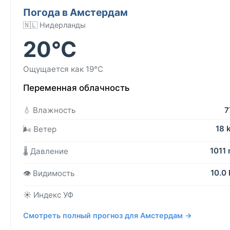
Погода в Амстердам
🇳🇱 Нидерланды
20°C
Ощущается как 19°C
Переменная облачность
💧 Влажность
7
18 
🌬️ Ветер
1011
🌡️ Давление
10.0
👁️ Видимость
☀️ Индекс УФ
Смотреть полный прогноз для Амстердам →