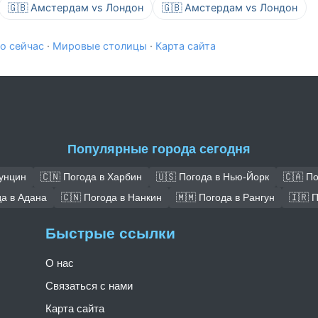
🇬🇧 Амстердам vs Лондон
🇬🇧 Амстердам vs Лондон
о сейчас
·
Мировые столицы
·
Карта сайта
Популярные города сегодня
Чунцин
🇨🇳 Погода в Харбин
🇺🇸 Погода в Нью-Йорк
🇨🇦 П
да в Адана
🇨🇳 Погода в Нанкин
🇲🇲 Погода в Рангун
🇮🇷 
Быстрые ссылки
О нас
Связаться с нами
Карта сайта