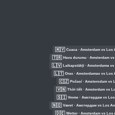
🇲🇾
Cuaca · Amsterdam vs Los 
🇹🇷
Hava durumu · Amsterdam vs
🇱🇻
Laikapstākļi · Amsterdama vs
🇱🇹
Oras · Amsterdamas vs Los 
🇨🇿
Počasí · Amsterodam vs 
🇻🇳
Thời tiết · Amsterdam vs L
🇸🇮
Vreme · Амстердам vs Los
🇳🇴
Været · Амстердам vs Los An
🇩🇪
Wetter · Amsterdam vs Los