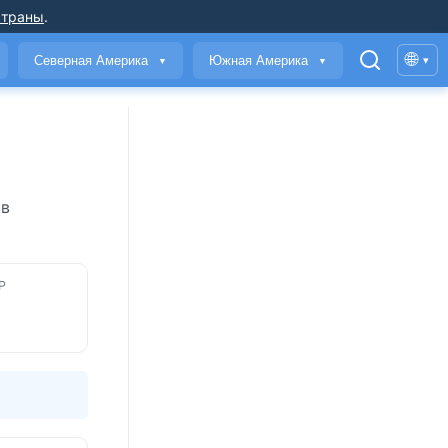
страны
.
🌐
Северная Америка
Южная Америка
▾
▼
▼
 в
Р