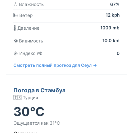
💧 Влажность
67%
12 kph
🌬️ Ветер
1009 mb
🌡️ Давление
10.0 km
👁️ Видимость
☀️ Индекс УФ
0
Смотреть полный прогноз для Сеул →
Погода в Стамбул
🇹🇷 Турция
30°C
Ощущается как 31°C