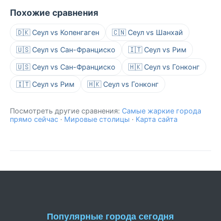
Похожие сравнения
🇩🇰 Сеул vs Копенгаген
🇨🇳 Сеул vs Шанхай
🇺🇸 Сеул vs Сан-Франциско
🇮🇹 Сеул vs Рим
🇺🇸 Сеул vs Сан-Франциско
🇭🇰 Сеул vs Гонконг
🇮🇹 Сеул vs Рим
🇭🇰 Сеул vs Гонконг
Посмотреть другие сравнения:
Самые жаркие города
прямо сейчас
·
Мировые столицы
·
Карта сайта
Популярные города сегодня