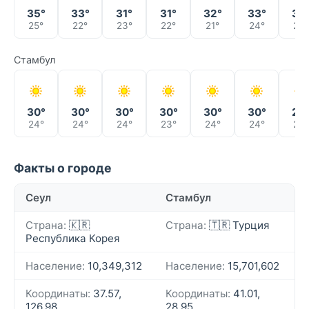
35°
33°
31°
31°
32°
33°
34
25°
22°
23°
22°
21°
24°
25°
Стамбул
30°
30°
30°
30°
30°
30°
27
24°
24°
24°
23°
24°
24°
23°
Факты о городе
Сеул
Стамбул
Страна:
🇰🇷
Страна:
🇹🇷 Турция
Республика Корея
Население:
10,349,312
Население:
15,701,602
Координаты:
37.57,
Координаты:
41.01,
126.98
28.95