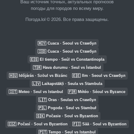
Ваш источник точных, актуальных прогнозов
погоды для городов по всему миру.
Погода.lol © 2026. Все права защищены.
🇲🇾
Cuaca · Seoul vs Стамбул
🇮🇩
Cuaca · Seoul vs Стамбул
🇪🇸
El tiempo · Seúl vs Constantinopla
🇹🇷
Hava durumu · Seul vs İstanbul
🇭🇺
🇪🇪
Időjárás · Szöul vs Bizánc
Ilm · Seoul vs Стамбул
🇱🇻
Laikapstākļi · Seula vs Stambula
🇮🇹
🇫🇷
Meteo · Seul vs Istanbul
Météo · Séoul vs Byzance
🇱🇹
Oras · Seulas vs Стамбул
🇵🇱
Pogoda · Seul vs Stambuł
🇸🇰
Počasie · Soul vs Byzantion
🇨🇿
🇫🇮
Počasí · Soul vs Byzantion
Sää · Soul vs Byzantion
🇵🇹
Tempo · Seul vs Istambul