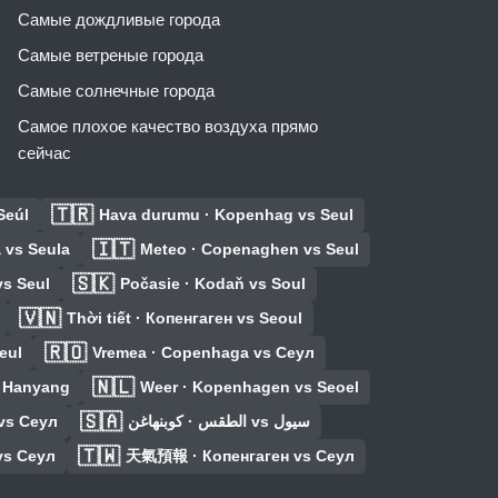
Самые дождливые города
Самые ветреные города
Самые солнечные города
Самое плохое качество воздуха прямо
сейчас
🇹🇷
Seúl
Hava durumu · Kopenhag vs Seul
🇮🇹
 vs Seula
Meteo · Copenaghen vs Seul
🇸🇰
s Seul
Počasie · Kodaň vs Soul
🇻🇳
Thời tiết · Копенгаген vs Seoul
🇷🇴
eul
Vremea · Copenhaga vs Сеул
🇳🇱
s Hanyang
Weer · Kopenhagen vs Seoel
🇸🇦
vs Сеул
الطقس · كوبنهاغن vs سيول
🇹🇼
vs Сеул
天氣預報 · Копенгаген vs Сеул