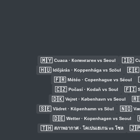
🇲🇾
🇮🇩
Cuaca · Копенгаген vs Seoul
C
🇭🇺
🇪🇪
Időjárás · Koppenhága vs Szöul
🇫🇷
Météo · Copenhague vs Séoul
🇨🇿
🇫🇮
Počasí · Kodaň vs Soul
🇩🇰
🇷
Vejret · København vs Seoul
🇸🇪
🇳🇴
Vädret · Köpenhamn vs Söul
Væ
🇩🇪
Wetter · Kopenhagen vs Seoul
🇹🇭
🇯
สภาพอากาศ · โคเปนเฮเกน vs โซล