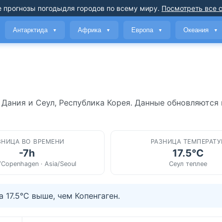
 прогнозы погоды
для городов по всему миру
.
Посмотреть все 
Антарктида
Африка
Европа
Океания
▼
▼
▼
▼
 Дания и Сеул, Республика Корея. Данные обновляются 
ЗНИЦА ВО ВРЕМЕНИ
РАЗНИЦА ТЕМПЕРАТУ
-7h
17.5°C
/Copenhagen · Asia/Seoul
Сеул теплее
17.5°C выше, чем Копенгаген.