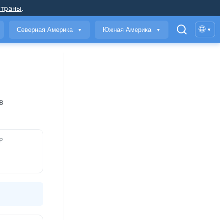
страны
.
🌐
Северная Америка
Южная Америка
▾
▼
▼
в
Р