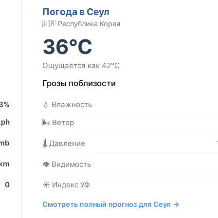
Погода в Сеул
🇰🇷 Республика Корея
36°C
Ощущается как 42°C
Грозы поблизости
3%
💧 Влажность
kph
🌬️ Ветер
 mb
🌡️ Давление
 km
👁️ Видимость
0
☀️ Индекс УФ
Смотреть полный прогноз для Сеул →