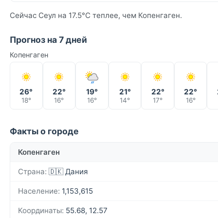
Сейчас Сеул на 17.5°C теплее, чем Копенгаген.
Прогноз на 7 дней
Копенгаген
26°
22°
19°
21°
22°
22°
18°
16°
16°
14°
17°
16°
Факты о городе
Копенгаген
Страна:
🇩🇰 Дания
Население:
1,153,615
Координаты:
55.68, 12.57