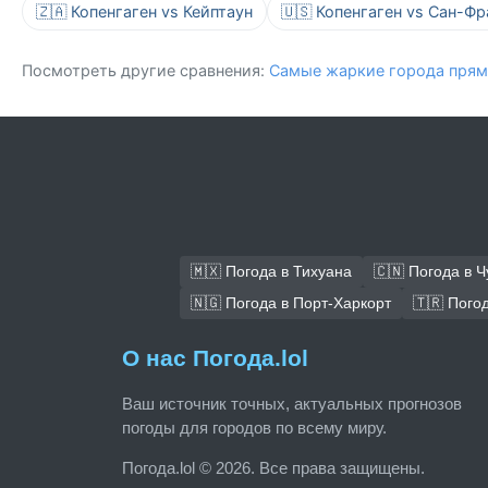
🇿🇦 Копенгаген vs Кейптаун
🇺🇸 Копенгаген vs Сан-Ф
Посмотреть другие сравнения:
Самые жаркие города прям
🇲🇽 Погода в Тихуана
🇨🇳 Погода в 
🇳🇬 Погода в Порт-Харкорт
🇹🇷 Пого
О нас Погода.lol
Ваш источник точных, актуальных прогнозов
погоды для городов по всему миру.
Погода.lol © 2026. Все права защищены.