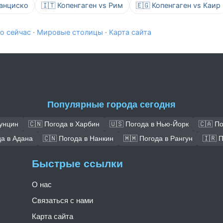
ранциско
🇮🇹 Копенгаген vs Рим
🇪🇬 Копенгаген vs Каир
о сейчас
·
Мировые столицы
·
Карта сайта
Популярные города сегодня
Чунцин
🇨🇳 Погода в Харбин
🇺🇸 Погода в Нью-Йорк
🇨🇦 П
да в Адана
🇨🇳 Погода в Нанкин
🇲🇲 Погода в Рангун
🇮🇷 
Быстрые ссылки
О нас
Связаться с нами
Карта сайта