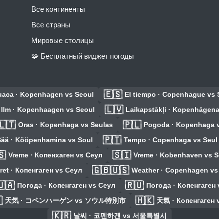
Все континенты
Все страны
Мировые столицы
🧩 Бесплатный виджет погоды
🇪🇸
uaca · Kopenhagen vs Seoul
El tiempo · Copenhague vs 
🇱🇻
Ilm · Kopenhaagen vs Seoul
Laikapstākļi · Kopenhāgena
🇱🇹
🇵🇱
Oras · Kopenhaga vs Seulas
Pogoda · Kopenhaga v
🇵🇹
Sää · Kööpenhamina vs Soul
Tempo · Copenhaga vs Seul
🇸
🇸🇮
Vreme · Копенхаген vs Сеул
Vreme · Kobenhaven vs S
🇬🇧🇺🇸
ret · Копенгаген vs Сеул
Weather · Copenhagen v
🇺🇦
🇷🇺
Погода · Копенгаген vs Сеул
Погода · Копенгаген 

🇭🇰
天気 · コペンハーゲン vs ソウル特別市
天氣 · Копенгаген 
🇰🇷
날씨 · 코펜하겐 vs 서울특별시