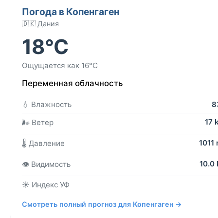
Погода в Копенгаген
🇩🇰 Дания
18°C
Ощущается как 16°C
Переменная облачность
💧 Влажность
8
17 
🌬️ Ветер
1011
🌡️ Давление
10.0
👁️ Видимость
☀️ Индекс УФ
Смотреть полный прогноз для Копенгаген →