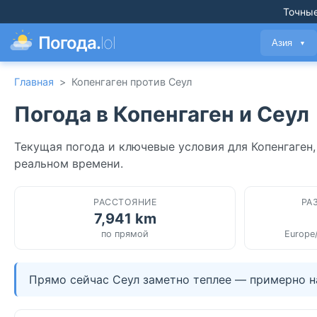
Точные
Погода.
lol
Азия
▼
Главная
>
Копенгаген против Сеул
Погода в Копенгаген и Сеул
Текущая погода и ключевые условия для Копенгаген,
реальном времени.
РАССТОЯНИЕ
РА
7,941 km
по прямой
Europe
Прямо сейчас Сеул заметно теплее — примерно на 