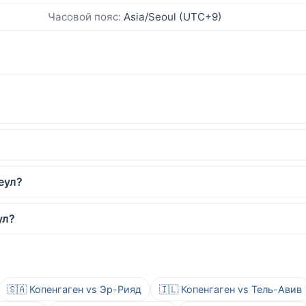
Часовой пояс:
Asia/Seoul (UTC+9)
еул?
ул?
🇸🇦 Копенгаген vs Эр-Рияд
🇮🇱 Копенгаген vs Тель-Авив