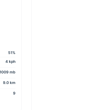
51%
4 kph
1009 mb
9.0 km
9