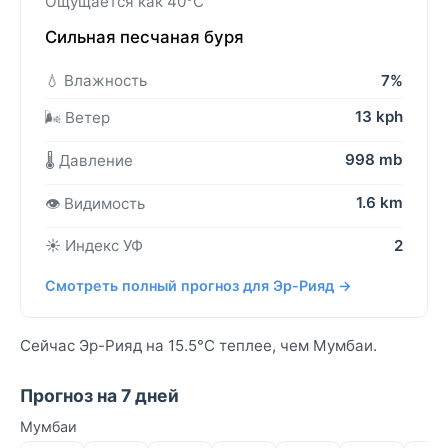
Ощущается как 40°C
Сильная песчаная буря
💧 Влажность
7%
13 kph
🌬️ Ветер
998 mb
🌡️ Давление
1.6 km
👁️ Видимость
☀️ Индекс УФ
2
Смотреть полный прогноз для Эр-Рияд →
Сейчас Эр-Рияд на 15.5°C теплее, чем Мумбаи.
Прогноз на 7 дней
Мумбаи