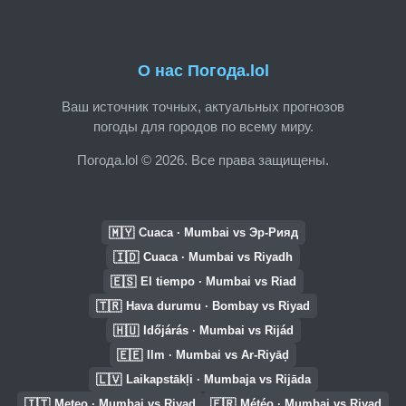
О нас Погода.lol
Ваш источник точных, актуальных прогнозов
погоды для городов по всему миру.
Погода.lol © 2026. Все права защищены.
🇲🇾
Cuaca · Mumbai vs Эр-Рияд
🇮🇩
Cuaca · Mumbai vs Riyadh
🇪🇸
El tiempo · Mumbai vs Riad
🇹🇷
Hava durumu · Bombay vs Riyad
🇭🇺
Időjárás · Mumbai vs Rijád
🇪🇪
Ilm · Mumbai vs Ar-Riyāḑ
🇱🇻
Laikapstākļi · Mumbaja vs Rijāda
🇮🇹
🇫🇷
Meteo · Mumbai vs Riyad
Météo · Mumbai vs Riyad