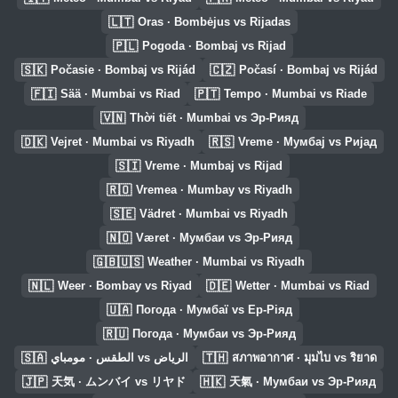
🇱🇹
Oras · Bombėjus vs Rijadas
🇵🇱
Pogoda · Bombaj vs Rijad
🇸🇰
🇨🇿
Počasie · Bombaj vs Rijád
Počasí · Bombaj vs Rijád
🇫🇮
🇵🇹
Sää · Mumbai vs Riad
Tempo · Mumbai vs Riade
🇻🇳
Thời tiết · Mumbai vs Эр-Рияд
🇩🇰
🇷🇸
Vejret · Mumbai vs Riyadh
Vreme · Мумбај vs Ријад
🇸🇮
Vreme · Mumbaj vs Rijad
🇷🇴
Vremea · Mumbay vs Riyadh
🇸🇪
Vädret · Mumbai vs Riyadh
🇳🇴
Været · Мумбаи vs Эр-Рияд
🇬🇧🇺🇸
Weather · Mumbai vs Riyadh
🇳🇱
🇩🇪
Weer · Bombay vs Riyad
Wetter · Mumbai vs Riad
🇺🇦
Погода · Мумбаї vs Ер-Ріяд
🇷🇺
Погода · Мумбаи vs Эр-Рияд
🇸🇦
🇹🇭
الطقس · مومباي vs الرياض
สภาพอากาศ · มุมไบ vs ริยาด
🇯🇵
🇭🇰
天気 · ムンバイ vs リヤド
天氣 · Мумбаи vs Эр-Рияд