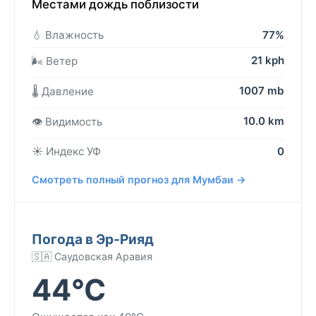
Местами дождь поблизости
💧 Влажность
77%
21 kph
🌬️ Ветер
1007 mb
🌡️ Давление
10.0 km
👁️ Видимость
☀️ Индекс УФ
0
Смотреть полный прогноз для Мумбаи →
Погода в Эр-Рияд
🇸🇦 Саудовская Аравия
44°C