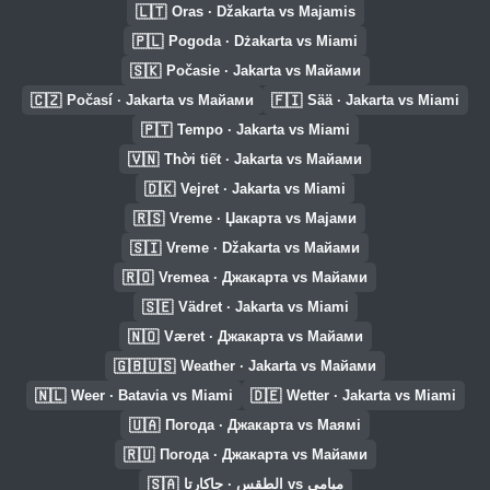
🇱🇹
Oras · Džakarta vs Majamis
🇵🇱
Pogoda · Dżakarta vs Miami
🇸🇰
Počasie · Jakarta vs Майами
🇨🇿
🇫🇮
Počasí · Jakarta vs Майами
Sää · Jakarta vs Miami
🇵🇹
Tempo · Jakarta vs Miami
🇻🇳
Thời tiết · Jakarta vs Майами
🇩🇰
Vejret · Jakarta vs Miami
🇷🇸
Vreme · Џакарта vs Мајами
🇸🇮
Vreme · Džakarta vs Майами
🇷🇴
Vremea · Джакарта vs Майами
🇸🇪
Vädret · Jakarta vs Miami
🇳🇴
Været · Джакарта vs Майами
🇬🇧🇺🇸
Weather · Jakarta vs Майами
🇳🇱
🇩🇪
Weer · Batavia vs Miami
Wetter · Jakarta vs Miami
🇺🇦
Погода · Джакарта vs Маямі
🇷🇺
Погода · Джакарта vs Майами
🇸🇦
الطقس · جاكارتا vs ميامي