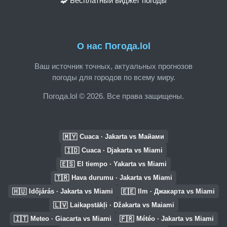
🧩 Бесплатный виджет погоды
О нас Погода.lol
Ваш источник точных, актуальных прогнозов
погоды для городов по всему миру.
Погода.lol © 2026. Все права защищены.
🇲🇾
Cuaca · Jakarta vs Майами
🇮🇩
Cuaca · Djakarta vs Miami
🇪🇸
El tiempo · Yakarta vs Miami
🇹🇷
Hava durumu · Jakarta vs Miami
🇭🇺
🇪🇪
Időjárás · Jakarta vs Miami
Ilm · Джакарта vs Miami
🇱🇻
Laikapstākļi · Džakarta vs Maiami
🇮🇹
🇫🇷
Meteo · Giacarta vs Miami
Météo · Jakarta vs Miami