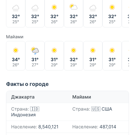
32°
32°
32°
32°
32°
32°
32
25°
25°
26°
26°
26°
25°
26°
Майами
34°
31°
31°
32°
31°
31°
31°
26°
27°
29°
29°
29°
29°
29°
Факты о городе
Джакарта
Майами
Страна:
🇮🇩
Страна:
🇺🇸 США
Индонезия
Население:
8,540,121
Население:
487,014