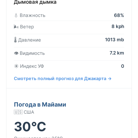
Дымовая дымка
💧 Влажность
68%
8 kph
🌬️ Ветер
1013 mb
🌡️ Давление
7.2 km
👁️ Видимость
☀️ Индекс УФ
0
Смотреть полный прогноз для Джакарта →
Погода в Майами
🇺🇸 США
30°C