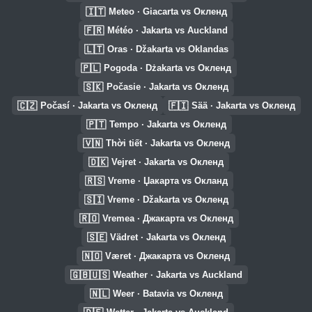
🇮🇹
Meteo · Giacarta vs Окленд
🇫🇷
Météo · Jakarta vs Auckland
🇱🇹
Oras · Džakarta vs Oklandas
🇵🇱
Pogoda · Dżakarta vs Окленд
🇸🇰
Počasie · Jakarta vs Окленд
🇨🇿
🇫🇮
Počasí · Jakarta vs Окленд
Sää · Jakarta vs Окленд
🇵🇹
Tempo · Jakarta vs Окленд
🇻🇳
Thời tiết · Jakarta vs Окленд
🇩🇰
Vejret · Jakarta vs Окленд
🇷🇸
Vreme · Џакарта vs Окланд
🇸🇮
Vreme · Džakarta vs Окленд
🇷🇴
Vremea · Джакарта vs Окленд
🇸🇪
Vädret · Jakarta vs Окленд
🇳🇴
Været · Джакарта vs Окленд
🇬🇧🇺🇸
Weather · Jakarta vs Auckland
🇳🇱
Weer · Batavia vs Окленд