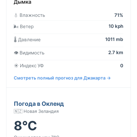
Дымка
💧 Влажность
71%
10 kph
🌬️ Ветер
1011 mb
🌡️ Давление
2.7 km
👁️ Видимость
☀️ Индекс УФ
0
Смотреть полный прогноз для Джакарта →
Погода в Окленд
🇳🇿 Новая Зеландия
8°C