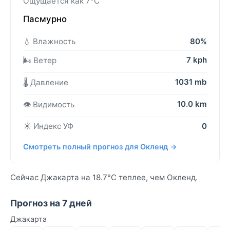
Ощущается как 7°C
Пасмурно
💧 Влажность
80%
7 kph
🌬️ Ветер
1031 mb
🌡️ Давление
10.0 km
👁️ Видимость
☀️ Индекс УФ
0
Смотреть полный прогноз для Окленд →
Сейчас Джакарта на 18.7°C теплее, чем Окленд.
Прогноз на 7 дней
Джакарта