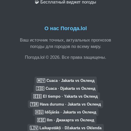
🧩 Бесплатный виджет погоды
О нас Погода.lol
Ваш источник точных, актуальных прогнозов
погоды для городов по всему миру.
Погода.lol © 2026. Все права защищены.
🇲🇾
Cuaca · Jakarta vs Окленд
🇮🇩
Cuaca · Djakarta vs Окленд
🇪🇸
El tiempo · Yakarta vs Окленд
🇹🇷
Hava durumu · Jakarta vs Окленд
🇭🇺
Időjárás · Jakarta vs Окленд
🇪🇪
Ilm · Джакарта vs Окленд
🇱🇻
Laikapstākļi · Džakarta vs Oklenda