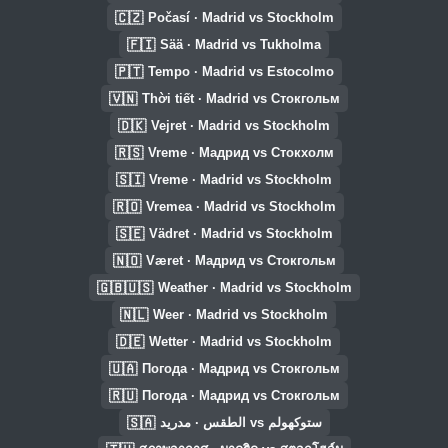
🇨🇿
Počasí · Madrid vs Stockholm
🇫🇮
Sää · Madrid vs Tukholma
🇵🇹
Tempo · Madrid vs Estocolmo
🇻🇳
Thời tiết · Madrid vs Стокгольм
🇩🇰
Vejret · Madrid vs Stockholm
🇷🇸
Vreme · Мадрид vs Стокхолм
🇸🇮
Vreme · Madrid vs Stockholm
🇷🇴
Vremea · Madrid vs Stockholm
🇸🇪
Vädret · Madrid vs Stockholm
🇳🇴
Været · Мадрид vs Стокгольм
🇬🇧🇺🇸
Weather · Madrid vs Stockholm
🇳🇱
Weer · Madrid vs Stockholm
🇩🇪
Wetter · Madrid vs Stockholm
🇺🇦
Погода · Мадрид vs Стокгольм
🇷🇺
Погода · Мадрид vs Стокгольм
🇸🇦
الطقس · مدريد vs ستوكهولم