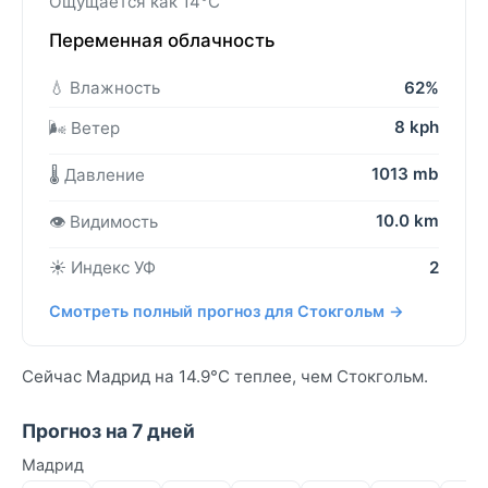
Ощущается как 14°C
Переменная облачность
💧 Влажность
62%
8 kph
🌬️ Ветер
1013 mb
🌡️ Давление
10.0 km
👁️ Видимость
☀️ Индекс УФ
2
Смотреть полный прогноз для Стокгольм →
Сейчас Мадрид на 14.9°C теплее, чем Стокгольм.
Прогноз на 7 дней
Мадрид