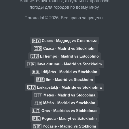
Ваш источник точных, актуальных прогнозов
погоды для городов по всему миру.
Погода.lol © 2026. Все права защищены.
🇲🇾
Cuaca · Мадрид vs Стокгольм
🇮🇩
Cuaca · Madrid vs Stockholm
🇪🇸
El tiempo · Madrid vs Estocolmo
🇹🇷
Hava durumu · Madrid vs Stockholm
🇭🇺
Időjárás · Madrid vs Stockholm
🇪🇪
Ilm · Madrid vs Stockholm
🇱🇻
Laikapstākļi · Madride vs Stokholma
🇮🇹
Meteo · Madrid vs Stoccolma
🇫🇷
Météo · Madrid vs Stockholm
🇱🇹
Oras · Madridas vs Stokholmas
🇵🇱
Pogoda · Madryt vs Sztokholm
🇸🇰
Počasie · Madrid vs Štokholm