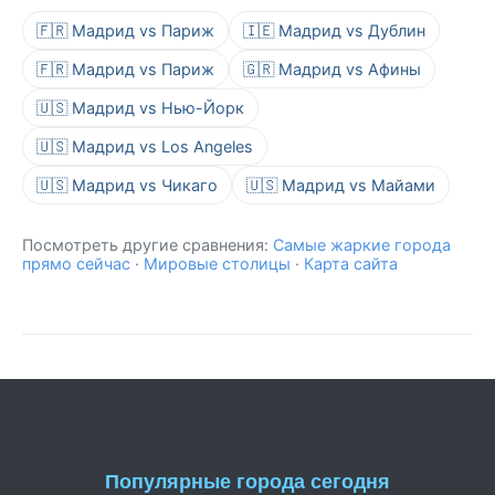
🇫🇷 Мадрид vs Париж
🇮🇪 Мадрид vs Дублин
🇫🇷 Мадрид vs Париж
🇬🇷 Мадрид vs Афины
🇺🇸 Мадрид vs Нью-Йорк
🇺🇸 Мадрид vs Los Angeles
🇺🇸 Мадрид vs Чикаго
🇺🇸 Мадрид vs Майами
Посмотреть другие сравнения:
Самые жаркие города
прямо сейчас
·
Мировые столицы
·
Карта сайта
Популярные города сегодня