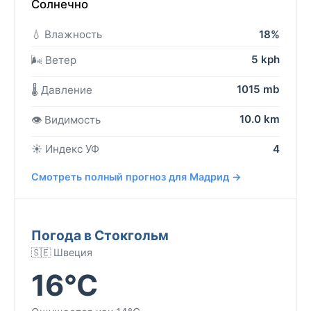
Солнечно
💧 Влажность
18%
5 kph
🌬️ Ветер
1015 mb
🌡️ Давление
10.0 km
👁️ Видимость
☀️ Индекс УФ
4
Смотреть полный прогноз для Мадрид →
Погода в Стокгольм
🇸🇪 Швеция
16°C