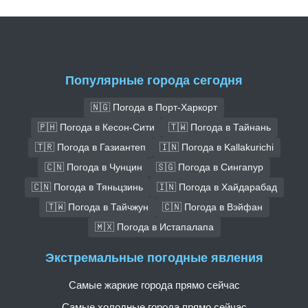
Популярные города сегодня
🇳🇬 Погода в Порт-Харкорт
🇵🇭 Погода в Кесон-Сити
🇹🇼 Погода в Тайнань
🇹🇷 Погода в Газиантеп
🇮🇳 Погода в Kallakurichi
🇨🇳 Погода в Чунцин
🇸🇬 Погода в Сингапур
🇨🇳 Погода в Тяньцзинь
🇮🇳 Погода в Хайдарабад
🇹🇼 Погода в Тайчжун
🇨🇳 Погода в Вэйфан
🇲🇽 Погода в Истапалапа
Экстремальные погодные явления
Самые жаркие города прямо сейчас
Самые холодные города прямо сейчас