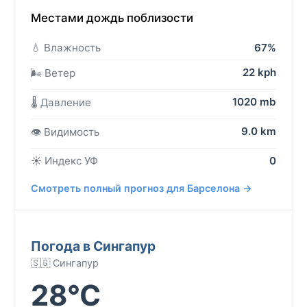
Местами дождь поблизости
💧 Влажность
67%
22 kph
🌬️ Ветер
1020 mb
🌡️ Давление
9.0 km
👁️ Видимость
☀️ Индекс УФ
0
Смотреть полный прогноз для Барселона →
Погода в Сингапур
🇸🇬 Сингапур
28°C