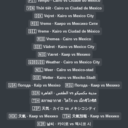
🇵🇹
Tempo · Cairo vs Cidade do México
🇻🇳
Thời tiết · Cairo vs Ciudad de Mexico
🇩🇰
Vejret · Kairo vs Mexico City
🇷🇸
Vreme · Каиро vs Мексико Сити
🇸🇮
Vreme · Kairo vs Ciudad de México
🇷🇴
Vremea · Cairo vs Mexico
🇸🇪
Vädret · Kairo vs Mexico City
🇳🇴
Været · Каир vs Мехико
🇬🇧🇺🇸
Weather · Cairo vs Mexico City
🇳🇱
Weer · Caïro vs Mexico-stad
🇩🇪
Wetter · Kairo vs Mexiko-Stadt
🇺🇦
🇷🇺
Погода · Каїр vs Мехіко
Погода · Каир vs Мехико
🇸🇦
الطقس · القاهرة vs مدينة مكسيكو
🇹🇭
สภาพอากาศ · ไคโร vs เม็กซิโกซิตี
🇯🇵
天気 · カイロ vs メキシコシティ
🇭🇰
🇹🇼
天氣 · Каир vs Мехико
天氣預報 · Каир vs Мехико
🇰🇷
날씨 · 카이로 vs 멕시코 시