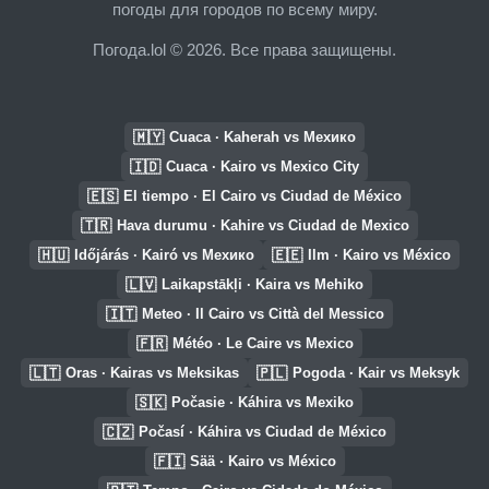
погоды для городов по всему миру.
Погода.lol © 2026. Все права защищены.
🇲🇾
Cuaca · Kaherah vs Мехико
🇮🇩
Cuaca · Kairo vs Mexico City
🇪🇸
El tiempo · El Cairo vs Ciudad de México
🇹🇷
Hava durumu · Kahire vs Ciudad de Mexico
🇭🇺
🇪🇪
Időjárás · Kairó vs Мехико
Ilm · Kairo vs México
🇱🇻
Laikapstākļi · Kaira vs Mehiko
🇮🇹
Meteo · Il Cairo vs Città del Messico
🇫🇷
Météo · Le Caire vs Mexico
🇱🇹
🇵🇱
Oras · Kairas vs Meksikas
Pogoda · Kair vs Meksyk
🇸🇰
Počasie · Káhira vs Mexiko
🇨🇿
Počasí · Káhira vs Ciudad de México
🇫🇮
Sää · Kairo vs México