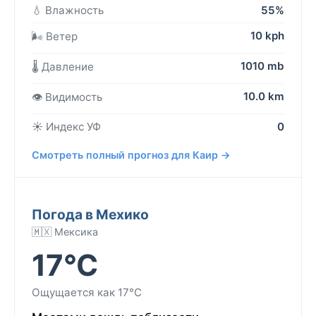
💧 Влажность
55%
10 kph
🌬️ Ветер
1010 mb
🌡️ Давление
10.0 km
👁️ Видимость
☀️ Индекс УФ
0
Смотреть полный прогноз для Каир →
Погода в Мехико
🇲🇽 Мексика
17°C
Ощущается как 17°C