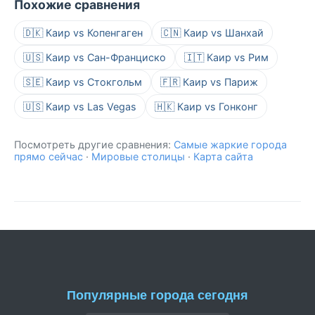
Похожие сравнения
🇩🇰 Каир vs Копенгаген
🇨🇳 Каир vs Шанхай
🇺🇸 Каир vs Сан-Франциско
🇮🇹 Каир vs Рим
🇸🇪 Каир vs Стокгольм
🇫🇷 Каир vs Париж
🇺🇸 Каир vs Las Vegas
🇭🇰 Каир vs Гонконг
Посмотреть другие сравнения:
Самые жаркие города
прямо сейчас
·
Мировые столицы
·
Карта сайта
Популярные города сегодня