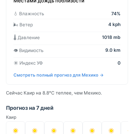
Местами дождь поблизости
💧 Влажность
74%
4 kph
🌬️ Ветер
1018 mb
🌡️ Давление
9.0 km
👁️ Видимость
☀️ Индекс УФ
0
Смотреть полный прогноз для Мехико →
Сейчас Каир на 8.8°C теплее, чем Мехико.
Прогноз на 7 дней
Каир