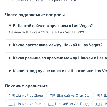
Часовой пояс:
Asia/Shanghai (UTC+8)
Часто задаваемые вопросы
В Шанхай сейчас жарче, чем в Las Vegas?
Сейчас в Шанхай 32°C, а в Las Vegas 33°C.
Какое расстояние между Шанхай и Las Vegas?
Какая разница во времени между Шанхай и Las 
Какой город лучше посетить: Шанхай или Las V
Похожие сравнения
🇮🇳 Шанхай vs Дели
🇹🇷 Шанхай vs Стамбул
🇺🇸 
🇮🇹 Шанхай vs Рим
🇸🇦 Шанхай vs Эр-Рияд
🇮🇱 Ш