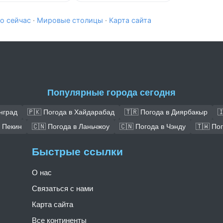
о сейчас
·
Мировые столицы
·
Карта сайта
Популярные города сегодня
нград
🇵🇰 Погода в Хайдарабад
🇹🇷 Погода в Диярбакыр

в Пекин
🇨🇳 Погода в Ланьчжоу
🇨🇳 Погода в Чэнду
🇹🇼 По
Быстрые ссылки
О нас
Связаться с нами
Карта сайта
Все континенты