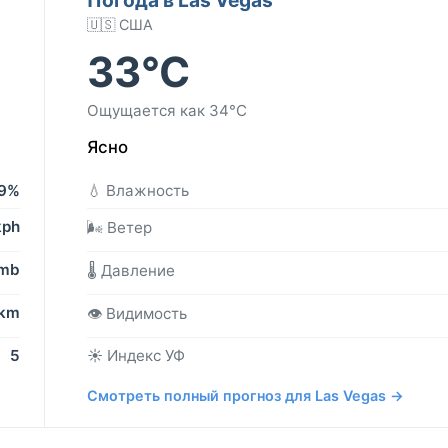
🇺🇸 США
33°C
Ощущается как 34°C
Ясно
9%
💧 Влажность
kph
🌬️ Ветер
 mb
🌡️ Давление
 km
👁️ Видимость
5
☀️ Индекс УФ
Смотреть полный прогноз для Las Vegas →