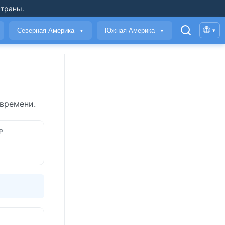
страны
.
🌐
Северная Америка
Южная Америка
▾
▼
▼
 времени.
Р