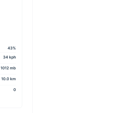
43%
34 kph
1012 mb
10.0 km
0