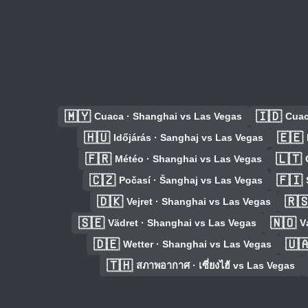
🇲🇾
🇮🇩
Cuaca · Shanghai vs Las Vegas
Cuac
🇭🇺
🇪🇪
Időjárás · Sanghaj vs Las Vegas
🇫🇷
🇱🇹
Météo · Shanghai vs Las Vegas
🇨🇿
🇫🇮
Počasí · Šanghaj vs Las Vegas
🇩🇰
🇷
Vejret · Shanghai vs Las Vegas
🇸🇪
🇳🇴
Vädret · Shanghai vs Las Vegas
V
🇩🇪
🇺
Wetter · Shanghai vs Las Vegas
🇹🇭
สภาพอากาศ · เซี่ยงไฮ้ vs Las Vegas