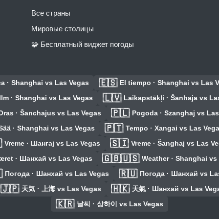
Все страны
Мировые столицы
🧩 Бесплатный виджет погоды
🇪🇸
a · Shanghai vs Las Vegas
El tiempo · Shanghai vs Las 
🇱🇻
Ilm · Shanghai vs Las Vegas
Laikapstākļi · Šanhaja vs L
🇵🇱
Oras · Šanchajus vs Las Vegas
Pogoda · Szanghaj vs Las
🇵🇹
Sää · Shanghai vs Las Vegas
Tempo · Xangai vs Las Veg

🇸🇮
Vreme · Шангај vs Las Vegas
Vreme · Šanghaj vs Las V
🇬🇧🇺🇸
æret · Шанхай vs Las Vegas
Weather · Shanghai vs

🇷🇺
Погода · Шанхай vs Las Vegas
Погода · Шанхай vs La
🇯🇵
🇭🇰
天気 · 上海 vs Las Vegas
天氣 · Шанхай vs Las Veg
🇰🇷
날씨 · 상하이 vs Las Vegas