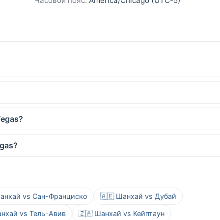
Часовой пояс:
America/Chicago (UTC-5)
Vegas?
egas?
Шанхай vs Сан-Франциско
🇦🇪 Шанхай vs Дубай
анхай vs Тель-Авив
🇿🇦 Шанхай vs Кейптаун