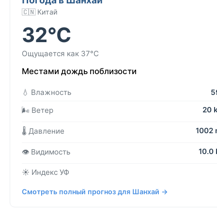
🇨🇳 Китай
32°C
Ощущается как 37°C
Местами дождь поблизости
💧 Влажность
5
20 
🌬️ Ветер
1002
🌡️ Давление
10.0
👁️ Видимость
☀️ Индекс УФ
Смотреть полный прогноз для Шанхай →