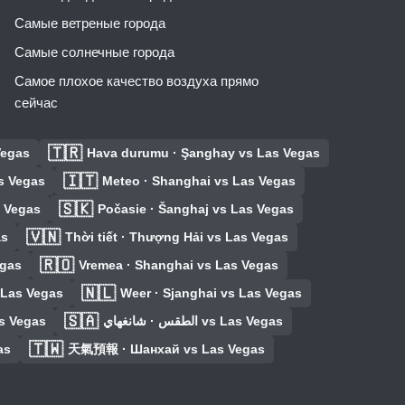
Самые ветреные города
Самые солнечные города
Самое плохое качество воздуха прямо
сейчас
🇹🇷
Vegas
Hava durumu · Şanghay vs Las Vegas
🇮🇹
as Vegas
Meteo · Shanghai vs Las Vegas
🇸🇰
 Vegas
Počasie · Šanghaj vs Las Vegas
🇻🇳
as
Thời tiết · Thượng Hải vs Las Vegas
🇷🇴
egas
Vremea · Shanghai vs Las Vegas
🇳🇱
 Las Vegas
Weer · Sjanghai vs Las Vegas
🇸🇦
s Vegas
الطقس · شانغهاي vs Las Vegas
🇹🇼
as
天氣預報 · Шанхай vs Las Vegas