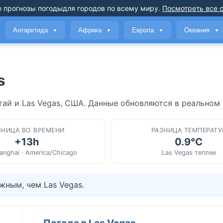
 прогнозы погоды
для городов по всему миру
.
Посмотреть все 
Антарктида
Африка
Европа
Океания
▼
▼
▼
▼
s
тай и Las Vegas, США. Данные обновляются в реальном
ЗНИЦА ВО ВРЕМЕНИ
РАЗНИЦА ТЕМПЕРАТУ
+13h
0.9°C
anghai · America/Chicago
Las Vegas теплее
жным, чем Las Vegas.
Погода в Las Vegas