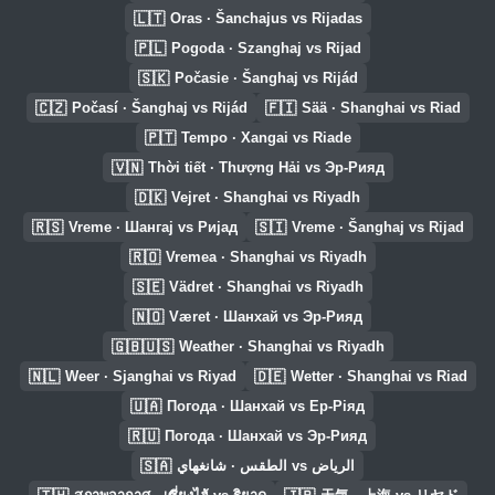
🇱🇹
Oras · Šanchajus vs Rijadas
🇵🇱
Pogoda · Szanghaj vs Rijad
🇸🇰
Počasie · Šanghaj vs Rijád
🇨🇿
🇫🇮
Počasí · Šanghaj vs Rijád
Sää · Shanghai vs Riad
🇵🇹
Tempo · Xangai vs Riade
🇻🇳
Thời tiết · Thượng Hải vs Эр-Рияд
🇩🇰
Vejret · Shanghai vs Riyadh
🇷🇸
🇸🇮
Vreme · Шангај vs Ријад
Vreme · Šanghaj vs Rijad
🇷🇴
Vremea · Shanghai vs Riyadh
🇸🇪
Vädret · Shanghai vs Riyadh
🇳🇴
Været · Шанхай vs Эр-Рияд
🇬🇧🇺🇸
Weather · Shanghai vs Riyadh
🇳🇱
🇩🇪
Weer · Sjanghai vs Riyad
Wetter · Shanghai vs Riad
🇺🇦
Погода · Шанхай vs Ер-Ріяд
🇷🇺
Погода · Шанхай vs Эр-Рияд
🇸🇦
الطقس · شانغهاي vs الرياض