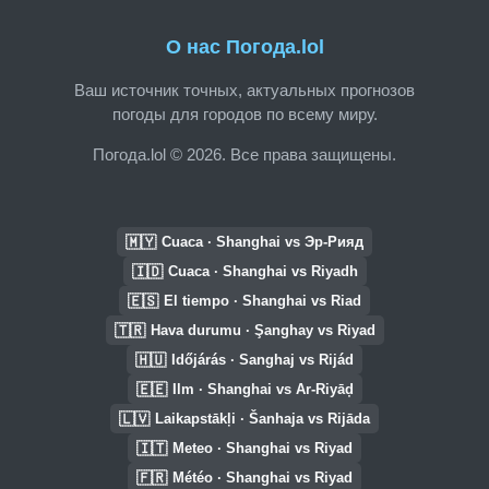
О нас Погода.lol
Ваш источник точных, актуальных прогнозов
погоды для городов по всему миру.
Погода.lol © 2026. Все права защищены.
🇲🇾
Cuaca · Shanghai vs Эр-Рияд
🇮🇩
Cuaca · Shanghai vs Riyadh
🇪🇸
El tiempo · Shanghai vs Riad
🇹🇷
Hava durumu · Şanghay vs Riyad
🇭🇺
Időjárás · Sanghaj vs Rijád
🇪🇪
Ilm · Shanghai vs Ar-Riyāḑ
🇱🇻
Laikapstākļi · Šanhaja vs Rijāda
🇮🇹
Meteo · Shanghai vs Riyad
🇫🇷
Météo · Shanghai vs Riyad