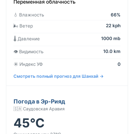
Переменная облачность
💧 Влажность
66%
22 kph
🌬️ Ветер
1000 mb
🌡️ Давление
10.0 km
👁️ Видимость
☀️ Индекс УФ
0
Смотреть полный прогноз для Шанхай →
Погода в Эр-Рияд
🇸🇦 Саудовская Аравия
45°C