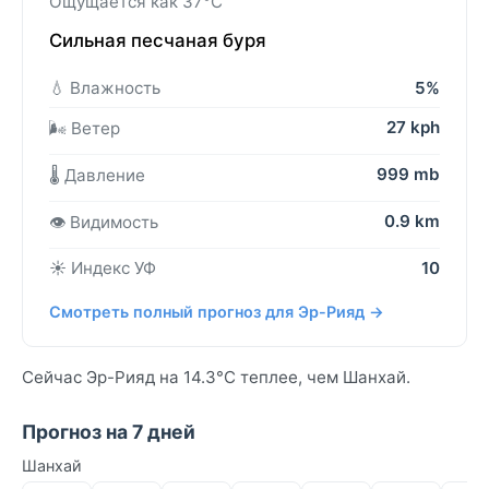
Ощущается как 37°C
Сильная песчаная буря
💧 Влажность
5%
27 kph
🌬️ Ветер
999 mb
🌡️ Давление
0.9 km
👁️ Видимость
☀️ Индекс УФ
10
Смотреть полный прогноз для Эр-Рияд →
Сейчас Эр-Рияд на 14.3°C теплее, чем Шанхай.
Прогноз на 7 дней
Шанхай