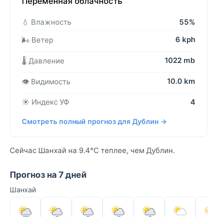
Переменная облачность
💧 Влажность
55%
6 kph
🌬️ Ветер
1022 mb
🌡️ Давление
10.0 km
👁️ Видимость
☀️ Индекс УФ
4
Смотреть полный прогноз для Дублин →
Сейчас Шанхай на 9.4°C теплее, чем Дублин.
Прогноз на 7 дней
Шанхай