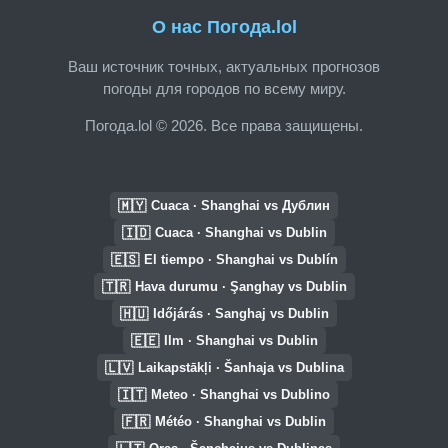
О нас Погода.lol
Ваш источник точных, актуальных прогнозов
погоды для городов по всему миру.
Погода.lol © 2026. Все права защищены.
🇲🇾
Cuaca · Shanghai vs Дублин
🇮🇩
Cuaca · Shanghai vs Dublin
🇪🇸
El tiempo · Shanghai vs Dublín
🇹🇷
Hava durumu · Şanghay vs Dublin
🇭🇺
Időjárás · Sanghaj vs Dublin
🇪🇪
Ilm · Shanghai vs Dublin
🇱🇻
Laikapstākļi · Šanhaja vs Dublina
🇮🇹
Meteo · Shanghai vs Dublino
🇫🇷
Météo · Shanghai vs Dublin