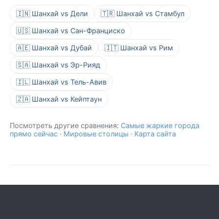
🇮🇳 Шанхай vs Дели
🇹🇷 Шанхай vs Стамбул
🇺🇸 Шанхай vs Сан-Франциско
🇦🇪 Шанхай vs Дубай
🇮🇹 Шанхай vs Рим
🇸🇦 Шанхай vs Эр-Рияд
🇮🇱 Шанхай vs Тель-Авив
🇿🇦 Шанхай vs Кейптаун
Посмотреть другие сравнения:
Самые жаркие города
прямо сейчас
·
Мировые столицы
·
Карта сайта