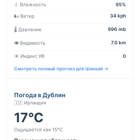
💧 Влажность
95%
34 kph
🌬️ Ветер
996 mb
🌡️ Давление
7.0 km
👁️ Видимость
☀️ Индекс УФ
0
Смотреть полный прогноз для Шанхай →
Погода в Дублин
🇮🇪 Ирландия
17°C
Ощущается как 15°C