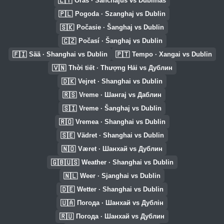
🇱🇹
Oras · Šanchajus vs Dublinas
🇵🇱
Pogoda · Szanghaj vs Dublin
🇸🇰
Počasie · Šanghaj vs Dublin
🇨🇿
Počasí · Šanghaj vs Dublin
🇫🇮
🇵🇹
Sää · Shanghai vs Dublin
Tempo · Xangai vs Dublin
🇻🇳
Thời tiết · Thượng Hải vs Дублин
🇩🇰
Vejret · Shanghai vs Dublin
🇷🇸
Vreme · Шангај vs Даблин
🇸🇮
Vreme · Šanghaj vs Dublin
🇷🇴
Vremea · Shanghai vs Dublin
🇸🇪
Vädret · Shanghai vs Dublin
🇳🇴
Været · Шанхай vs Дублин
🇬🇧🇺🇸
Weather · Shanghai vs Dublin
🇳🇱
Weer · Sjanghai vs Dublin
🇩🇪
Wetter · Shanghai vs Dublin
🇺🇦
Погода · Шанхай vs Дублін
🇷🇺
Погода · Шанхай vs Дублин