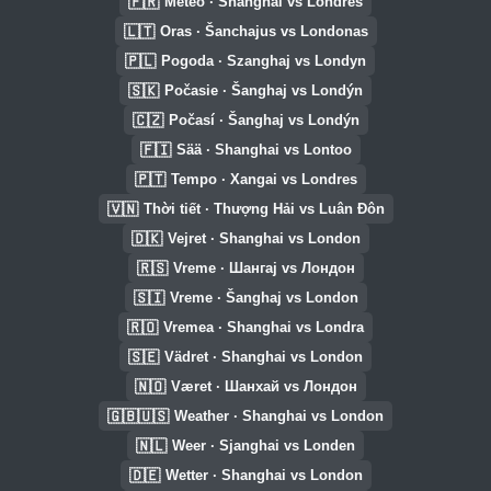
🇫🇷
Météo · Shanghai vs Londres
🇱🇹
Oras · Šanchajus vs Londonas
🇵🇱
Pogoda · Szanghaj vs Londyn
🇸🇰
Počasie · Šanghaj vs Londýn
🇨🇿
Počasí · Šanghaj vs Londýn
🇫🇮
Sää · Shanghai vs Lontoo
🇵🇹
Tempo · Xangai vs Londres
🇻🇳
Thời tiết · Thượng Hải vs Luân Đôn
🇩🇰
Vejret · Shanghai vs London
🇷🇸
Vreme · Шангај vs Лондон
🇸🇮
Vreme · Šanghaj vs London
🇷🇴
Vremea · Shanghai vs Londra
🇸🇪
Vädret · Shanghai vs London
🇳🇴
Været · Шанхай vs Лондон
🇬🇧🇺🇸
Weather · Shanghai vs London
🇳🇱
Weer · Sjanghai vs Londen
🇩🇪
Wetter · Shanghai vs London