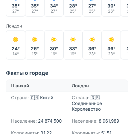
35°
35°
34°
28°
27°
30°
32
27°
27°
27°
25°
25°
26°
25°
Лондон
24°
26°
30°
33°
36°
36°
33
14°
15°
16°
19°
23°
23°
23°
Факты о городе
Шанхай
Лондон
Страна:
🇨🇳 Китай
Страна:
🇬🇧
Соединенное
Королевство
Население:
24,874,500
Население:
8,961,989
Координаты:
31.22,
Координаты:
51.51,