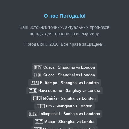
О нас Погода.lol
Ваш источник точных, актуальных прогнозов
погоды для городов по всему миру.
Погода.lol © 2026. Все права защищены.
🇲🇾
Cuaca · Shanghai vs London
🇮🇩
Cuaca · Shanghai vs London
🇪🇸
El tiempo · Shanghai vs Londres
🇹🇷
Hava durumu · Şanghay vs Londra
🇭🇺
Időjárás · Sanghaj vs London
🇪🇪
Ilm · Shanghai vs London
🇱🇻
Laikapstākļi · Šanhaja vs Londona
🇮🇹
Meteo · Shanghai vs Londra