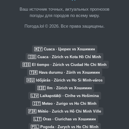
Ваш источник точных, актуальных прогнозов
погоды для городов по всему миру.
Погода.lol © 2026. Все права защищены.
🇲🇾
Cuaca · Цюрих vs Хошимин
🇮🇩
Cuaca · Zürich vs Kota Hồ Chí Minh
🇪🇸
El tiempo · Zúrich vs Ciudad Ho Chi Minh
🇹🇷
Hava durumu · Zürih vs Хошимин
🇭🇺
Időjárás · Zürich vs Ho Si Minh-város
🇪🇪
Ilm · Zürich vs Хошимин
🇱🇻
Laikapstākļi · Cīrihe vs Hošimina
🇮🇹
Meteo · Zurigo vs Ho Chi Minh
🇫🇷
Météo · Zurich vs Hô Chi Minh Ville
🇱🇹
Oras · Ciurichas vs Хошимин
🇵🇱
Pogoda · Zurych vs Ho Chi Minh