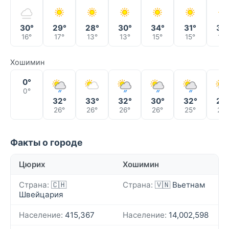
30°
29°
28°
30°
34°
31°
30
16°
17°
13°
13°
15°
15°
15°
Хошимин
0°
0°
32°
33°
32°
30°
32°
29
26°
26°
26°
26°
25°
26°
Факты о городе
Цюрих
Хошимин
Страна:
🇨🇭
Страна:
🇻🇳 Вьетнам
Швейцария
Население:
415,367
Население:
14,002,598