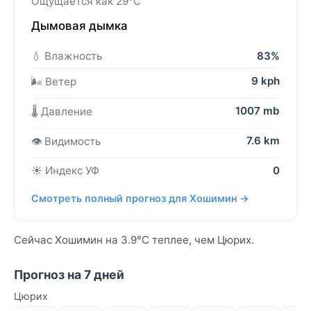
Ощущается как 29°C
Дымовая дымка
💧 Влажность
83%
9 kph
🌬️ Ветер
1007 mb
🌡️ Давление
7.6 km
👁️ Видимость
☀️ Индекс УФ
0
Смотреть полный прогноз для Хошимин →
Сейчас Хошимин на 3.9°C теплее, чем Цюрих.
Прогноз на 7 дней
Цюрих