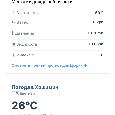
Местами дождь поблизости
💧 Влажность
69%
6 kph
🌬️ Ветер
1018 mb
🌡️ Давление
10.0 km
👁️ Видимость
☀️ Индекс УФ
0
Смотреть полный прогноз для Цюрих →
Погода в Хошимин
🇻🇳 Вьетнам
26°C