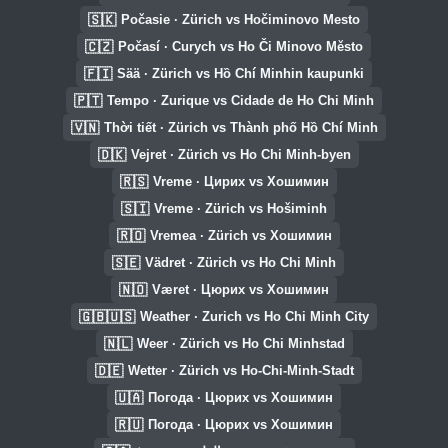
🇸🇰
Počasie · Zürich vs Hočiminovo Mesto
🇨🇿
Počasí · Curych vs Ho Či Minovo Město
🇫🇮
Sää · Zürich vs Hồ Chí Minhin kaupunki
🇵🇹
Tempo · Zurique vs Cidade de Ho Chi Minh
🇻🇳
Thời tiết · Zürich vs Thành phố Hồ Chí Minh
🇩🇰
Vejret · Zürich vs Ho Chi Minh-byen
🇷🇸
Vreme · Цирих vs Хошимин
🇸🇮
Vreme · Zürich vs Hošiminh
🇷🇴
Vremea · Zürich vs Хошимин
🇸🇪
Vädret · Zürich vs Ho Chi Minh
🇳🇴
Været · Цюрих vs Хошимин
🇬🇧🇺🇸
Weather · Zurich vs Ho Chi Minh City
🇳🇱
Weer · Zürich vs Ho Chi Minhstad
🇩🇪
Wetter · Zürich vs Ho-Chi-Minh-Stadt
🇺🇦
Погода · Цюрих vs Хошимин
🇷🇺
Погода · Цюрих vs Хошимин