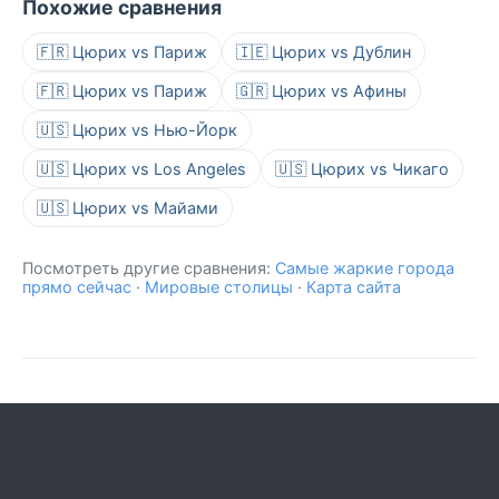
Похожие сравнения
🇫🇷 Цюрих vs Париж
🇮🇪 Цюрих vs Дублин
🇫🇷 Цюрих vs Париж
🇬🇷 Цюрих vs Афины
🇺🇸 Цюрих vs Нью-Йорк
🇺🇸 Цюрих vs Los Angeles
🇺🇸 Цюрих vs Чикаго
🇺🇸 Цюрих vs Майами
Посмотреть другие сравнения:
Самые жаркие города
прямо сейчас
·
Мировые столицы
·
Карта сайта