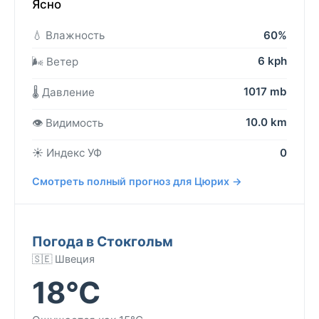
Ясно
💧 Влажность
60%
6 kph
🌬️ Ветер
1017 mb
🌡️ Давление
10.0 km
👁️ Видимость
☀️ Индекс УФ
0
Смотреть полный прогноз для Цюрих →
Погода в Стокгольм
🇸🇪 Швеция
18°C