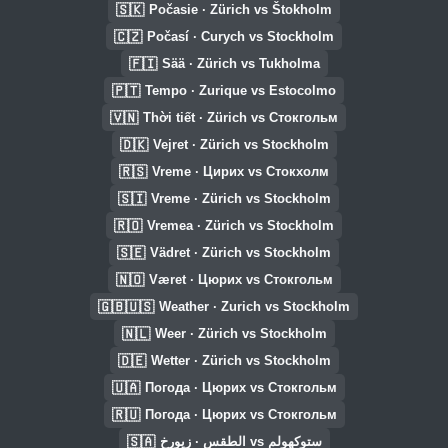
🇸🇰
Počasie · Zürich vs Štokholm
🇨🇿
Počasí · Curych vs Stockholm
🇫🇮
Sää · Zürich vs Tukholma
🇵🇹
Tempo · Zurique vs Estocolmo
🇻🇳
Thời tiết · Zürich vs Стокгольм
🇩🇰
Vejret · Zürich vs Stockholm
🇷🇸
Vreme · Цирих vs Стокхолм
🇸🇮
Vreme · Zürich vs Stockholm
🇷🇴
Vremea · Zürich vs Stockholm
🇸🇪
Vädret · Zürich vs Stockholm
🇳🇴
Været · Цюрих vs Стокгольм
🇬🇧🇺🇸
Weather · Zurich vs Stockholm
🇳🇱
Weer · Zürich vs Stockholm
🇩🇪
Wetter · Zürich vs Stockholm
🇺🇦
Погода · Цюрих vs Стокгольм
🇷🇺
Погода · Цюрих vs Стокгольм
🇸🇦
الطقس · زيورخ vs ستوكهولم