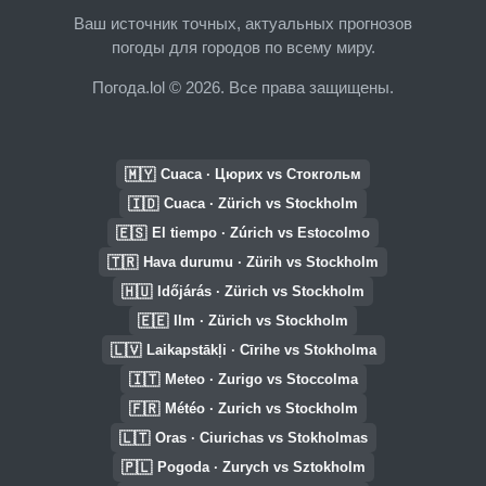
Ваш источник точных, актуальных прогнозов
погоды для городов по всему миру.
Погода.lol © 2026. Все права защищены.
🇲🇾
Cuaca · Цюрих vs Стокгольм
🇮🇩
Cuaca · Zürich vs Stockholm
🇪🇸
El tiempo · Zúrich vs Estocolmo
🇹🇷
Hava durumu · Zürih vs Stockholm
🇭🇺
Időjárás · Zürich vs Stockholm
🇪🇪
Ilm · Zürich vs Stockholm
🇱🇻
Laikapstākļi · Cīrihe vs Stokholma
🇮🇹
Meteo · Zurigo vs Stoccolma
🇫🇷
Météo · Zurich vs Stockholm
🇱🇹
Oras · Ciurichas vs Stokholmas
🇵🇱
Pogoda · Zurych vs Sztokholm