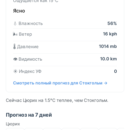
Ощущается как 15°C
Ясно
💧 Влажность
56%
16 kph
🌬️ Ветер
1014 mb
🌡️ Давление
10.0 km
👁️ Видимость
☀️ Индекс УФ
0
Смотреть полный прогноз для Стокгольм →
Сейчас Цюрих на 1.5°C теплее, чем Стокгольм.
Прогноз на 7 дней
Цюрих