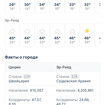
28°
30°
34°
34°
33°
32°
34
14°
13°
15°
15°
15°
15°
18°
Эр-Рияд
45°
44°
44°
45°
46°
46°
46
33°
33°
33°
32°
33°
34°
33°
Факты о городе
Цюрих
Эр-Рияд
Страна:
🇨🇭
Страна:
🇸🇦
Швейцария
Саудовская Аравия
Население:
415,367
Население:
4,205,961
Координаты:
47.37,
Координаты:
24.69,
8.55
46.72