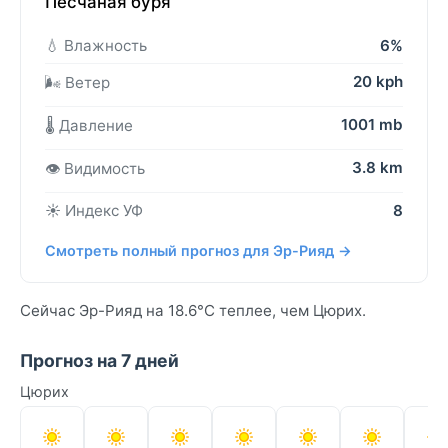
Песчаная буря
💧 Влажность
6%
20 kph
🌬️ Ветер
1001 mb
🌡️ Давление
3.8 km
👁️ Видимость
☀️ Индекс УФ
8
Смотреть полный прогноз для Эр-Рияд →
Сейчас Эр-Рияд на 18.6°C теплее, чем Цюрих.
Прогноз на 7 дней
Цюрих