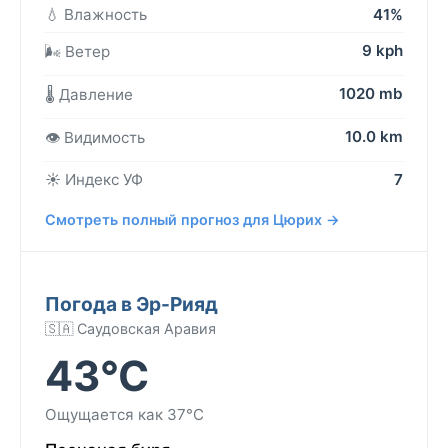
💧 Влажность
41%
9 kph
🌬️ Ветер
1020 mb
🌡️ Давление
10.0 km
👁️ Видимость
☀️ Индекс УФ
7
Смотреть полный прогноз для Цюрих →
Погода в Эр-Рияд
🇸🇦 Саудовская Аравия
43°C
Ощущается как 37°C