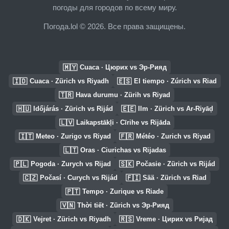
погоды для городов по всему миру.
Погода.lol © 2026. Все права защищены.
🇲🇾
Cuaca · Цюрих vs Эр-Рияд
🇮🇩
🇪🇸
Cuaca · Zürich vs Riyadh
El tiempo · Zúrich vs Riad
🇹🇷
Hava durumu · Zürih vs Riyad
🇭🇺
🇪🇪
Időjárás · Zürich vs Rijád
Ilm · Zürich vs Ar-Riyāḑ
🇱🇻
Laikapstākļi · Cīrihe vs Rijāda
🇮🇹
🇫🇷
Meteo · Zurigo vs Riyad
Météo · Zurich vs Riyad
🇱🇹
Oras · Ciurichas vs Rijadas
🇵🇱
🇸🇰
Pogoda · Zurych vs Rijad
Počasie · Zürich vs Rijád
🇨🇿
🇫🇮
Počasí · Curych vs Rijád
Sää · Zürich vs Riad
🇵🇹
Tempo · Zurique vs Riade
🇻🇳
Thời tiết · Zürich vs Эр-Рияд
🇩🇰
🇷🇸
Vejret · Zürich vs Riyadh
Vreme · Цирих vs Ријад