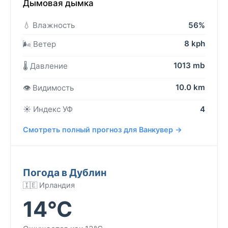
Дымовая дымка
💧 Влажность
56%
8 kph
🌬️ Ветер
1013 mb
🌡️ Давление
10.0 km
👁️ Видимость
☀️ Индекс УФ
4
Смотреть полный прогноз для Ванкувер →
Погода в Дублин
🇮🇪 Ирландия
14°C