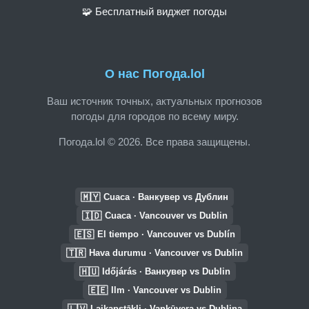
🧩 Бесплатный виджет погоды
О нас Погода.lol
Ваш источник точных, актуальных прогнозов
погоды для городов по всему миру.
Погода.lol © 2026. Все права защищены.
🇲🇾
Cuaca · Ванкувер vs Дублин
🇮🇩
Cuaca · Vancouver vs Dublin
🇪🇸
El tiempo · Vancouver vs Dublín
🇹🇷
Hava durumu · Vancouver vs Dublin
🇭🇺
Időjárás · Ванкувер vs Dublin
🇪🇪
Ilm · Vancouver vs Dublin
🇱🇻
Laikapstākļi · Vankūvera vs Dublina