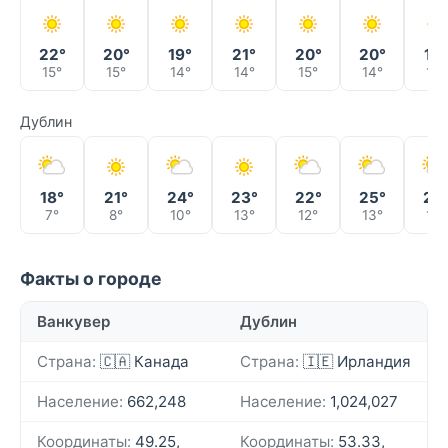
22°
20°
19°
21°
20°
20°
19°
15°
15°
14°
14°
15°
14°
14°
Дублин
18°
21°
24°
23°
22°
25°
25
7°
8°
10°
13°
12°
13°
14°
Факты о городе
Ванкувер
Дублин
Страна:
🇨🇦 Канада
Страна:
🇮🇪 Ирландия
Население:
662,248
Население:
1,024,027
Координаты:
49.25,
Координаты:
53.33,