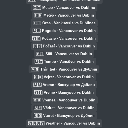
🇮🇹
Meteo · Vancouver vs Dublino
🇫🇷
Météo · Vancouver vs Dublin
🇱🇹
Oras · Vankuveris vs Dublinas
🇵🇱
Pogoda · Vancouver vs Dublin
🇸🇰
Počasie · Vancouver vs Dublin
🇨🇿
Počasí · Vancouver vs Dublin
🇫🇮
Sää · Vancouver vs Dublin
🇵🇹
Tempo · Vancôver vs Dublin
🇻🇳
Thời tiết · Vancouver vs Дублин
🇩🇰
Vejret · Vancouver vs Dublin
🇷🇸
Vreme · Ванкувер vs Даблин
🇸🇮
Vreme · Ванкувер vs Dublin
🇷🇴
Vremea · Vancouver vs Dublin
🇸🇪
Vädret · Vancouver vs Dublin
🇳🇴
Været · Ванкувер vs Дублин
🇬🇧🇺🇸
Weather · Vancouver vs Dublin