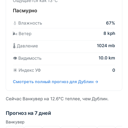
Ощущается как 13°C
Пасмурно
💧 Влажность
67%
8 kph
🌬️ Ветер
1024 mb
🌡️ Давление
10.0 km
👁️ Видимость
☀️ Индекс УФ
0
Смотреть полный прогноз для Дублин →
Сейчас Ванкувер на 12.6°C теплее, чем Дублин.
Прогноз на 7 дней
Ванкувер