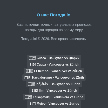
О нас Погода.lol
Ваш источник точных, актуальных прогнозов
погоды для городов по всему миру.
Погода.lol © 2026. Все права защищены.
🇲🇾
Cuaca · Ванкувер vs Цюрих
🇮🇩
Cuaca · Vancouver vs Zürich
🇪🇸
El tiempo · Vancouver vs Zúrich
🇹🇷
Hava durumu · Vancouver vs Zürih
🇭🇺
Időjárás · Ванкувер vs Zürich
🇪🇪
Ilm · Vancouver vs Zürich
🇱🇻
Laikapstākļi · Vankūvera vs Cīrihe
🇮🇹
Meteo · Vancouver vs Zurigo