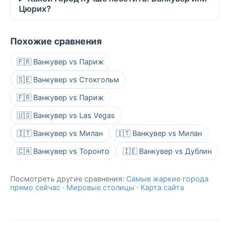
Цюрих?
Похожие сравнения
🇫🇷 Ванкувер vs Париж
🇸🇪 Ванкувер vs Стокгольм
🇫🇷 Ванкувер vs Париж
🇺🇸 Ванкувер vs Las Vegas
🇮🇹 Ванкувер vs Милан
🇮🇹 Ванкувер vs Милан
🇨🇦 Ванкувер vs Торонто
🇮🇪 Ванкувер vs Дублин
Посмотреть другие сравнения:
Самые жаркие города
прямо сейчас
·
Мировые столицы
·
Карта сайта