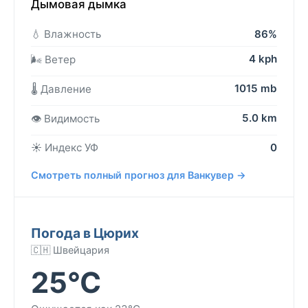
Дымовая дымка
💧 Влажность
86%
4 kph
🌬️ Ветер
1015 mb
🌡️ Давление
5.0 km
👁️ Видимость
☀️ Индекс УФ
0
Смотреть полный прогноз для Ванкувер →
Погода в Цюрих
🇨🇭 Швейцария
25°C