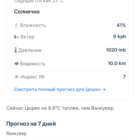
Ощущается как 23°C
Солнечно
💧 Влажность
41%
9 kph
🌬️ Ветер
1020 mb
🌡️ Давление
10.0 km
👁️ Видимость
☀️ Индекс УФ
7
Смотреть полный прогноз для Цюрих →
Сейчас Цюрих на 8.8°C теплее, чем Ванкувер.
Прогноз на 7 дней
Ванкувер