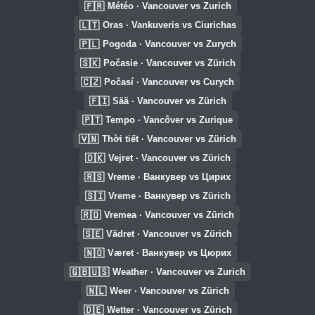
🇫🇷
Météo · Vancouver vs Zurich
🇱🇹
Oras · Vankuveris vs Ciurichas
🇵🇱
Pogoda · Vancouver vs Zurych
🇸🇰
Počasie · Vancouver vs Zürich
🇨🇿
Počasí · Vancouver vs Curych
🇫🇮
Sää · Vancouver vs Zürich
🇵🇹
Tempo · Vancôver vs Zurique
🇻🇳
Thời tiết · Vancouver vs Zürich
🇩🇰
Vejret · Vancouver vs Zürich
🇷🇸
Vreme · Ванкувер vs Цирих
🇸🇮
Vreme · Ванкувер vs Zürich
🇷🇴
Vremea · Vancouver vs Zürich
🇸🇪
Vädret · Vancouver vs Zürich
🇳🇴
Været · Ванкувер vs Цюрих
🇬🇧🇺🇸
Weather · Vancouver vs Zurich
🇳🇱
Weer · Vancouver vs Zürich
🇩🇪
Wetter · Vancouver vs Zürich