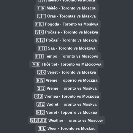
🇮🇹
Meteo · Toronto vs Mosca
🇫🇷
Météo · Toronto vs Moscou
🇱🇹
Oras · Torontas vs Maskva
🇵🇱
Pogoda · Toronto vs Moskwa
🇸🇰
Počasie · Toronto vs Moskva
🇨🇿
Počasí · Toronto vs Moskva
🇫🇮
Sää · Toronto vs Moskova
🇵🇹
Tempo · Toronto vs Moscovo
🇻🇳
Thời tiết · Toronto vs Mát-xcơ-va
🇩🇰
Vejret · Toronto vs Moskva
🇷🇸
Vreme · Торонто vs Москва
🇸🇮
Vreme · Toronto vs Moskva
🇷🇴
Vremea · Toronto vs Москова
🇸🇪
Vädret · Toronto vs Moskva
🇳🇴
Været · Торонто vs Москва
🇬🇧🇺🇸
Weather · Toronto vs Moscow
🇳🇱
Weer · Toronto vs Moskou