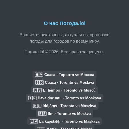
О нас Погода.lol
Ваш источник точных, актуальных прогнозов
погоды для городов по всему миру.
Погода.lol © 2026. Все права защищены.
🇲🇾
Cuaca · Торонто vs Москва
🇮🇩
Cuaca · Toronto vs Moskwa
🇪🇸
El tiempo · Toronto vs Moscú
🇹🇷
Hava durumu · Toronto vs Moskova
🇭🇺
Időjárás · Toronto vs Moszkva
🇪🇪
Ilm · Toronto vs Moskva
🇱🇻
Laikapstākļi · Toronto vs Maskava