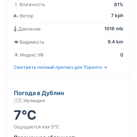
💧 Влажность
81%
7 kph
🌬️ Ветер
1016 mb
🌡️ Давление
9.4 km
👁️ Видимость
☀️ Индекс УФ
0
Смотреть полный прогноз для Торонто →
Погода в Дублин
🇮🇪 Ирландия
7°C
Ощущается как 5°C