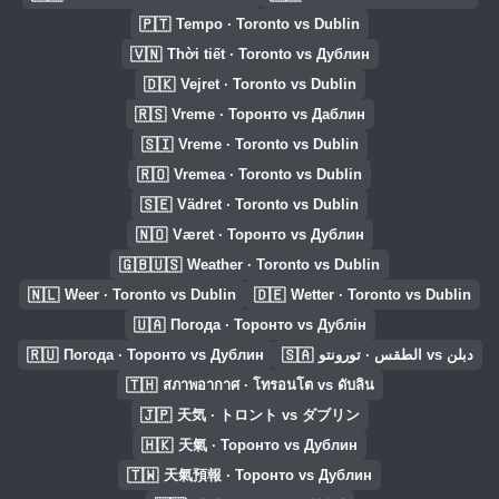
🇵🇹
Tempo · Toronto vs Dublin
🇻🇳
Thời tiết · Toronto vs Дублин
🇩🇰
Vejret · Toronto vs Dublin
🇷🇸
Vreme · Торонто vs Даблин
🇸🇮
Vreme · Toronto vs Dublin
🇷🇴
Vremea · Toronto vs Dublin
🇸🇪
Vädret · Toronto vs Dublin
🇳🇴
Været · Торонто vs Дублин
🇬🇧🇺🇸
Weather · Toronto vs Dublin
🇳🇱
🇩🇪
Weer · Toronto vs Dublin
Wetter · Toronto vs Dublin
🇺🇦
Погода · Торонто vs Дублін
🇷🇺
🇸🇦
Погода · Торонто vs Дублин
الطقس · تورونتو vs دبلن
🇹🇭
สภาพอากาศ · โทรอนโต vs ดับลิน
🇯🇵
天気 · トロント vs ダブリン
🇭🇰
天氣 · Торонто vs Дублин
🇹🇼
天氣預報 · Торонто vs Дублин