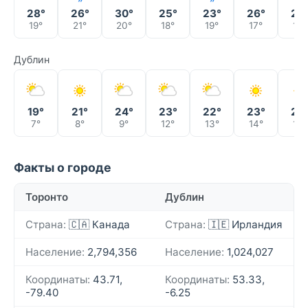
28°
26°
30°
25°
23°
26°
24
19°
21°
20°
18°
19°
17°
17°
Дублин
19°
21°
24°
23°
22°
23°
25
7°
8°
9°
12°
13°
14°
15°
Факты о городе
Торонто
Дублин
Страна:
🇨🇦 Канада
Страна:
🇮🇪 Ирландия
Население:
2,794,356
Население:
1,024,027
Координаты:
43.71,
Координаты:
53.33,
-79.40
-6.25