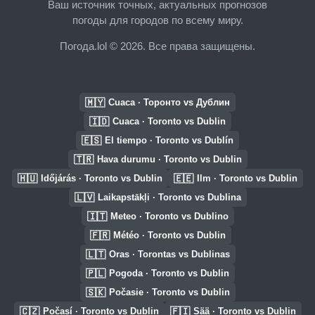
Ваш источник точных, актуальных прогнозов
погоды для городов по всему миру.
Погода.lol © 2026. Все права защищены.
🇲🇾
Cuaca · Торонто vs Дублин
🇮🇩
Cuaca · Toronto vs Dublin
🇪🇸
El tiempo · Toronto vs Dublín
🇹🇷
Hava durumu · Toronto vs Dublin
🇭🇺
🇪🇪
Időjárás · Toronto vs Dublin
Ilm · Toronto vs Dublin
🇱🇻
Laikapstākļi · Toronto vs Dublina
🇮🇹
Meteo · Toronto vs Dublino
🇫🇷
Météo · Toronto vs Dublin
🇱🇹
Oras · Torontas vs Dublinas
🇵🇱
Pogoda · Toronto vs Dublin
🇸🇰
Počasie · Toronto vs Dublin
🇨🇿
🇫🇮
Počasí · Toronto vs Dublin
Sää · Toronto vs Dublin