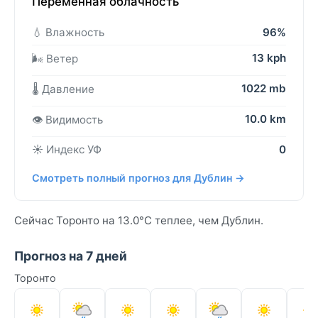
Переменная облачность
💧 Влажность
96%
13 kph
🌬️ Ветер
1022 mb
🌡️ Давление
10.0 km
👁️ Видимость
☀️ Индекс УФ
0
Смотреть полный прогноз для Дублин →
Сейчас Торонто на 13.0°C теплее, чем Дублин.
Прогноз на 7 дней
Торонто