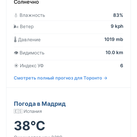
Солнечно
💧 Влажность
83%
9 kph
🌬️ Ветер
1019 mb
🌡️ Давление
10.0 km
👁️ Видимость
☀️ Индекс УФ
6
Смотреть полный прогноз для Торонто →
Погода в Мадрид
🇪🇸 Испания
38°C