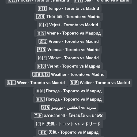
🇨🇿
🇫🇮
Počasí · Toronto vs Madrid
Sää · Toronto vs Madrid
🇵🇹
Tempo · Toronto vs Madrid
🇻🇳
Thời tiết · Toronto vs Madrid
🇩🇰
Vejret · Toronto vs Madrid
🇷🇸
Vreme · Торонто vs Мадрид
🇸🇮
Vreme · Toronto vs Madrid
🇷🇴
Vremea · Toronto vs Madrid
🇸🇪
Vädret · Toronto vs Madrid
🇳🇴
Været · Торонто vs Мадрид
🇬🇧🇺🇸
Weather · Toronto vs Madrid
🇳🇱
🇩🇪
Weer · Toronto vs Madrid
Wetter · Toronto vs Madrid
🇺🇦
Погода · Торонто vs Мадрид
🇷🇺
Погода · Торонто vs Мадрид
🇸🇦
الطقس · تورونتو vs مدريد
🇹🇭
สภาพอากาศ · โทรอนโต vs มาดริด
🇯🇵
天気 · トロント vs マドリード
🇭🇰
天氣 · Торонто vs Мадрид