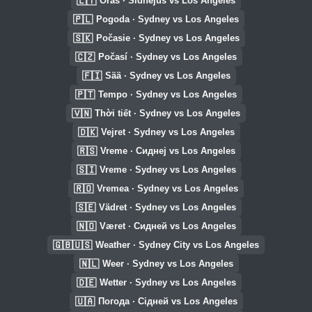
🇱🇹
Oras · Sidnėjus vs Los Angeles
🇵🇱
Pogoda · Sydney vs Los Angeles
🇸🇰
Počasie · Sydney vs Los Angeles
🇨🇿
Počasí · Sydney vs Los Angeles
🇫🇮
Sää · Sydney vs Los Angeles
🇵🇹
Tempo · Sydney vs Los Angeles
🇻🇳
Thời tiết · Sydney vs Los Angeles
🇩🇰
Vejret · Sydney vs Los Angeles
🇷🇸
Vreme · Сиднеј vs Los Angeles
🇸🇮
Vreme · Sydney vs Los Angeles
🇷🇴
Vremea · Sydney vs Los Angeles
🇸🇪
Vädret · Sydney vs Los Angeles
🇳🇴
Været · Сидней vs Los Angeles
🇬🇧🇺🇸
Weather · Sydney City vs Los Angeles
🇳🇱
Weer · Sydney vs Los Angeles
🇩🇪
Wetter · Sydney vs Los Angeles
🇺🇦
Погода · Сідней vs Los Angeles