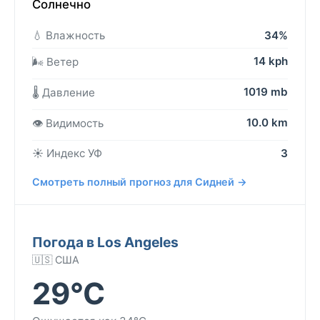
Солнечно
💧 Влажность
34%
14 kph
🌬️ Ветер
1019 mb
🌡️ Давление
10.0 km
👁️ Видимость
☀️ Индекс УФ
3
Смотреть полный прогноз для Сидней →
Погода в Los Angeles
🇺🇸 США
29°C