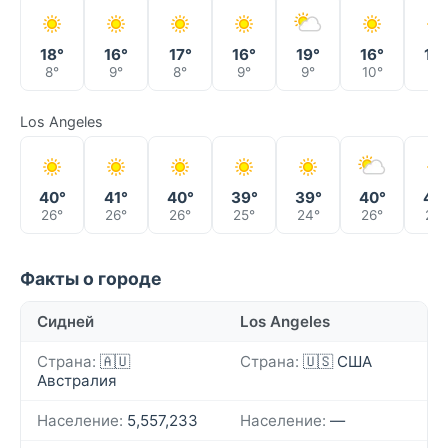
18°
16°
17°
16°
19°
16°
19°
8°
9°
8°
9°
9°
10°
8°
Los Angeles
40°
41°
40°
39°
39°
40°
40
26°
26°
26°
25°
24°
26°
26°
Факты о городе
Сидней
Los Angeles
Страна:
🇦🇺
Страна:
🇺🇸 США
Австралия
Население:
5,557,233
Население:
—