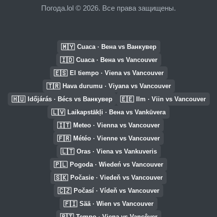
Погода.lol © 2026. Все права защищены.
🇲🇾
Cuaca · Вена vs Ванкувер
🇮🇩
Cuaca · Вена vs Vancouver
🇪🇸
El tiempo · Viena vs Vancouver
🇹🇷
Hava durumu · Viyana vs Vancouver
🇭🇺
🇪🇪
Időjárás · Bécs vs Ванкувер
Ilm · Viin vs Vancouver
🇱🇻
Laikapstākļi · Вена vs Vankūvera
🇮🇹
Meteo · Vienna vs Vancouver
🇫🇷
Météo · Vienne vs Vancouver
🇱🇹
Oras · Viena vs Vankuveris
🇵🇱
Pogoda · Wiedeń vs Vancouver
🇸🇰
Počasie · Viedeň vs Vancouver
🇨🇿
Počasí · Vídeň vs Vancouver
🇫🇮
Sää · Wien vs Vancouver
🇵🇹
Tempo · Viena vs Vancôver