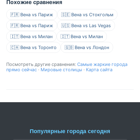
Похожие сравнения
🇫🇷 Вена vs Париж
🇸🇪 Вена vs Стокгольм
🇫🇷 Вена vs Париж
🇺🇸 Вена vs Las Vegas
🇮🇹 Вена vs Милан
🇮🇹 Вена vs Милан
🇨🇦 Вена vs Торонто
🇬🇧 Вена vs Лондон
Посмотреть другие сравнения:
Самые жаркие города
прямо сейчас
·
Мировые столицы
·
Карта сайта
Популярные города сегодня