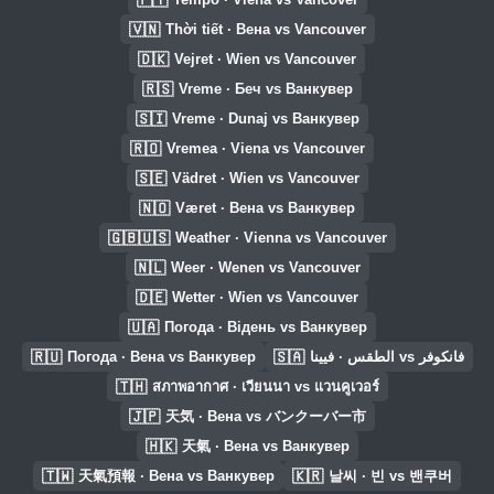
🇻🇳
Thời tiết · Вена vs Vancouver
🇩🇰
Vejret · Wien vs Vancouver
🇷🇸
Vreme · Беч vs Ванкувер
🇸🇮
Vreme · Dunaj vs Ванкувер
🇷🇴
Vremea · Viena vs Vancouver
🇸🇪
Vädret · Wien vs Vancouver
🇳🇴
Været · Вена vs Ванкувер
🇬🇧🇺🇸
Weather · Vienna vs Vancouver
🇳🇱
Weer · Wenen vs Vancouver
🇩🇪
Wetter · Wien vs Vancouver
🇺🇦
Погода · Відень vs Ванкувер
🇷🇺
🇸🇦
Погода · Вена vs Ванкувер
الطقس · فيينا vs فانكوفر
🇹🇭
สภาพอากาศ · เวียนนา vs แวนคูเวอร์
🇯🇵
天気 · Вена vs バンクーバー市
🇭🇰
天氣 · Вена vs Ванкувер
🇹🇼
🇰🇷
天氣預報 · Вена vs Ванкувер
날씨 · 빈 vs 밴쿠버