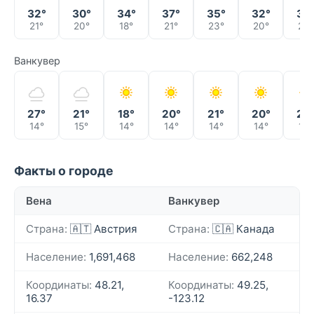
32°
30°
34°
37°
35°
32°
34
21°
20°
18°
21°
23°
20°
20°
Ванкувер
27°
21°
18°
20°
21°
20°
24
14°
15°
14°
14°
14°
14°
16°
Факты о городе
Вена
Ванкувер
Страна:
🇦🇹 Австрия
Страна:
🇨🇦 Канада
Население:
1,691,468
Население:
662,248
Координаты:
48.21,
Координаты:
49.25,
16.37
-123.12