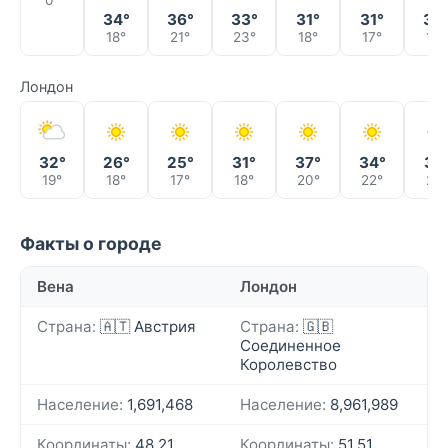
0°
34°
36°
33°
31°
31°
33
18°
21°
23°
18°
17°
17°
Лондон
32°
26°
25°
31°
37°
34°
31°
19°
18°
17°
18°
20°
22°
21°
Факты о городе
Вена
Лондон
Страна:
🇦🇹 Австрия
Страна:
🇬🇧
Соединенное
Королевство
Население:
1,691,468
Население:
8,961,989
Координаты:
48.21,
Координаты:
51.51,