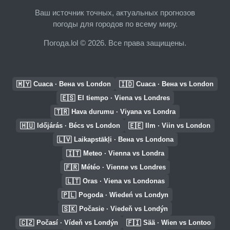
Ваш источник точных, актуальных прогнозов
погоды для городов по всему миру.
Погода.lol © 2026. Все права защищены.
🇲🇾
🇮🇩
Cuaca · Вена vs London
Cuaca · Вена vs London
🇪🇸
El tiempo · Viena vs Londres
🇹🇷
Hava durumu · Viyana vs Londra
🇭🇺
🇪🇪
Időjárás · Bécs vs London
Ilm · Viin vs London
🇱🇻
Laikapstākļi · Вена vs Londona
🇮🇹
Meteo · Vienna vs Londra
🇫🇷
Météo · Vienne vs Londres
🇱🇹
Oras · Viena vs Londonas
🇵🇱
Pogoda · Wiedeń vs Londyn
🇸🇰
Počasie · Viedeň vs Londýn
🇨🇿
🇫🇮
Počasí · Vídeň vs Londýn
Sää · Wien vs Lontoo