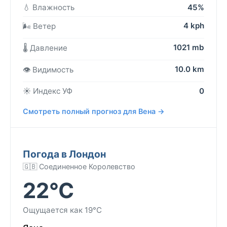
💧 Влажность
45%
4 kph
🌬️ Ветер
1021 mb
🌡️ Давление
10.0 km
👁️ Видимость
☀️ Индекс УФ
0
Смотреть полный прогноз для Вена →
Погода в Лондон
🇬🇧 Соединенное Королевство
22°C
Ощущается как 19°C