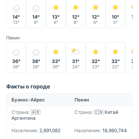
14°
14°
13°
12°
12°
10°
10°
13°
9°
6°
8°
6°
5°
6°
Пекин
36°
38°
33°
31°
32°
32°
33
26°
28°
26°
24°
23°
22°
24°
Факты о городе
Буэнос-Айрес
Пекин
Страна:
🇦🇷
Страна:
🇨🇳 Китай
Аргентина
Население:
2,891,082
Население:
18,960,744