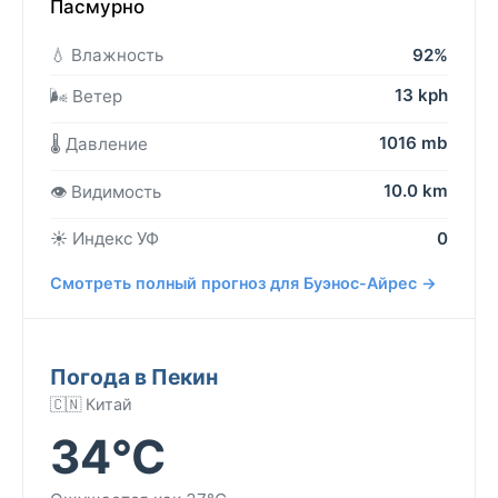
Пасмурно
💧 Влажность
92%
13 kph
🌬️ Ветер
1016 mb
🌡️ Давление
10.0 km
👁️ Видимость
☀️ Индекс УФ
0
Смотреть полный прогноз для Буэнос-Айрес →
Погода в Пекин
🇨🇳 Китай
34°C