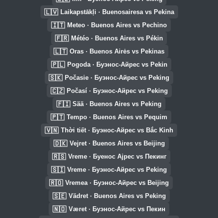
🇱🇻
Laikapstākļi · Buenosairesa vs Pekina
🇮🇹
Meteo · Buenos Aires vs Pechino
🇫🇷
Météo · Buenos Aires vs Pékin
🇱🇹
Oras · Buenos Airės vs Pekinas
🇵🇱
Pogoda · Буэнос-Айрес vs Pekin
🇸🇰
Počasie · Буэнос-Айрес vs Peking
🇨🇿
Počasí · Буэнос-Айрес vs Peking
🇫🇮
Sää · Buenos Aires vs Peking
🇵🇹
Tempo · Buenos Aires vs Pequim
🇻🇳
Thời tiết · Буэнос-Айрес vs Bắc Kinh
🇩🇰
Vejret · Buenos Aires vs Beijing
🇷🇸
Vreme · Буенос Ајрес vs Пекинг
🇸🇮
Vreme · Буэнос-Айрес vs Peking
🇷🇴
Vremea · Буэнос-Айрес vs Beijing
🇸🇪
Vädret · Buenos Aires vs Peking
🇳🇴
Været · Буэнос-Айрес vs Пекин