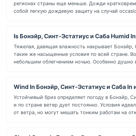
регионах страны еще меньше. Дожди кратковремен
собой легкую дождевую защиту на случай occasio
Is Бонэйр, Синт-Эстатиус и Саба Humid I
Тяжелая, давящая влажность накрывает Бонэйр, Си
такие же насыщенные условия по всей стране. Во
небольшим облегчением ночью. Особенно душно 
Wind In Бонэйр, Синт-Эстатиус и Саба In
Устойчивый бриз определяет погоду в Бонэйр, Синт
и по стране ветер дует постоянно. Условия идеа
от ветра, но могут мешать тонким работам на от