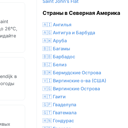
Saint John's Flat
Страны в Северная Америка
aint
🇦🇮 Ангилья
о 26°C,
🇦🇬 Антигуа и Барбуда
жидайте
🇦🇼 Аруба
🇧🇸 Багамы
🇧🇧 Барбадос
🇧🇿 Белиз
🇧🇲 Бермудские Острова
ndijk в
🇻🇮 Виргинские о-ва (США)
погоды
🇻🇬 Виргинские Острова
🇭🇹 Гаити
🇬🇵 Гваделупа
🇬🇹 Гватемала
🇭🇳 Гондурас
ливых