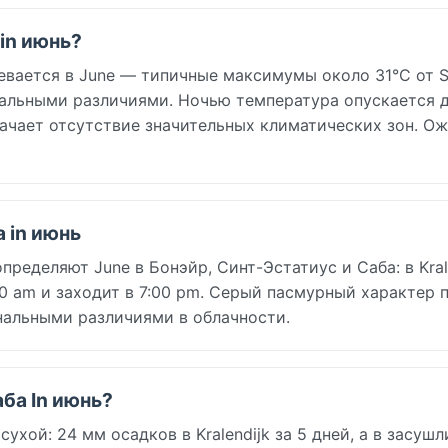
 in июнь?
евается в June — типичные максимумы около 31°C от S
ональными различиями. Ночью температура опускается д
ачает отсутствие значительных климатических зон. О
а in июнь
ределяют June в Бонэйр, Синт-Эстатиус и Саба: в Krale
:10 am и заходит в 7:00 pm. Серый пасмурный характер 
нальными различиями в облачности.
аба In июнь?
ухой: 24 мм осадков в Kralendijk за 5 дней, а в засуш