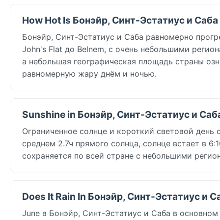
How Hot Is Бонэйр, Синт-Эстатиус и Саба
Бонэйр, Синт-Эстатиус и Саба равномерно прогр
John's Flat до Belnem, с очень небольшими реги
а небольшая географическая площадь страны озн
равномерную жару днём и ночью.
Sunshine in Бонэйр, Синт-Эстатиус и Саб
Ограниченное солнце и короткий световой день оп
среднем 2.7ч прямого солнца, солнце встает в 6
сохраняется по всей стране с небольшими регио
Does It Rain In Бонэйр, Синт-Эстатиус и С
June в Бонэйр, Синт-Эстатиус и Саба в основном с