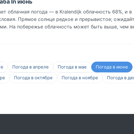
аба In июнь
ет облачная погода — в Kralendijk облачность 68%, и в
словия. Прямое солнце редкое и прерывистое; ожидай
и. На побережье облачность может быть выше, чем в
те
Погода в апреле
Погода в мае
Погода в июне
бре
Погода в октябре
Погода в ноябре
Погода в де