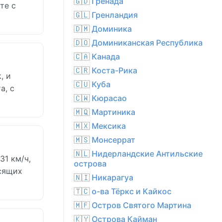
🇬🇩 Гренада
те с
🇬🇱 Гренландия
🇩🇲 Доминика
🇩🇴 Доминиканская Республика
🇨🇦 Канада
🇨🇷 Коста-Рика
, и
🇨🇺 Куба
а, с
🇨🇼 Кюрасао
🇲🇶 Мартиника
🇲🇽 Мексика
🇲🇸 Монсеррат
🇳🇱 Нидерландские Антильские
31 км/ч,
острова
исящих
🇳🇮 Никарагуа
🇹🇨 о-ва Тёркс и Кайкос
🇲🇫 Остров Святого Мартина
🇰🇾 Острова Кайман