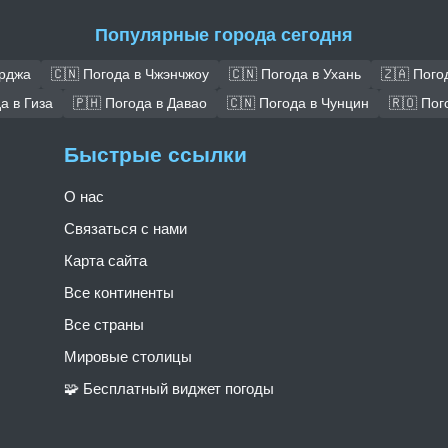
Популярные города сегодня
арджа
🇨🇳 Погода в Чжэнчжоу
🇨🇳 Погода в Ухань
🇿🇦 Пого
а в Гиза
🇵🇭 Погода в Давао
🇨🇳 Погода в Чунцин
🇷🇴 Пог
Быстрые ссылки
О нас
Связаться с нами
Карта сайта
Все континенты
Все страны
Мировые столицы
🧩 Бесплатный виджет погоды