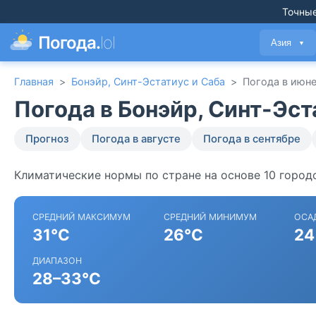
Точные
Погода.
lol
Азия
▼
Главная
>
Бонэйр, Синт-Эстатиус и Саба
>
Погода в июн
Погода в Бонэйр, Синт-Эст
Прогноз
Погода в августе
Погода в сентябре
Климатические нормы по стране на основе 10 городо
СРЕДНИЙ МАКСИМУМ
СРЕДНИЙ МИНИМУМ
ОСА
31°C
26°C
24
ДИАПАЗОН
28–33°C