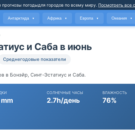
 прогнозы погоды
для городов по всему миру
.
Посмотреть все 
Антарктида
Африка
Европа
Океания
▼
▼
▼
▼
е
атиус и Саба в июнь
Среднегодовые показатели
в в Бонэйр, Синт-Эстатиус и Саба.
ДКИ
СОЛНЕЧНЫЕ ЧАСЫ
ВЛАЖНОСТЬ
 mm
2.7h/день
76%