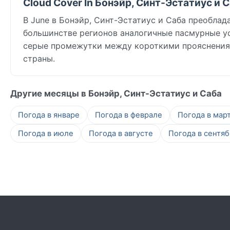
Cloud Cover In Бонэйр, Синт-Эстатиус и С
В June в Бонэйр, Синт-Эстатиус и Саба преоблада
большинстве регионов аналогичные пасмурные у
серые промежутки между короткими прояснениям
страны.
Другие месяцы в Бонэйр, Синт-Эстатиус и Саба
Погода в январе
Погода в феврале
Погода в мар
Погода в июле
Погода в августе
Погода в сентя