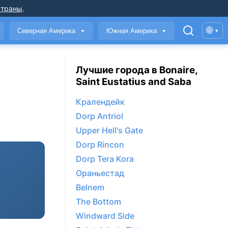
страны
.
🌐
Северная Америка
Южная Америка
▾
▼
▼
Лучшие города в Bonaire,
Saint Eustatius and Saba
Кралендейк
Dorp Antriol
Upper Hell's Gate
Dorp Rincon
Dorp Tera Kora
Ораньестад
Belnem
The Bottom
Windward Side