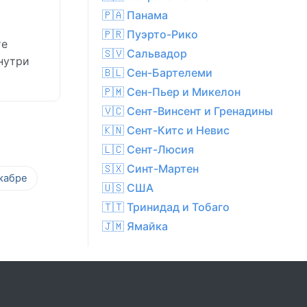
🇵🇦 Панама
🇵🇷 Пуэрто-Рико
те
🇸🇻 Сальвадор
нутри
🇧🇱 Сен-Бартелеми
🇵🇲 Сен-Пьер и Микелон
🇻🇨 Сент-Винсент и Гренадины
🇰🇳 Сент-Китс и Невис
🇱🇨 Сент-Люсия
🇸🇽 Синт-Мартен
кабре
🇺🇸 США
🇹🇹 Тринидад и Тобаго
🇯🇲 Ямайка