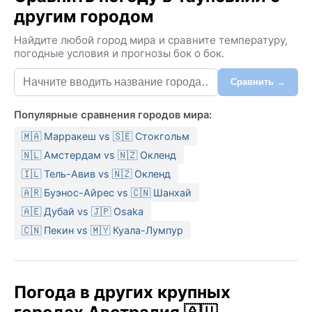
другим городом
Найдите любой город мира и сравните температуру,
погодные условия и прогнозы бок о бок.
Сравнить →
Популярные сравнения городов мира:
🇲🇦 Марракеш vs 🇸🇪 Стокгольм
🇳🇱 Амстердам vs 🇳🇿 Окленд
🇮🇱 Тель-Авив vs 🇳🇿 Окленд
🇦🇷 Буэнос-Айрес vs 🇨🇳 Шанхай
🇦🇪 Дубай vs 🇯🇵 Osaka
🇨🇳 Пекин vs 🇲🇾 Куала-Лумпур
Погода в других крупных