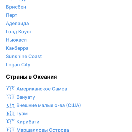
Брисбен
Перт
Аделаида
Голд Коуст
Ньюкасл
Канберра
Sunshine Coast
Logan City
Страны в Океания
🇦🇸 Американское Самоа
🇻🇺 Вануату
🇺🇲 Внешние малые о-ва (США)
🇬🇺 Гуам
🇰🇮 Кирибати
🇲🇭 Маршалловы Острова