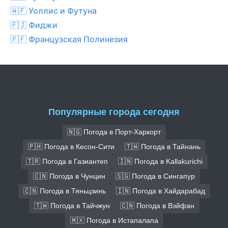
🇼🇫 Уоллис и Футуна
🇫🇯 Фиджи
🇵🇫 Французская Полинезия
Популярные города сегодня
🇳🇬 Погода в Порт-Харкорт
🇵🇭 Погода в Кесон-Сити
🇹🇼 Погода в Тайнань
🇹🇷 Погода в Газиантеп
🇮🇳 Погода в Kallakurichi
🇨🇳 Погода в Чунцин
🇸🇬 Погода в Сингапур
🇨🇳 Погода в Тяньцзинь
🇮🇳 Погода в Хайдарабад
🇹🇼 Погода в Тайчжун
🇨🇳 Погода в Вэйфан
🇲🇽 Погода в Истапалапа