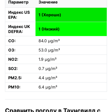
Параметр
Значение
Индекс US
1 (Хорошо)
EPA:
Индекс UK
1 (Низкий)
DEFRA:
CO:
84.0 µg/m³
O3:
53.0 µg/m³
NO2:
1.9 µg/m³
SO2:
0.7 µg/m³
PM2.5:
4.4 µg/m³
PM10:
6.4 µg/m³
Сравнить погоду в Таунсвилл с