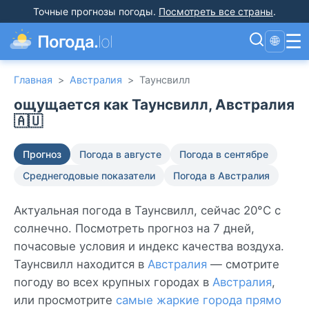
Точные прогнозы погоды
.
Посмотреть все страны
.
☰
Погода.
lol
🌐
Главная
>
Австралия
>
Таунсвилл
ощущается как Таунсвилл, Австралия
🇦🇺
Прогноз
Погода в августе
Погода в сентябре
Среднегодовые показатели
Погода в Австралия
Актуальная погода в Таунсвилл, сейчас 20°C с
солнечно. Посмотреть прогноз на 7 дней,
почасовые условия и индекс качества воздуха.
Таунсвилл находится в
Австралия
— смотрите
погоду во всех крупных городах в
Австралия
,
или просмотрите
самые жаркие города прямо