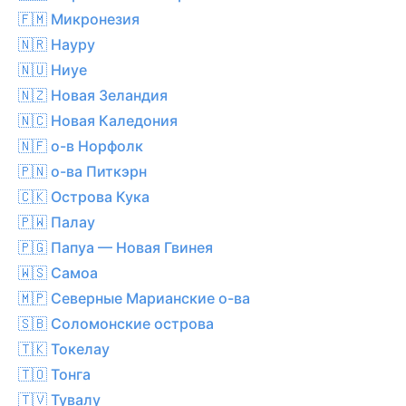
🇫🇲 Микронезия
🇳🇷 Науру
🇳🇺 Ниуе
🇳🇿 Новая Зеландия
🇳🇨 Новая Каледония
🇳🇫 о-в Норфолк
🇵🇳 о-ва Питкэрн
🇨🇰 Острова Кука
🇵🇼 Палау
🇵🇬 Папуа — Новая Гвинея
🇼🇸 Самоа
🇲🇵 Северные Марианские о-ва
🇸🇧 Соломонские острова
🇹🇰 Токелау
🇹🇴 Тонга
🇹🇻 Тувалу