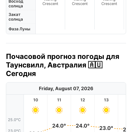
N
Восход
Crescent
Crescent
Crescent
солнца
Закат
солнца
Фаза Луны
Почасовой прогноз погоды для
Таунсвилл, Австралия 🇦🇺
Сегодня
Friday, August 07, 2026
10
11
12
13
1
25.0°C
24.0°
24.0°
23.0°
23.
23.0°C