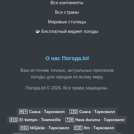
Все континенты
Все страны
Мировые столицы
🧩 Бесплатный виджет погоды
О нас Погода.lol
Ваш источник точных, актуальных прогнозов
погоды для городов по всему миру.
Погода.lol © 2026. Все права защищены.
🇲🇾
🇮🇩
Cuaca · Таунсвилл
Cuaca · Таунсвилл
🇪🇸
🇹🇷
El tiempo · Townsville
Hava durumu · Таунсвилл
🇭🇺
🇪🇪
Időjárás · Таунсвилл
Ilm · Таунсвилл