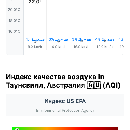
22.0°
20.0°C
18.0°C
16.0°C
4% Дождь
3% Дождь
3% Дождь
4% Дождь
4% Д
↑
↑
↑
↑
9.0 km/h
10.0 km/h
16.0 km/h
19.0 km/h
19.0 
Индекс качества воздуха in
Таунсвилл, Австралия 🇦🇺 (AQI)
Индекс US EPA
Environmental Protection Agency