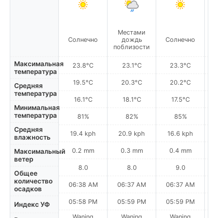
Местами
Солнечно
дождь
Солнечно
С
поблизости
Максимальная
23.8°C
23.1°C
23.3°C
температура
19.5°C
20.3°C
20.2°C
Средняя
температура
16.1°C
18.1°C
17.5°C
Минимальная
температура
81%
82%
85%
Средняя
19.4 kph
20.9 kph
16.6 kph
влажность
0.2 mm
0.3 mm
0.4 mm
Максимальный
ветер
8.0
8.0
9.0
Общее
количество
06:38 AM
06:37 AM
06:37 AM
0
осадков
05:58 PM
05:59 PM
05:59 PM
Индекс УФ
Waning
Waning
Waning