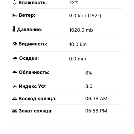
💧
Влажность:
72%
🌬️
Ветер:
9.0 kph (162°)
🌡️
Давление:
1020.0 mb
👁️
Видимость:
10.0 km
🌧️
Осадки:
0.0 mm
☁️
Облачность:
8%
☀️
Индекс УФ:
3.0
🌅
Восход солнца:
06:38 AM
🌇
Закат солнца:
05:58 PM