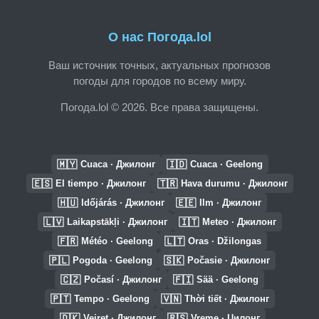
О нас Погода.lol
Ваш источник точных, актуальных прогнозов
погоды для городов по всему миру.
Погода.lol © 2026. Все права защищены.
🇲🇾
🇮🇩
Cuaca · Джилонг
Cuaca · Geelong
🇪🇸
🇹🇷
El tiempo · Джилонг
Hava durumu · Джилонг
🇭🇺
🇪🇪
Időjárás · Джилонг
Ilm · Джилонг
🇱🇻
🇮🇹
Laikapstākļi · Джилонг
Meteo · Джилонг
🇫🇷
🇱🇹
Météo · Geelong
Oras · Džilongas
🇵🇱
🇸🇰
Pogoda · Geelong
Počasie · Джилонг
🇨🇿
🇫🇮
Počasí · Джилонг
Sää · Geelong
🇵🇹
🇻🇳
Tempo · Geelong
Thời tiết · Джилонг
🇩🇰
🇷🇸
Vejret · Джилонг
Vreme · Џилонг