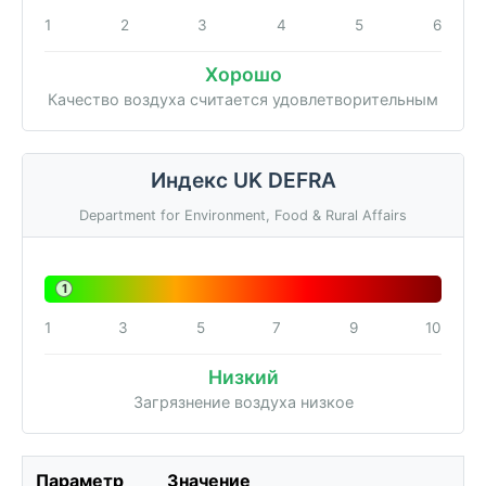
1
2
3
4
5
6
Хорошо
Качество воздуха считается удовлетворительным
Индекс UK DEFRA
Department for Environment, Food & Rural Affairs
1
1
3
5
7
9
10
Низкий
Загрязнение воздуха низкое
Параметр
Значение