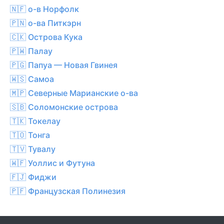
🇳🇫 о-в Норфолк
🇵🇳 о-ва Питкэрн
🇨🇰 Острова Кука
🇵🇼 Палау
🇵🇬 Папуа — Новая Гвинея
🇼🇸 Самоа
🇲🇵 Северные Марианские о-ва
🇸🇧 Соломонские острова
🇹🇰 Токелау
🇹🇴 Тонга
🇹🇻 Тувалу
🇼🇫 Уоллис и Футуна
🇫🇯 Фиджи
🇵🇫 Французская Полинезия