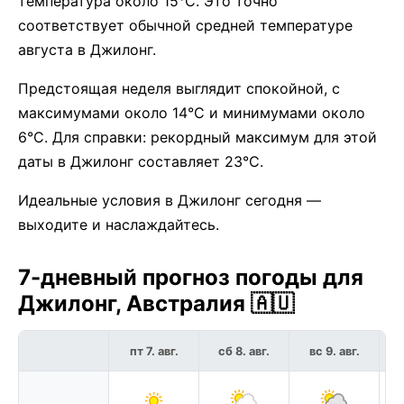
температура около 15°C. Это точно
соответствует обычной средней температуре
августа в Джилонг.
Предстоящая неделя выглядит спокойной, с
максимумами около 14°C и минимумами около
6°C. Для справки: рекордный максимум для этой
даты в Джилонг составляет 23°C.
Идеальные условия в Джилонг сегодня —
выходите и наслаждайтесь.
7-дневный прогноз погоды для
Джилонг, Австралия 🇦🇺
пт 7. авг.
сб 8. авг.
вс 9. авг.
п