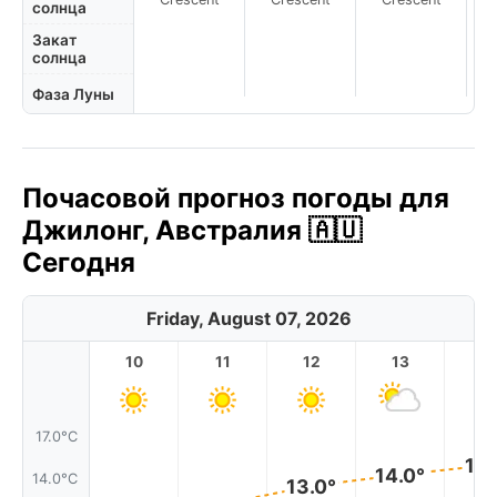
солнца
Закат
солнца
Фаза Луны
Почасовой прогноз погоды для
Джилонг, Австралия 🇦🇺
Сегодня
Friday, August 07, 2026
10
11
12
13
1
17.0°C
15.
14.0°
14.0°C
13.0°