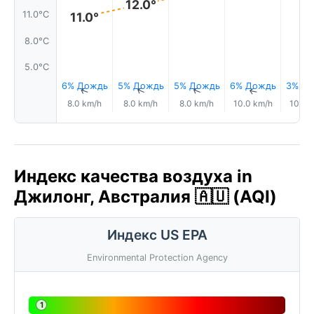
12.0°
11.0°C
11.0°
8.0°C
5.0°C
6% Дождь
5% Дождь
5% Дождь
6% Дождь
3% Д
↑
↑
↑
↑
8.0 km/h
8.0 km/h
8.0 km/h
10.0 km/h
10.0 
Индекс качества воздуха in
Джилонг, Австралия 🇦🇺 (AQI)
Индекс US EPA
Environmental Protection Agency
1