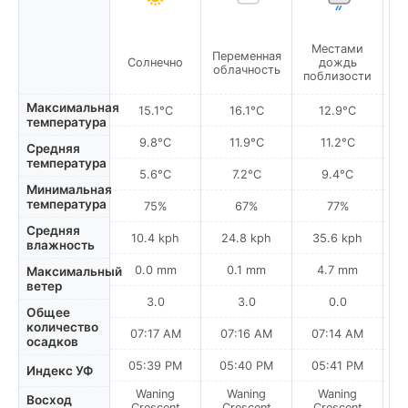
Местами
Переменная
Солнечно
дождь
облачность
поблизости
по
Максимальная
15.1°C
16.1°C
12.9°C
температура
9.8°C
11.9°C
11.2°C
Средняя
температура
5.6°C
7.2°C
9.4°C
Минимальная
температура
75%
67%
77%
Средняя
10.4 kph
24.8 kph
35.6 kph
влажность
0.0 mm
0.1 mm
4.7 mm
Максимальный
ветер
3.0
3.0
0.0
Общее
количество
07:17 AM
07:16 AM
07:14 AM
осадков
05:39 PM
05:40 PM
05:41 PM
Индекс УФ
Waning
Waning
Waning
N
Восход
Crescent
Crescent
Crescent