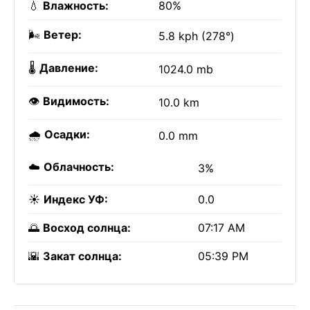
💧
Влажность:
80%
🌬️
Ветер:
5.8 kph (278°)
🌡️
Давление:
1024.0 mb
👁️
Видимость:
10.0 km
🌧️
Осадки:
0.0 mm
☁️
Облачность:
3%
☀️
Индекс УФ:
0.0
🌅
Восход солнца:
07:17 AM
🌇
Закат солнца:
05:39 PM