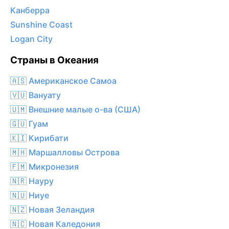
Канберра
Sunshine Coast
Logan City
Страны в Океания
🇦🇸 Американское Самоа
🇻🇺 Вануату
🇺🇲 Внешние малые о-ва (США)
🇬🇺 Гуам
🇰🇮 Кирибати
🇲🇭 Маршалловы Острова
🇫🇲 Микронезия
🇳🇷 Науру
🇳🇺 Ниуе
🇳🇿 Новая Зеландия
🇳🇨 Новая Каледония