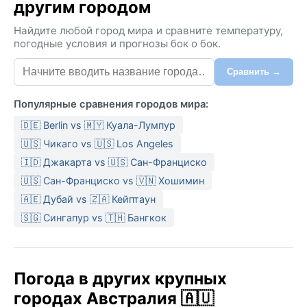
другим городом
Найдите любой город мира и сравните температуру,
погодные условия и прогнозы бок о бок.
Сравнить →
Популярные сравнения городов мира:
🇩🇪 Berlin vs 🇲🇾 Куала-Лумпур
🇺🇸 Чикаго vs 🇺🇸 Los Angeles
🇮🇩 Джакарта vs 🇺🇸 Сан-Франциско
🇺🇸 Сан-Франциско vs 🇻🇳 Хошимин
🇦🇪 Дубай vs 🇿🇦 Кейптаун
🇸🇬 Сингапур vs 🇹🇭 Бангкок
Погода в других крупных
городах Австралия 🇦🇺