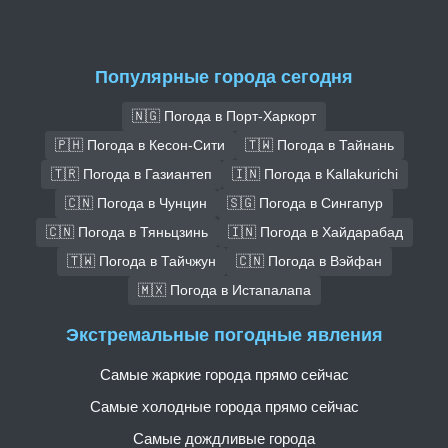
Популярные города сегодня
🇳🇬 Погода в Порт-Харкорт
🇵🇭 Погода в Кесон-Сити
🇹🇼 Погода в Тайнань
🇹🇷 Погода в Газиантеп
🇮🇳 Погода в Kallakurichi
🇨🇳 Погода в Чунцин
🇸🇬 Погода в Сингапур
🇨🇳 Погода в Тяньцзинь
🇮🇳 Погода в Хайдарабад
🇹🇼 Погода в Тайчжун
🇨🇳 Погода в Вэйфан
🇲🇽 Погода в Истапалапа
Экстремальные погодные явления
Самые жаркие города прямо сейчас
Самые холодные города прямо сейчас
Самые дождливые города