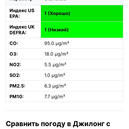
Индекс US
1 (Хорошо)
EPA:
Индекс UK
1 (Низкий)
DEFRA:
CO:
95.0 µg/m³
O3:
18.0 µg/m³
NO2:
5.5 µg/m³
SO2:
1.0 µg/m³
PM2.5:
6.3 µg/m³
PM10:
7.7 µg/m³
Сравнить погоду в Джилонг с