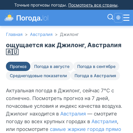
Точные прогнозы погоды
.
Посмотреть все страны
.
☰
Погода.
lol
🌐
Главная
>
Австралия
>
Джилонг
ощущается как Джилонг, Австралия
🇦🇺
Прогноз
Погода в августе
Погода в сентябре
Среднегодовые показатели
Погода в Австралия
Актуальная погода в Джилонг, сейчас 7°C с
солнечно. Посмотреть прогноз на 7 дней,
почасовые условия и индекс качества воздуха.
Джилонг находится в
Австралия
— смотрите
погоду во всех крупных городах в
Австралия
,
или просмотрите
самые жаркие города прямо